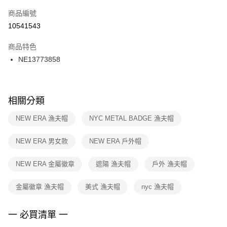
商品編號
宅配
【「AFTEE先享後付」結帳流程】
１．於結帳方式選擇「AFTEE先享後付」後，將跳轉至「AFTEE先享後付」
10541543
每筆NT$100，滿NT$1,500(含以上)免運費
結帳頁面，進行簡訊認證並確認金額後，即可完成結帳。
２．訂單成立數日內，您將收到繳費通知簡訊。
商品特色
付款後門市自取
３．收到繳費通知簡訊後14天內，點擊此簡訊中的連結，可透過四大超商／
NE13773858
每筆NT$100，滿NT$1,500(含以上)免運費
ATM／網路銀行／等多元方式進行付款，方視為交易完成。
※ 請注意：結帳手續完成當下不需立刻繳費，但若您需要取消訂單，請聯絡
購買商品的店家。未經商家同意取消之訂單仍視為有效，需透過AFTEE先享
後付繳納相關費用。
※ 交易是否成功請以「AFTEE先享後付 」之結帳頁面顯示為準，若有關於
相關分類
是否繳費成功／繳費後需取消欲退款等相關疑問，請聯繫「AFTEE先享後付
客戶支援中心」
https://netprotections.freshdesk.com/support/home
NEW ERA 漁夫帽
NYC METAL BADGE 漁夫帽
【注意事項】
NEW ERA 男女款
NEW ERA 戶外帽
１．透過由恩沛科技股份有限公司提供之「AFTEE先享後付」服務完成之交
易，需依本服務之必要範圍內提供個人資料，並將交易相關給付款項請求債
權轉讓予恩沛科技股份有限公司。
NEW ERA 金屬徽章
遮陽 漁夫帽
戶外 漁夫帽
２．關於個人資料處理事宜，請瀏覽以下網址：
https://aftee.tw/terms/#terms3
金屬徽章 漁夫帽
美式 漁夫帽
nyc 漁夫帽
３．未成年的使用者請事先徵得法定代理人或監護人之同意方可使用
「AFTEE先享後付」，若未經同意申辦者引起之損失，本公司不負相關責
任。
一 必買清單 一
４．使用「AFTEE先享後付」時，將依據個別帳號之用戶狀況，依本公司即
時審查核予不同之上限額度；若仍有額度不足之情形，本公司將視審查結果