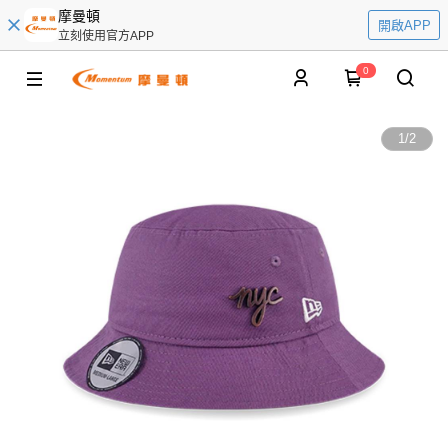
摩曼頓
開啟APP
立刻使用官方APP
0
1
/
2