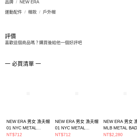
品牌
NEW ERA
運動配件
帽款
戶外帽
評價
喜歡這個商品嗎？購買後給他一個好評吧
一 必買清單 一
NEW ERA 男女 漁夫帽
NEW ERA 男女 漁夫帽
NEW ERA 男女
01 NYC METAL
01 NYC METAL
MLB METAL BA
BADGE NEW ERA
BADGE NEW ERA
FW25 洛杉磯道奇
NT$712
NT$712
NT$2,280