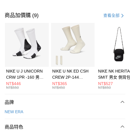
付款方式
信用卡一次付款
商品加價購 (9)
查看全部
信用卡分期付款
3 期 0 利率 每期
NT$593
21家銀行
合作金庫商業銀行
第一商業銀行
LINE Pay
華南商業銀行
彰化商業銀行
Apple Pay
上海商業儲蓄銀行
台北富邦商業銀行
國泰世華商業銀行
兆豐國際商業銀行
悠遊付
臺灣中小企業銀行
台中商業銀行
NIKE U J UNICORN
NIKE U NK ED CSH
NIKE NK HERIT
匯豐（台灣）商業銀行
華泰商業銀行
CRW 1PR -160 男女
CREW 2P-144
SMIT 男女 側背
全盈+PAY
聯邦商業銀行
遠東國際商業銀行
中統襪 FZ3393100
EMBRDY 男女 短統襪
BA5871010
NT$446
NT$365
NT$527
元大商業銀行
永豐商業銀行
NT$550
NT$450
NT$650
AFTEE先享後付
FZ3073133
玉山商業銀行
星展（台灣）商業銀行
相關說明
台新國際商業銀行
中國信託商業銀行
品牌
【關於「AFTEE先享後付」】
台灣樂天信用卡公司
AFTEE先享後付是「在收到商品之後才付款」的支付方式。 讓您購物簡單
運送方式
NEW ERA
便利好安心！
１．簡單：不需註冊會員、不需綁卡、不需儲值。
7-11取貨(快速到店)
２．便利：只要手機號碼，簡訊認證，即可結帳。
商品特色
每筆NT$100，滿NT$1,500(含以上)免運費
３．安心：先確認商品／服務後，再付款。