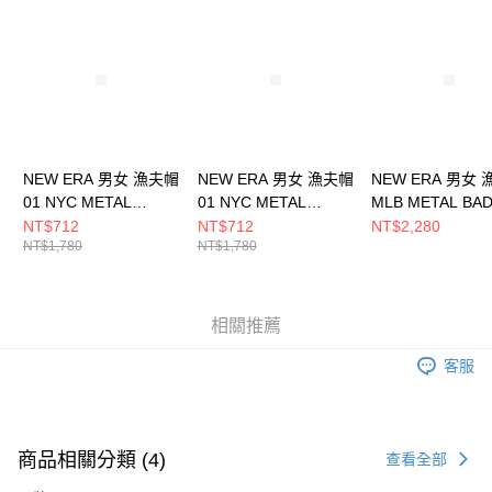
請求用戶進行身份認證。
５．嚴禁一人註冊多個帳號或使用他人資訊註冊。若發現惡意使用之情形，
恩沛科技股份有限公司將有權停止該用戶之使用額度並採取法律行動。
NEW ERA 男女 漁夫帽
NEW ERA 男女 漁夫帽
NEW ERA 男女
01 NYC METAL
01 NYC METAL
MLB METAL BA
BADGE NEW ERA
BADGE NEW ERA
FW25 洛杉磯道奇
NT$712
NT$712
NT$2,280
NT$1,780
NT$1,780
NE13773861
NE13773860
NE14700443
相關推薦
客服
商品相關分類 (4)
查看全部