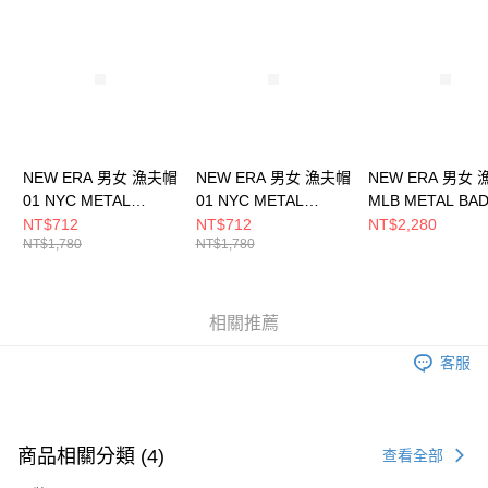
請求用戶進行身份認證。
５．嚴禁一人註冊多個帳號或使用他人資訊註冊。若發現惡意使用之情形，
恩沛科技股份有限公司將有權停止該用戶之使用額度並採取法律行動。
NEW ERA 男女 漁夫帽
NEW ERA 男女 漁夫帽
NEW ERA 男女
01 NYC METAL
01 NYC METAL
MLB METAL BA
BADGE NEW ERA
BADGE NEW ERA
FW25 洛杉磯道奇
NT$712
NT$712
NT$2,280
NT$1,780
NT$1,780
NE13773861
NE13773860
NE14700443
相關推薦
客服
商品相關分類 (4)
查看全部