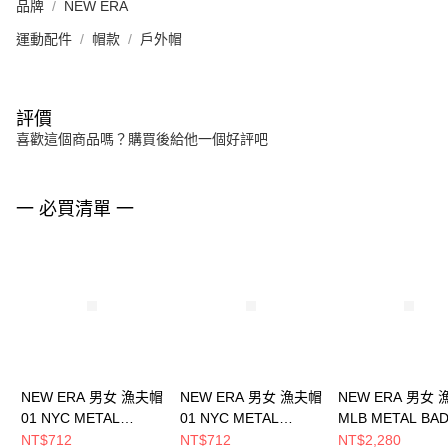
品牌
NEW ERA
運動配件
帽款
戶外帽
評價
喜歡這個商品嗎？購買後給他一個好評吧
一 必買清單 一
NEW ERA 男女 漁夫帽
NEW ERA 男女 漁夫帽
NEW ERA 男女
01 NYC METAL
01 NYC METAL
MLB METAL BA
BADGE NEW ERA
BADGE NEW ERA
FW25 洛杉磯道奇
NT$712
NT$712
NT$2,280