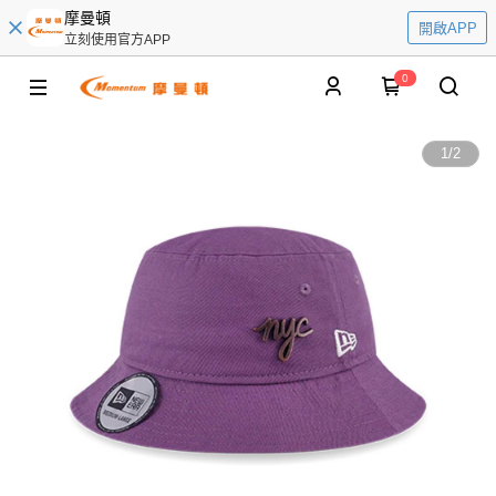
摩曼頓
開啟APP
立刻使用官方APP
0
1
/
2