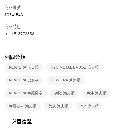
商品編號
宅配
【「AFTEE先享後付」結帳流程】
１．於結帳方式選擇「AFTEE先享後付」後，將跳轉至「AFTEE先享後付」
10541543
每筆NT$100，滿NT$1,500(含以上)免運費
結帳頁面，進行簡訊認證並確認金額後，即可完成結帳。
２．訂單成立數日內，您將收到繳費通知簡訊。
商品特色
付款後門市自取
３．收到繳費通知簡訊後14天內，點擊此簡訊中的連結，可透過四大超商／
NE13773858
每筆NT$100，滿NT$1,500(含以上)免運費
ATM／網路銀行／等多元方式進行付款，方視為交易完成。
※ 請注意：結帳手續完成當下不需立刻繳費，但若您需要取消訂單，請聯絡
購買商品的店家。未經商家同意取消之訂單仍視為有效，需透過AFTEE先享
後付繳納相關費用。
※ 交易是否成功請以「AFTEE先享後付 」之結帳頁面顯示為準，若有關於
相關分類
是否繳費成功／繳費後需取消欲退款等相關疑問，請聯繫「AFTEE先享後付
客戶支援中心」
https://netprotections.freshdesk.com/support/home
NEW ERA 漁夫帽
NYC METAL BADGE 漁夫帽
【注意事項】
NEW ERA 男女款
NEW ERA 戶外帽
１．透過由恩沛科技股份有限公司提供之「AFTEE先享後付」服務完成之交
易，需依本服務之必要範圍內提供個人資料，並將交易相關給付款項請求債
權轉讓予恩沛科技股份有限公司。
NEW ERA 金屬徽章
遮陽 漁夫帽
戶外 漁夫帽
２．關於個人資料處理事宜，請瀏覽以下網址：
https://aftee.tw/terms/#terms3
金屬徽章 漁夫帽
美式 漁夫帽
nyc 漁夫帽
３．未成年的使用者請事先徵得法定代理人或監護人之同意方可使用
「AFTEE先享後付」，若未經同意申辦者引起之損失，本公司不負相關責
任。
一 必買清單 一
４．使用「AFTEE先享後付」時，將依據個別帳號之用戶狀況，依本公司即
時審查核予不同之上限額度；若仍有額度不足之情形，本公司將視審查結果