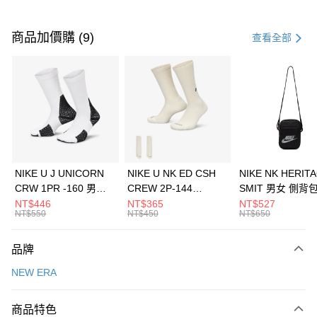
付款方式
信用卡一次付款
商品加價購 (9)
查看全部
信用卡分期付款
3 期 0 利率 每期
NT$593
21家銀行
合作金庫商業銀行
第一商業銀行
LINE Pay
華南商業銀行
彰化商業銀行
Apple Pay
上海商業儲蓄銀行
台北富邦商業銀行
國泰世華商業銀行
兆豐國際商業銀行
悠遊付
臺灣中小企業銀行
台中商業銀行
NIKE U J UNICORN
NIKE U NK ED CSH
NIKE NK HERIT
匯豐（台灣）商業銀行
華泰商業銀行
CRW 1PR -160 男女
CREW 2P-144
SMIT 男女 側背
全盈+PAY
聯邦商業銀行
遠東國際商業銀行
中統襪 FZ3393100
EMBRDY 男女 短統襪
BA5871010
NT$446
NT$365
NT$527
元大商業銀行
永豐商業銀行
NT$550
NT$450
NT$650
AFTEE先享後付
FZ3073133
玉山商業銀行
星展（台灣）商業銀行
相關說明
台新國際商業銀行
中國信託商業銀行
品牌
【關於「AFTEE先享後付」】
台灣樂天信用卡公司
AFTEE先享後付是「在收到商品之後才付款」的支付方式。 讓您購物簡單
運送方式
NEW ERA
便利好安心！
１．簡單：不需註冊會員、不需綁卡、不需儲值。
7-11取貨(快速到店)
２．便利：只要手機號碼，簡訊認證，即可結帳。
商品特色
每筆NT$100，滿NT$1,500(含以上)免運費
３．安心：先確認商品／服務後，再付款。