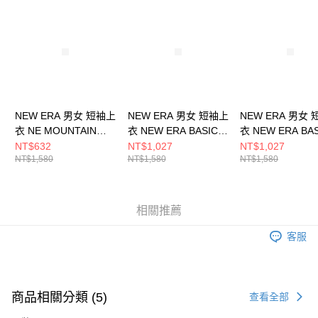
請求用戶進行身份認證。
５．嚴禁一人註冊多個帳號或使用他人資訊註冊。若發現惡意使用之情形，
恩沛科技股份有限公司將有權停止該用戶之使用額度並採取法律行動。
NEW ERA 男女 短袖上
NEW ERA 男女 短袖上
NEW ERA 男女
衣 NE MOUNTAIN
衣 NEW ERA BASIC
衣 NEW ERA BA
LOGO NEW ERA
NE NE14499057
NE NE14499058
NT$632
NT$1,027
NT$1,027
NT$1,580
NT$1,580
NT$1,580
NE14148866
相關推薦
客服
商品相關分類 (5)
查看全部