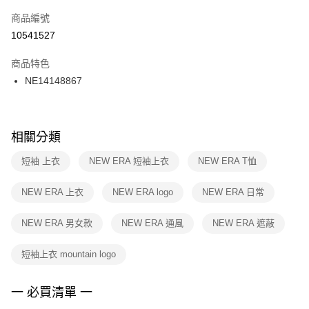
商品編號
宅配
【「AFTEE先享後付」結帳流程】
１．於結帳方式選擇「AFTEE先享後付」後，將跳轉至「AFTEE先享後付」
10541527
每筆NT$100，滿NT$1,500(含以上)免運費
結帳頁面，進行簡訊認證並確認金額後，即可完成結帳。
２．訂單成立數日內，您將收到繳費通知簡訊。
商品特色
付款後門市自取
３．收到繳費通知簡訊後14天內，點擊此簡訊中的連結，可透過四大超商／
NE14148867
每筆NT$100，滿NT$1,500(含以上)免運費
ATM／網路銀行／等多元方式進行付款，方視為交易完成。
※ 請注意：結帳手續完成當下不需立刻繳費，但若您需要取消訂單，請聯絡
購買商品的店家。未經商家同意取消之訂單仍視為有效，需透過AFTEE先享
後付繳納相關費用。
※ 交易是否成功請以「AFTEE先享後付 」之結帳頁面顯示為準，若有關於
相關分類
是否繳費成功／繳費後需取消欲退款等相關疑問，請聯繫「AFTEE先享後付
客戶支援中心」
https://netprotections.freshdesk.com/support/home
短袖 上衣
NEW ERA 短袖上衣
NEW ERA T恤
【注意事項】
NEW ERA 上衣
NEW ERA logo
NEW ERA 日常
１．透過由恩沛科技股份有限公司提供之「AFTEE先享後付」服務完成之交
易，需依本服務之必要範圍內提供個人資料，並將交易相關給付款項請求債
權轉讓予恩沛科技股份有限公司。
NEW ERA 男女款
NEW ERA 通風
NEW ERA 遮蔽
２．關於個人資料處理事宜，請瀏覽以下網址：
https://aftee.tw/terms/#terms3
短袖上衣 mountain logo
３．未成年的使用者請事先徵得法定代理人或監護人之同意方可使用
「AFTEE先享後付」，若未經同意申辦者引起之損失，本公司不負相關責
任。
一 必買清單 一
４．使用「AFTEE先享後付」時，將依據個別帳號之用戶狀況，依本公司即
時審查核予不同之上限額度；若仍有額度不足之情形，本公司將視審查結果