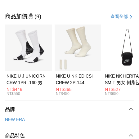
付款方式
信用卡一次付款
商品加價購 (9)
查看全部
信用卡分期付款
3 期 0 利率 每期
NT$526
21家銀行
合作金庫商業銀行
第一商業銀行
LINE Pay
華南商業銀行
彰化商業銀行
Apple Pay
上海商業儲蓄銀行
台北富邦商業銀行
國泰世華商業銀行
兆豐國際商業銀行
悠遊付
臺灣中小企業銀行
台中商業銀行
NIKE U J UNICORN
NIKE U NK ED CSH
NIKE NK HERIT
匯豐（台灣）商業銀行
華泰商業銀行
CRW 1PR -160 男女
CREW 2P-144
SMIT 男女 側背
全盈+PAY
聯邦商業銀行
遠東國際商業銀行
中統襪 FZ3393100
EMBRDY 男女 短統襪
BA5871010
NT$446
NT$365
NT$527
元大商業銀行
永豐商業銀行
NT$550
NT$450
NT$650
AFTEE先享後付
FZ3073133
玉山商業銀行
星展（台灣）商業銀行
相關說明
台新國際商業銀行
中國信託商業銀行
品牌
【關於「AFTEE先享後付」】
台灣樂天信用卡公司
AFTEE先享後付是「在收到商品之後才付款」的支付方式。 讓您購物簡單
運送方式
NEW ERA
便利好安心！
１．簡單：不需註冊會員、不需綁卡、不需儲值。
7-11取貨(快速到店)
２．便利：只要手機號碼，簡訊認證，即可結帳。
商品特色
每筆NT$100，滿NT$1,500(含以上)免運費
３．安心：先確認商品／服務後，再付款。