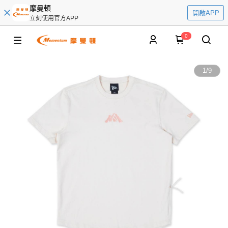
摩曼頓
開啟APP
立刻使用官方APP
0
1
/
9