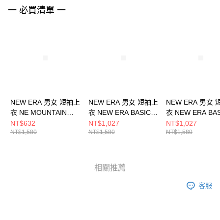
請求用戶進行身份認證。
一 必買清單 一
５．嚴禁一人註冊多個帳號或使用他人資訊註冊。若發現惡意使用之情形，
恩沛科技股份有限公司將有權停止該用戶之使用額度並採取法律行動。
NEW ERA 男女 短袖上
NEW ERA 男女 短袖上
NEW ERA 男女
衣 NE MOUNTAIN
衣 NEW ERA BASIC
衣 NEW ERA BA
LOGO NEW ERA
NE NE14499057
NE NE14499058
NT$632
NT$1,027
NT$1,027
NT$1,580
NT$1,580
NT$1,580
NE14148867
相關推薦
客服