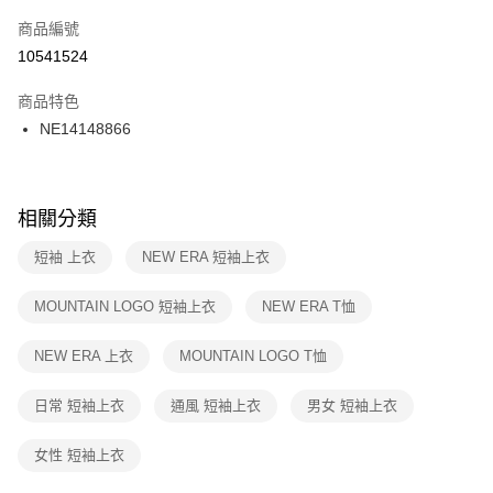
商品編號
宅配
【「AFTEE先享後付」結帳流程】
１．於結帳方式選擇「AFTEE先享後付」後，將跳轉至「AFTEE先享後付」
10541524
每筆NT$100，滿NT$1,500(含以上)免運費
結帳頁面，進行簡訊認證並確認金額後，即可完成結帳。
２．訂單成立數日內，您將收到繳費通知簡訊。
商品特色
付款後門市自取
３．收到繳費通知簡訊後14天內，點擊此簡訊中的連結，可透過四大超商／
NE14148866
每筆NT$100，滿NT$1,500(含以上)免運費
ATM／網路銀行／等多元方式進行付款，方視為交易完成。
※ 請注意：結帳手續完成當下不需立刻繳費，但若您需要取消訂單，請聯絡
購買商品的店家。未經商家同意取消之訂單仍視為有效，需透過AFTEE先享
後付繳納相關費用。
※ 交易是否成功請以「AFTEE先享後付 」之結帳頁面顯示為準，若有關於
相關分類
是否繳費成功／繳費後需取消欲退款等相關疑問，請聯繫「AFTEE先享後付
客戶支援中心」
https://netprotections.freshdesk.com/support/home
短袖 上衣
NEW ERA 短袖上衣
【注意事項】
MOUNTAIN LOGO 短袖上衣
NEW ERA T恤
１．透過由恩沛科技股份有限公司提供之「AFTEE先享後付」服務完成之交
易，需依本服務之必要範圍內提供個人資料，並將交易相關給付款項請求債
權轉讓予恩沛科技股份有限公司。
NEW ERA 上衣
MOUNTAIN LOGO T恤
２．關於個人資料處理事宜，請瀏覽以下網址：
https://aftee.tw/terms/#terms3
日常 短袖上衣
通風 短袖上衣
男女 短袖上衣
３．未成年的使用者請事先徵得法定代理人或監護人之同意方可使用
「AFTEE先享後付」，若未經同意申辦者引起之損失，本公司不負相關責
任。
女性 短袖上衣
４．使用「AFTEE先享後付」時，將依據個別帳號之用戶狀況，依本公司即
時審查核予不同之上限額度；若仍有額度不足之情形，本公司將視審查結果