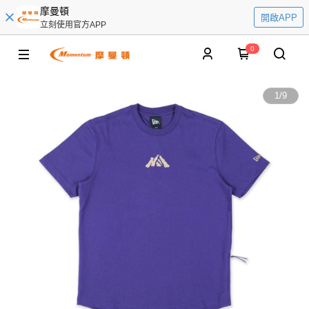
摩曼頓
開啟APP
立刻使用官方APP
0
1
/
9