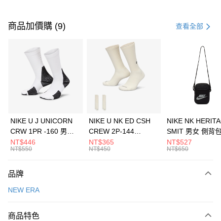
付款方式
信用卡一次付款
商品加價購 (9)
查看全部
信用卡分期付款
3 期 0 利率 每期
NT$526
21家銀行
合作金庫商業銀行
第一商業銀行
LINE Pay
華南商業銀行
彰化商業銀行
Apple Pay
上海商業儲蓄銀行
台北富邦商業銀行
國泰世華商業銀行
兆豐國際商業銀行
悠遊付
臺灣中小企業銀行
台中商業銀行
NIKE U J UNICORN
NIKE U NK ED CSH
NIKE NK HERIT
匯豐（台灣）商業銀行
華泰商業銀行
CRW 1PR -160 男女
CREW 2P-144
SMIT 男女 側背
全盈+PAY
聯邦商業銀行
遠東國際商業銀行
中統襪 FZ3393100
EMBRDY 男女 短統襪
BA5871010
NT$446
NT$365
NT$527
元大商業銀行
永豐商業銀行
NT$550
NT$450
NT$650
AFTEE先享後付
FZ3073133
玉山商業銀行
星展（台灣）商業銀行
相關說明
台新國際商業銀行
中國信託商業銀行
品牌
【關於「AFTEE先享後付」】
台灣樂天信用卡公司
AFTEE先享後付是「在收到商品之後才付款」的支付方式。 讓您購物簡單
運送方式
NEW ERA
便利好安心！
１．簡單：不需註冊會員、不需綁卡、不需儲值。
7-11取貨(快速到店)
２．便利：只要手機號碼，簡訊認證，即可結帳。
商品特色
每筆NT$100，滿NT$1,500(含以上)免運費
３．安心：先確認商品／服務後，再付款。