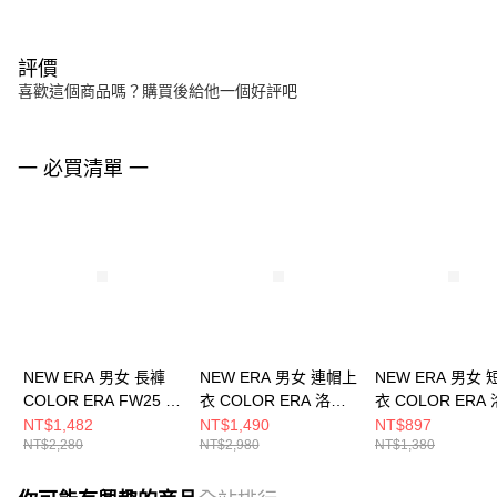
評價
喜歡這個商品嗎？購買後給他一個好評吧
一 必買清單 一
NEW ERA 男女 長褲
NEW ERA 男女 連帽上
NEW ERA 男女
COLOR ERA FW25 洛
衣 COLOR ERA 洛杉
衣 COLOR ERA
杉磯道奇 黑
磯道奇 NE14148952
磯道奇 NE14499
NT$1,482
NT$1,490
NT$897
NT$2,280
NT$2,980
NT$1,380
NE14701338