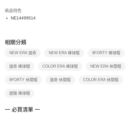
結帳頁面，進行簡訊認證並確認金額後，即可完成結帳。
２．訂單成立數日內，您將收到繳費通知簡訊。
商品特色
付款後門市自取
３．收到繳費通知簡訊後14天內，點擊此簡訊中的連結，可透過四大超商／
NE14499514
每筆NT$100，滿NT$1,500(含以上)免運費
ATM／網路銀行／等多元方式進行付款，方視為交易完成。
※ 請注意：結帳手續完成當下不需立刻繳費，但若您需要取消訂單，請聯絡
購買商品的店家。未經商家同意取消之訂單仍視為有效，需透過AFTEE先享
後付繳納相關費用。
※ 交易是否成功請以「AFTEE先享後付 」之結帳頁面顯示為準，若有關於
相關分類
是否繳費成功／繳費後需取消欲退款等相關疑問，請聯繫「AFTEE先享後付
客戶支援中心」
https://netprotections.freshdesk.com/support/home
NEW ERA 道奇
NEW ERA 棒球帽
9FORTY 棒球帽
【注意事項】
道奇 棒球帽
COLOR ERA 棒球帽
NEW ERA 休閒帽
１．透過由恩沛科技股份有限公司提供之「AFTEE先享後付」服務完成之交
易，需依本服務之必要範圍內提供個人資料，並將交易相關給付款項請求債
權轉讓予恩沛科技股份有限公司。
9FORTY 休閒帽
道奇 休閒帽
COLOR ERA 休閒帽
２．關於個人資料處理事宜，請瀏覽以下網址：
https://aftee.tw/terms/#terms3
遮陽 棒球帽
３．未成年的使用者請事先徵得法定代理人或監護人之同意方可使用
「AFTEE先享後付」，若未經同意申辦者引起之損失，本公司不負相關責
任。
一 必買清單 一
４．使用「AFTEE先享後付」時，將依據個別帳號之用戶狀況，依本公司即
時審查核予不同之上限額度；若仍有額度不足之情形，本公司將視審查結果
請求用戶進行身份認證。
５．嚴禁一人註冊多個帳號或使用他人資訊註冊。若發現惡意使用之情形，
恩沛科技股份有限公司將有權停止該用戶之使用額度並採取法律行動。