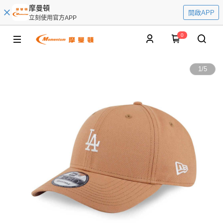
摩曼頓
開啟APP
立刻使用官方APP
0
1
/
5