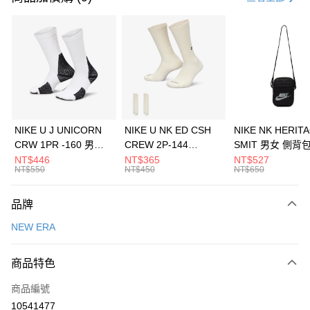
信用卡分期付款
3 期 0 利率 每期
NT$460
21家銀行
合作金庫商業銀行
第一商業銀行
LINE Pay
華南商業銀行
彰化商業銀行
Apple Pay
上海商業儲蓄銀行
台北富邦商業銀行
國泰世華商業銀行
兆豐國際商業銀行
悠遊付
臺灣中小企業銀行
台中商業銀行
NIKE U J UNICORN
NIKE U NK ED CSH
NIKE NK HERIT
匯豐（台灣）商業銀行
華泰商業銀行
CRW 1PR -160 男女
CREW 2P-144
SMIT 男女 側背
全盈+PAY
聯邦商業銀行
遠東國際商業銀行
中統襪 FZ3393100
EMBRDY 男女 短統襪
BA5871010
NT$446
NT$365
NT$527
元大商業銀行
永豐商業銀行
NT$550
NT$450
NT$650
AFTEE先享後付
FZ3073133
玉山商業銀行
星展（台灣）商業銀行
相關說明
台新國際商業銀行
中國信託商業銀行
品牌
【關於「AFTEE先享後付」】
台灣樂天信用卡公司
AFTEE先享後付是「在收到商品之後才付款」的支付方式。 讓您購物簡單
運送方式
NEW ERA
便利好安心！
１．簡單：不需註冊會員、不需綁卡、不需儲值。
7-11取貨(快速到店)
２．便利：只要手機號碼，簡訊認證，即可結帳。
商品特色
每筆NT$100，滿NT$1,500(含以上)免運費
３．安心：先確認商品／服務後，再付款。
商品編號
宅配
【「AFTEE先享後付」結帳流程】
１．於結帳方式選擇「AFTEE先享後付」後，將跳轉至「AFTEE先享後付」
10541477
每筆NT$100，滿NT$1,500(含以上)免運費