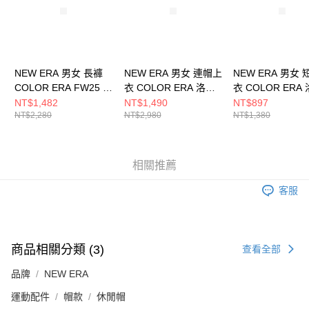
NEW ERA 男女 長褲
NEW ERA 男女 連帽上
NEW ERA 男女
COLOR ERA FW25 洛
衣 COLOR ERA 洛杉
衣 COLOR ERA
杉磯道奇 黑
磯道奇 NE14148952
磯道奇 NE14499
NT$1,482
NT$1,490
NT$897
NT$2,280
NT$2,980
NT$1,380
NE14701338
相關推薦
客服
商品相關分類 (3)
查看全部
品牌
NEW ERA
運動配件
帽款
休閒帽