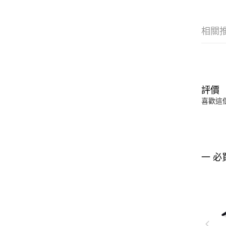
相關
評價
喜歡這
一 必