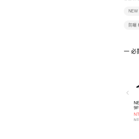
NEW
防曬
一 必
N
9
E
NT
NE
NT