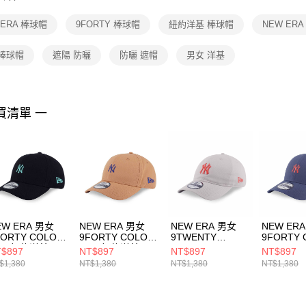
【注意事
１．透過由
 ERA 棒球帽
9FORTY 棒球帽
紐約洋基 棒球帽
NEW ER
交易，需
求債權轉
２．關於
 棒球帽
遮陽 防曬
防曬 遮帽
男女 洋基
https://aft
３．未成
「AFTE
任。
買清單 一
４．使用「
即時審查
結果請求
５．嚴禁
形，恩沛
動。
EW ERA 男女
NEW ERA 男女
NEW ERA 男女
NEW ER
FORTY COLOR
9FORTY COLOR
9TWENTY
9FORTY 
RA 紐約洋基
ERA 紐約洋基
COLOR ERA
ERA FW
$897
NT$897
NT$897
NT$897
14499511
NE14499510
FW25 紐約洋基 石
基 褪藍
$1,380
NT$1,380
NT$1,380
NT$1,380
灰(骨灰)
NE14700
NE14700377