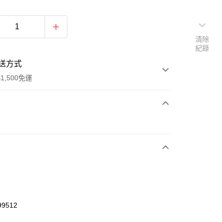
清除
紀錄
送方式
1,500免運
次付款
期付款
0 利率 每期
NT$460
21家銀行
庫商業銀行
第一商業銀行
業銀行
彰化商業銀行
業儲蓄銀行
台北富邦商業銀行
華商業銀行
兆豐國際商業銀行
99512
小企業銀行
台中商業銀行