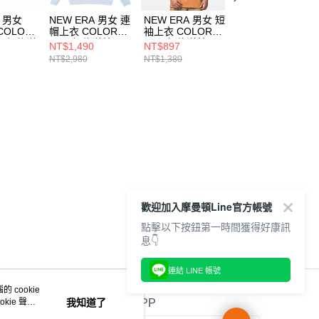
A 男女
NEW ERA 男女 連
NEW ERA 男女 短
NEW ERA 男女 
COLOR
帽上衣 COLOR
袖上衣 COLOR
袖上衣 COLOR
25 紐約洋
ERA 紐約洋基
ERA 紐約洋基
ERA 紐約洋基
NT$1,490
NT$897
NT$1,092
NE14148951
NE14499041
NE14499059
NT$2,980
NT$1,380
NT$1,680
365
歡迎加入摩曼頓Line官方帳號
點擊以下按鈕第一時間獲得好康訊
息👇
連結 LINE 帳號
 cookie
kie 聲明
我知道了
官方APP