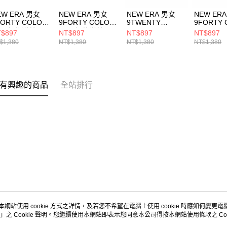
EW ERA 男女
NEW ERA 男女
NEW ERA 男女
NEW ER
FORTY COLOR
9FORTY COLOR
9TWENTY
9FORTY 
RA 紐約洋基
ERA 紐約洋基
COLOR ERA
ERA FW
$897
NT$897
NT$897
NT$897
14499511
NE14499510
FW25 紐約洋基 石
基 褪藍
$1,380
NT$1,380
NT$1,380
NT$1,380
灰(骨灰)
NE14700
NE14700377
有興趣的商品
全站排行
本網站使用 cookie 方式之詳情，及若您不希望在電腦上使用 cookie 時應如何變更電腦的
」之 Cookie 聲明。您繼續使用本網站即表示您同意本公司得按本網站使用條款之 Coo
關於我們
客服資訊