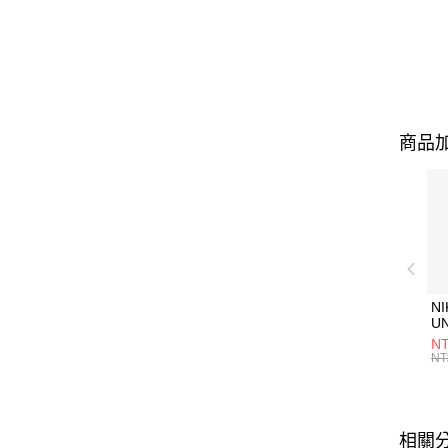
商品加
NI
U
1P
NT
統
NT
相關