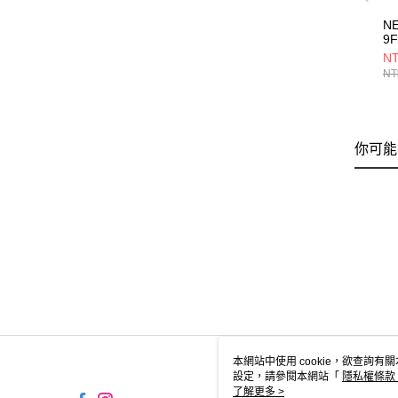
N
9
E
NT
NE
NT
你可能
本網站中使用 cookie，欲查詢有關
設定，請參閱本網站「
隱私權條款
使用 cookie。
了解更多 >