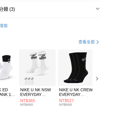
台灣）商業銀行
華泰商業銀行
業銀行
遠東國際商業銀行
類 (3)
業銀行
永豐商業銀行
享後付
業銀行
星展（台灣）商業銀行
W ERA
客服
際商業銀行
中國信託商業銀行
FTEE先享後付」】
帽款
休閒帽
天信用卡公司
先享後付是「在收到商品之後才付款」的支付方式。 讓您購物簡單
心！
休閒戶外
配件
查看全部
：不需註冊會員、不需綁卡、不需儲值。
：只要手機號碼，簡訊認證，即可結帳。
(快速到店)
：先確認商品／服務後，再付款。
00，滿NT$1,500(含以上)免運費
EE先享後付」結帳流程】
方式選擇「AFTEE先享後付」後，將跳轉至「AFTEE先享後
頁面，進行簡訊認證並確認金額後，即可完成結帳。
00，滿NT$1,500(含以上)免運費
成立數日內，您將收到繳費通知簡訊。
費通知簡訊後14天內，點擊此簡訊中的連結，可透過四大超商
市自取
K ED
NIKE U NK NSW
NIKE U NK CREW
NIKE U NK
網路銀行／等多元方式進行付款，方視為交易完成。
ANK 1P
EVERYDAY
EVERYDAY
EVERYDAY LTW
00，滿NT$1,500(含以上)免運費
：結帳手續完成當下不需立刻繳費，但若您需要取消訂單，請聯
 男 中統
ESSENTIAL CR
BBALL 3PR 男女
ANKLE 3PR 男女
NT$365
NT$527
NT$365
的店家。未經商家同意取消之訂單仍視為有效，需透過AFTEE
8104
男女 短統襪
長統襪
踝襪 SX7677010
NT$450
NT$650
NT$450
繳納相關費用。
DX5089103
DA2123010
否成功請以「AFTEE先享後付 」之結帳頁面顯示為準，若有關於
功／繳費後需取消欲退款等相關疑問，請聯繫「AFTEE先享後
援中心」
https://netprotections.freshdesk.com/support/home