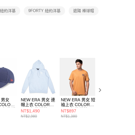
項】
恩沛科技股份有限公司提供之「AFTEE先享後付」服務完成之
A 紐約洋基
9FORTY 紐約洋基
遮陽 棒球帽
依本服務之必要範圍內提供個人資料，並將交易相關給付款項請
讓予恩沛科技股份有限公司。
個人資料處理事宜，請瀏覽以下網址：
ee.tw/terms/#terms3
年的使用者請事先徵得法定代理人或監護人之同意方可使用
E先享後付」，若未經同意申辦者引起之損失，本公司不負相關責
AFTEE先享後付」時，將依據個別帳號之用戶狀況，依本公司
核予不同之上限額度；若仍有額度不足之情形，本公司將視審查
用戶進行身份認證。
一人註冊多個帳號或使用他人資訊註冊。若發現惡意使用之情
科技股份有限公司將有權停止該用戶之使用額度並採取法律行
A 男女
NEW ERA 男女 連
NEW ERA 男女 短
NEW ERA 男女 
COLOR
帽上衣 COLOR
袖上衣 COLOR
袖上衣 COLOR
25 紐約洋
ERA 紐約洋基
ERA 紐約洋基
ERA 紐約洋基
NT$1,490
NT$897
NT$1,092
NE14148951
NE14499041
NE14499059
NT$2,980
NT$1,380
NT$1,680
365