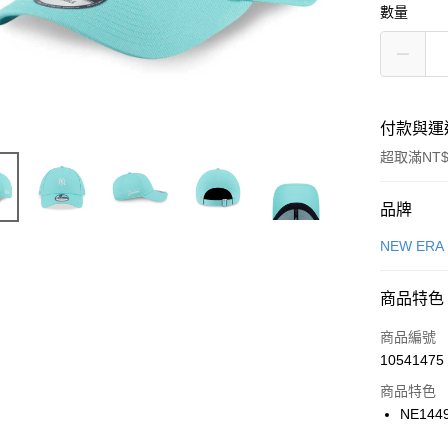
數量
付款與運
超取滿NT$
付款方式
品牌
信用卡一
NEW ERA
信用卡分
商品特色
3 期 
商品編號
合作金
LINE Pay
10541475
華南商
Apple Pay
上海商
商品特色
國泰世
NE144
悠遊付
臺灣中