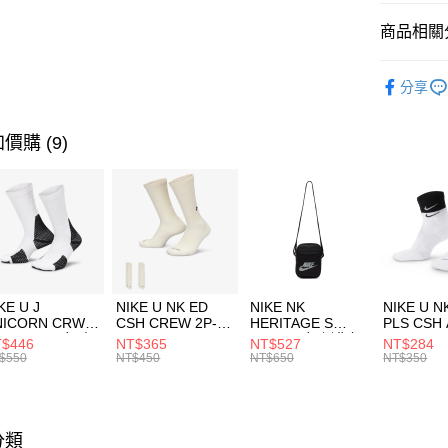
匯豐（
全盈+PAY
聯邦商
商品相關分
元大商
AFTEE先
玉山商
品牌
NE
相關說明
分享
台新國
【關於「A
運動配件
台灣樂
AFTEE
便利好安
運動類型
運送方式
價購 (9)
１．簡單
２．便利
7-11取貨
３．安心
每筆NT$1
【「AFT
宅配
１．於結帳
付」結帳
每筆NT$1
２．訂單
３．收到繳
付款後門
KE U J
NIKE U NK ED
NIKE NK
NIKE U N
／ATM／
NICORN CRW
CSH CREW 2P-
HERITAGE S
PLS CSH 
每筆NT$1
※ 請注意
R -160 男女 中
144 EMBRDY 男
SMIT 男女 側背包
144 DBL
$446
NT$365
NT$527
NT$284
絡購買商品
襪 FZ3393100
女 短統襪
BA5871010
襪 DH405
$550
NT$450
NT$650
NT$350
先享後付
FZ3073133
※ 交易是
是否繳費成
付客戶支
分類