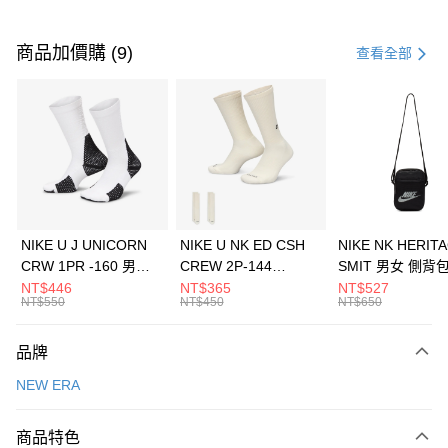
付款方式
信用卡一次付款
商品加價購 (9)
查看全部
信用卡分期付款
3 期 0 利率 每期
NT$560
21家銀行
合作金庫商業銀行
第一商業銀行
LINE Pay
華南商業銀行
彰化商業銀行
Apple Pay
上海商業儲蓄銀行
台北富邦商業銀行
國泰世華商業銀行
兆豐國際商業銀行
悠遊付
臺灣中小企業銀行
台中商業銀行
NIKE U J UNICORN
NIKE U NK ED CSH
NIKE NK HERIT
匯豐（台灣）商業銀行
華泰商業銀行
CRW 1PR -160 男女
CREW 2P-144
SMIT 男女 側背
全盈+PAY
聯邦商業銀行
遠東國際商業銀行
中統襪 FZ3393100
EMBRDY 男女 短統襪
BA5871010
NT$446
NT$365
NT$527
元大商業銀行
永豐商業銀行
NT$550
NT$450
NT$650
AFTEE先享後付
FZ3073133
玉山商業銀行
星展（台灣）商業銀行
相關說明
台新國際商業銀行
中國信託商業銀行
品牌
【關於「AFTEE先享後付」】
台灣樂天信用卡公司
AFTEE先享後付是「在收到商品之後才付款」的支付方式。 讓您購物簡單
運送方式
NEW ERA
便利好安心！
１．簡單：不需註冊會員、不需綁卡、不需儲值。
7-11取貨(快速到店)
２．便利：只要手機號碼，簡訊認證，即可結帳。
商品特色
每筆NT$100，滿NT$1,500(含以上)免運費
３．安心：先確認商品／服務後，再付款。