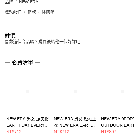
品牌
NEW ERA
運動配件
帽款
休閒帽
評價
喜歡這個商品嗎？購買後給他一個好評吧
一 必買清單 一
NEW ERA 男女 漁夫帽
NEW ERA 男女 短袖上
NEW ERA 9FOR
EARTH DAY EVERY
衣 NEW ERA EARTH
OUTDOOR EAR
DAY NEW ERA
DAY NEW ERA
DAY NE 石灰
NT$712
NT$712
NT$897