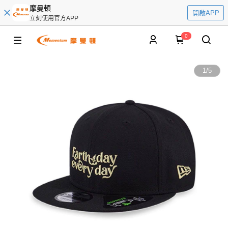
摩曼頓
開啟APP
立刻使用官方APP
0
1
/
5