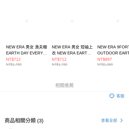
請求用戶進行身份認證。
５．嚴禁一人註冊多個帳號或使用他人資訊註冊。若發現惡意使用之情形，
恩沛科技股份有限公司將有權停止該用戶之使用額度並採取法律行動。
NEW ERA 男女 漁夫帽
NEW ERA 男女 短袖上
NEW ERA 9FOR
EARTH DAY EVERY
衣 NEW ERA EARTH
OUTDOOR EAR
DAY NEW ERA
DAY NEW ERA
DAY NE 石灰
NT$712
NT$712
NT$897
NT$1,780
NT$1,780
NT$1,380
NE13705309
NE14148870
NE14499977
相關推薦
客服
商品相關分類 (3)
查看全部