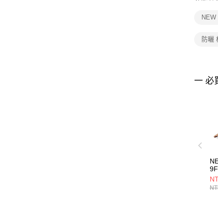
NEW
防曬
一 必
N
9
E
NT
NE
NT