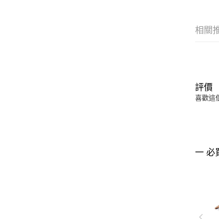
相關
評價
喜歡這
一 必