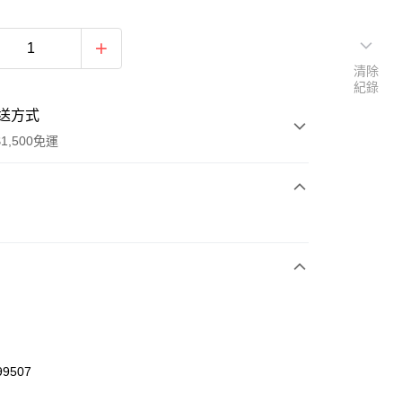
清除
紀錄
送方式
1,500免運
次付款
期付款
0 利率 每期
NT$460
21家銀行
庫商業銀行
第一商業銀行
業銀行
彰化商業銀行
業儲蓄銀行
台北富邦商業銀行
華商業銀行
兆豐國際商業銀行
99507
小企業銀行
台中商業銀行