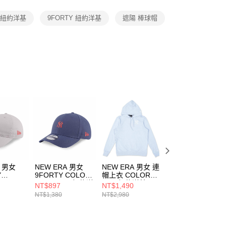
項】
恩沛科技股份有限公司提供之「AFTEE先享後付」服務完成之
A 紐約洋基
9FORTY 紐約洋基
遮陽 棒球帽
依本服務之必要範圍內提供個人資料，並將交易相關給付款項請
讓予恩沛科技股份有限公司。
個人資料處理事宜，請瀏覽以下網址：
ee.tw/terms/#terms3
年的使用者請事先徵得法定代理人或監護人之同意方可使用
E先享後付」，若未經同意申辦者引起之損失，本公司不負相關責
AFTEE先享後付」時，將依據個別帳號之用戶狀況，依本公司
核予不同之上限額度；若仍有額度不足之情形，本公司將視審查
用戶進行身份認證。
一人註冊多個帳號或使用他人資訊註冊。若發現惡意使用之情
科技股份有限公司將有權停止該用戶之使用額度並採取法律行
A 男女
NEW ERA 男女
NEW ERA 男女 連
NEW ERA 男女 
Y
9FORTY COLOR
帽上衣 COLOR
袖上衣 COLOR
RA
ERA FW25 紐約洋
ERA 紐約洋基
ERA 紐約洋基
NT$897
NT$1,490
NT$897
約洋基 石
基 褪藍
NE14148951
NE14499041
NT$1,380
NT$2,980
NT$1,380
NE14700365
377