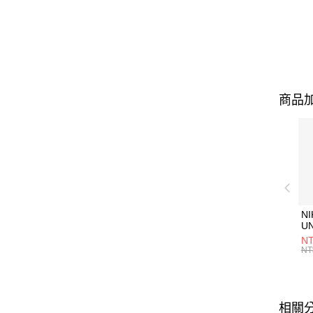
商品加
NI
U
1P
NT
統
NT
相關