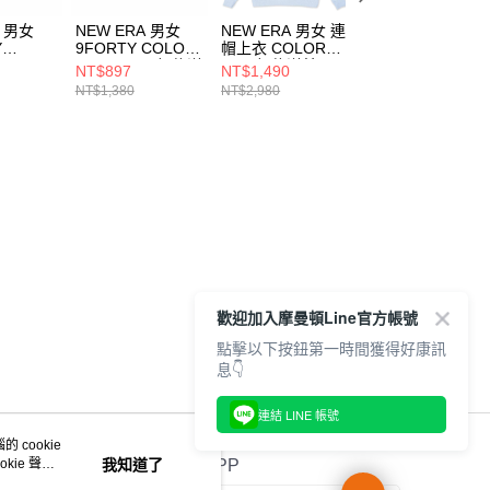
A 男女
NEW ERA 男女
NEW ERA 男女 連
NEW ERA 男女 
Y
9FORTY COLOR
帽上衣 COLOR
袖上衣 COLOR
RA
ERA FW25 紐約洋
ERA 紐約洋基
ERA 紐約洋基
NT$897
NT$1,490
NT$897
約洋基 石
基 褪藍
NE14148951
NE14499041
NT$1,380
NT$2,980
NT$1,380
NE14700365
377
歡迎加入摩曼頓Line官方帳號
點擊以下按鈕第一時間獲得好康訊
息👇
連結 LINE 帳號
 cookie
kie 聲明
我知道了
官方APP