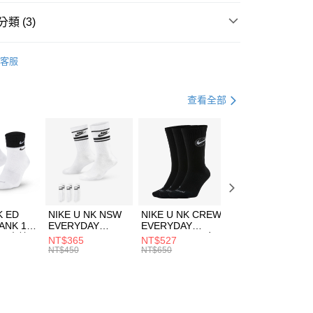
台灣）商業銀行
華泰商業銀行
業銀行
遠東國際商業銀行
類 (3)
業銀行
永豐商業銀行
享後付
業銀行
星展（台灣）商業銀行
W ERA
客服
際商業銀行
中國信託商業銀行
FTEE先享後付」】
帽款
休閒帽
天信用卡公司
先享後付是「在收到商品之後才付款」的支付方式。 讓您購物簡單
心！
休閒戶外
配件
查看全部
：不需註冊會員、不需綁卡、不需儲值。
：只要手機號碼，簡訊認證，即可結帳。
(快速到店)
：先確認商品／服務後，再付款。
00，滿NT$1,500(含以上)免運費
EE先享後付」結帳流程】
方式選擇「AFTEE先享後付」後，將跳轉至「AFTEE先享後
頁面，進行簡訊認證並確認金額後，即可完成結帳。
00，滿NT$1,500(含以上)免運費
成立數日內，您將收到繳費通知簡訊。
費通知簡訊後14天內，點擊此簡訊中的連結，可透過四大超商
市自取
K ED
NIKE U NK NSW
NIKE U NK CREW
NIKE U NK
網路銀行／等多元方式進行付款，方視為交易完成。
ANK 1P
EVERYDAY
EVERYDAY
EVERYDAY LTW
00，滿NT$1,500(含以上)免運費
：結帳手續完成當下不需立刻繳費，但若您需要取消訂單，請聯
 男 中統
ESSENTIAL CR
BBALL 3PR 男女
ANKLE 3PR 男女
NT$365
NT$527
NT$365
的店家。未經商家同意取消之訂單仍視為有效，需透過AFTEE
8104
男女 短統襪
長統襪
踝襪 SX7677010
NT$450
NT$650
NT$450
繳納相關費用。
DX5089103
DA2123010
否成功請以「AFTEE先享後付 」之結帳頁面顯示為準，若有關於
功／繳費後需取消欲退款等相關疑問，請聯繫「AFTEE先享後
援中心」
https://netprotections.freshdesk.com/support/home