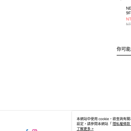
N
9
E
NT
NE
NT
你可能
本網站中使用 cookie，欲查詢有關
設定，請參閱本網站「
隱私權條款
使用 cookie。
了解更多 >