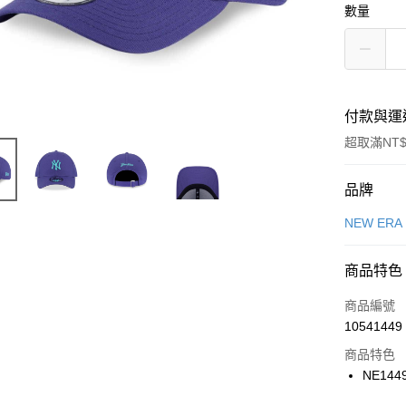
數量
付款與運
超取滿NT$
付款方式
品牌
信用卡一
NEW ERA
信用卡分
商品特色
3 期 
商品編號
合作金
LINE Pay
10541449
華南商
Apple Pay
上海商
商品特色
國泰世
NE144
悠遊付
臺灣中