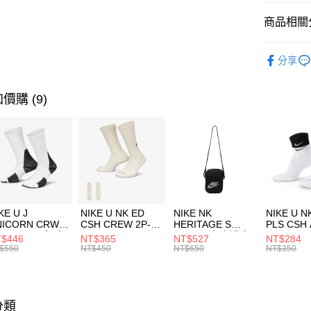
匯豐（
全盈+PAY
聯邦商
商品相關分
元大商
AFTEE先
玉山商
品牌
NE
相關說明
分享
台新國
【關於「A
運動配件
台灣樂
AFTEE
便利好安
運動類型
運送方式
價購 (9)
１．簡單
２．便利
7-11取貨
３．安心
每筆NT$1
【「AFT
宅配
１．於結帳
付」結帳
每筆NT$1
２．訂單
３．收到繳
付款後門
KE U J
NIKE U NK ED
NIKE NK
NIKE U N
／ATM／
NICORN CRW
CSH CREW 2P-
HERITAGE S
PLS CSH 
每筆NT$1
※ 請注意
R -160 男女 中
144 EMBRDY 男
SMIT 男女 側背包
144 DBL
$446
NT$365
NT$527
NT$284
絡購買商品
襪 FZ3393100
女 短統襪
BA5871010
襪 DH405
$550
NT$450
NT$650
NT$350
先享後付
FZ3073133
※ 交易是
是否繳費成
付客戶支
分類