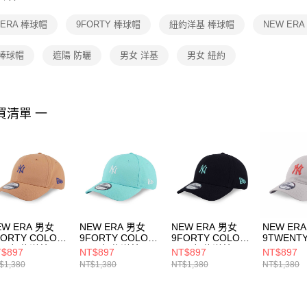
【注意事
１．透過由
 ERA 棒球帽
9FORTY 棒球帽
紐約洋基 棒球帽
NEW ER
交易，需
求債權轉
２．關於
 棒球帽
遮陽 防曬
男女 洋基
男女 紐約
https://aft
３．未成
「AFTE
任。
買清單 一
４．使用「
即時審查
結果請求
５．嚴禁
形，恩沛
動。
EW ERA 男女
NEW ERA 男女
NEW ERA 男女
NEW ER
FORTY COLOR
9FORTY COLOR
9FORTY COLOR
9TWENT
RA 紐約洋基
ERA 紐約洋基
ERA 紐約洋基
COLOR E
$897
NT$897
NT$897
NT$897
14499510
NE14499512
NE14499511
FW25 紐
$1,380
NT$1,380
NT$1,380
NT$1,380
灰(骨灰)
NE14700