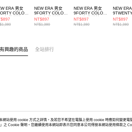
EW ERA 男女
NEW ERA 男女
NEW ERA 男女
NEW ER
FORTY COLOR
9FORTY COLOR
9FORTY COLOR
9TWENT
RA 紐約洋基
ERA 紐約洋基
ERA 紐約洋基
COLOR E
$897
NT$897
NT$897
NT$897
14499510
NE14499512
NE14499511
FW25 紐
$1,380
NT$1,380
NT$1,380
NT$1,380
灰(骨灰)
NE14700
有興趣的商品
全站排行
本網站使用 cookie 方式之詳情，及若您不希望在電腦上使用 cookie 時應如何變更電腦的
」之 Cookie 聲明。您繼續使用本網站即表示您同意本公司得按本網站使用條款之 Coo
關於我們
客服資訊