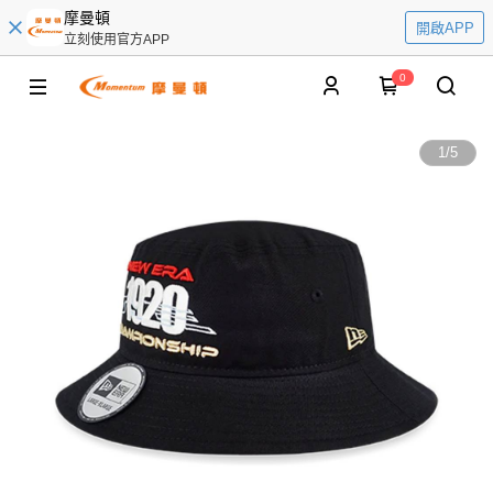
摩曼頓
開啟APP
立刻使用官方APP
0
1
/
5