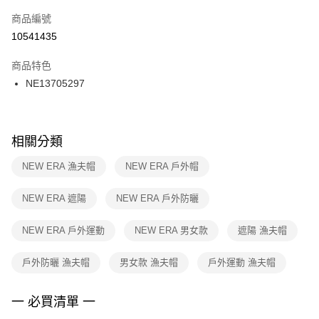
商品編號
宅配
【「AFTEE先享後付」結帳流程】
１．於結帳方式選擇「AFTEE先享後付」後，將跳轉至「AFTEE先享後付」
10541435
每筆NT$100，滿NT$1,500(含以上)免運費
結帳頁面，進行簡訊認證並確認金額後，即可完成結帳。
２．訂單成立數日內，您將收到繳費通知簡訊。
商品特色
付款後門市自取
３．收到繳費通知簡訊後14天內，點擊此簡訊中的連結，可透過四大超商／
NE13705297
每筆NT$100，滿NT$1,500(含以上)免運費
ATM／網路銀行／等多元方式進行付款，方視為交易完成。
※ 請注意：結帳手續完成當下不需立刻繳費，但若您需要取消訂單，請聯絡
購買商品的店家。未經商家同意取消之訂單仍視為有效，需透過AFTEE先享
後付繳納相關費用。
※ 交易是否成功請以「AFTEE先享後付 」之結帳頁面顯示為準，若有關於
相關分類
是否繳費成功／繳費後需取消欲退款等相關疑問，請聯繫「AFTEE先享後付
客戶支援中心」
https://netprotections.freshdesk.com/support/home
NEW ERA 漁夫帽
NEW ERA 戶外帽
【注意事項】
NEW ERA 遮陽
NEW ERA 戶外防曬
１．透過由恩沛科技股份有限公司提供之「AFTEE先享後付」服務完成之交
易，需依本服務之必要範圍內提供個人資料，並將交易相關給付款項請求債
權轉讓予恩沛科技股份有限公司。
NEW ERA 戶外運動
NEW ERA 男女款
遮陽 漁夫帽
２．關於個人資料處理事宜，請瀏覽以下網址：
https://aftee.tw/terms/#terms3
戶外防曬 漁夫帽
男女款 漁夫帽
戶外運動 漁夫帽
３．未成年的使用者請事先徵得法定代理人或監護人之同意方可使用
「AFTEE先享後付」，若未經同意申辦者引起之損失，本公司不負相關責
任。
一 必買清單 一
４．使用「AFTEE先享後付」時，將依據個別帳號之用戶狀況，依本公司即
時審查核予不同之上限額度；若仍有額度不足之情形，本公司將視審查結果