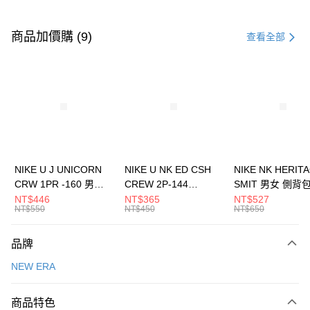
付款方式
信用卡一次付款
商品加價購 (9)
查看全部
信用卡分期付款
3 期 0 利率 每期
NT$593
21家銀行
合作金庫商業銀行
第一商業銀行
LINE Pay
華南商業銀行
彰化商業銀行
Apple Pay
上海商業儲蓄銀行
台北富邦商業銀行
國泰世華商業銀行
兆豐國際商業銀行
悠遊付
臺灣中小企業銀行
台中商業銀行
NIKE U J UNICORN
NIKE U NK ED CSH
NIKE NK HERIT
匯豐（台灣）商業銀行
華泰商業銀行
CRW 1PR -160 男女
CREW 2P-144
SMIT 男女 側背
全盈+PAY
聯邦商業銀行
遠東國際商業銀行
中統襪 FZ3393100
EMBRDY 男女 短統襪
BA5871010
NT$446
NT$365
NT$527
元大商業銀行
永豐商業銀行
NT$550
NT$450
NT$650
AFTEE先享後付
FZ3073133
玉山商業銀行
星展（台灣）商業銀行
相關說明
台新國際商業銀行
中國信託商業銀行
品牌
【關於「AFTEE先享後付」】
台灣樂天信用卡公司
AFTEE先享後付是「在收到商品之後才付款」的支付方式。 讓您購物簡單
運送方式
NEW ERA
便利好安心！
１．簡單：不需註冊會員、不需綁卡、不需儲值。
7-11取貨(快速到店)
２．便利：只要手機號碼，簡訊認證，即可結帳。
商品特色
每筆NT$100，滿NT$1,500(含以上)免運費
３．安心：先確認商品／服務後，再付款。