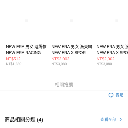
請求用戶進行身份認證。
５．嚴禁一人註冊多個帳號或使用他人資訊註冊。若發現惡意使用之情形，
恩沛科技股份有限公司將有權停止該用戶之使用額度並採取法律行動。
NEW ERA 男女 遮陽帽
NEW ERA 男女 漁夫帽
NEW ERA 男女
NEW ERA RACING
NEW ERA X SPORT B
NEW ERA X SPO
NEW ERA
NE14323546
NE14323547
NT$512
NT$2,002
NT$2,002
NT$1,280
NT$3,080
NT$3,080
NE13705268
相關推薦
客服
商品相關分類 (4)
查看全部