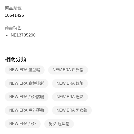
商品編號
宅配
【「AFTEE先享後付」結帳流程】
１．於結帳方式選擇「AFTEE先享後付」後，將跳轉至「AFTEE先享後付」
10541425
每筆NT$100，滿NT$1,500(含以上)免運費
結帳頁面，進行簡訊認證並確認金額後，即可完成結帳。
２．訂單成立數日內，您將收到繳費通知簡訊。
商品特色
付款後門市自取
３．收到繳費通知簡訊後14天內，點擊此簡訊中的連結，可透過四大超商／
NE13705290
每筆NT$100，滿NT$1,500(含以上)免運費
ATM／網路銀行／等多元方式進行付款，方視為交易完成。
※ 請注意：結帳手續完成當下不需立刻繳費，但若您需要取消訂單，請聯絡
購買商品的店家。未經商家同意取消之訂單仍視為有效，需透過AFTEE先享
後付繳納相關費用。
※ 交易是否成功請以「AFTEE先享後付 」之結帳頁面顯示為準，若有關於
相關分類
是否繳費成功／繳費後需取消欲退款等相關疑問，請聯繫「AFTEE先享後付
客戶支援中心」
https://netprotections.freshdesk.com/support/home
NEW ERA 鐘型帽
NEW ERA 戶外帽
【注意事項】
NEW ERA 森林迷彩
NEW ERA 遮陽
１．透過由恩沛科技股份有限公司提供之「AFTEE先享後付」服務完成之交
易，需依本服務之必要範圍內提供個人資料，並將交易相關給付款項請求債
權轉讓予恩沛科技股份有限公司。
NEW ERA 戶外防曬
NEW ERA 迷彩
２．關於個人資料處理事宜，請瀏覽以下網址：
https://aftee.tw/terms/#terms3
NEW ERA 戶外運動
NEW ERA 男女款
３．未成年的使用者請事先徵得法定代理人或監護人之同意方可使用
「AFTEE先享後付」，若未經同意申辦者引起之損失，本公司不負相關責
任。
NEW ERA 戶外
男女 鐘型帽
４．使用「AFTEE先享後付」時，將依據個別帳號之用戶狀況，依本公司即
時審查核予不同之上限額度；若仍有額度不足之情形，本公司將視審查結果