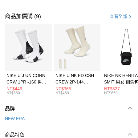
付款方式
信用卡一次付款
商品加價購 (9)
查看全部
信用卡分期付款
3 期 0 利率 每期
NT$693
21家銀行
合作金庫商業銀行
第一商業銀行
LINE Pay
華南商業銀行
彰化商業銀行
Apple Pay
上海商業儲蓄銀行
台北富邦商業銀行
國泰世華商業銀行
兆豐國際商業銀行
悠遊付
臺灣中小企業銀行
台中商業銀行
NIKE U J UNICORN
NIKE U NK ED CSH
NIKE NK HERIT
匯豐（台灣）商業銀行
華泰商業銀行
CRW 1PR -160 男女
CREW 2P-144
SMIT 男女 側背
全盈+PAY
聯邦商業銀行
遠東國際商業銀行
中統襪 FZ3393100
EMBRDY 男女 短統襪
BA5871010
NT$446
NT$365
NT$527
元大商業銀行
永豐商業銀行
NT$550
NT$450
NT$650
AFTEE先享後付
FZ3073133
玉山商業銀行
星展（台灣）商業銀行
相關說明
台新國際商業銀行
中國信託商業銀行
品牌
【關於「AFTEE先享後付」】
台灣樂天信用卡公司
AFTEE先享後付是「在收到商品之後才付款」的支付方式。 讓您購物簡單
運送方式
NEW ERA
便利好安心！
１．簡單：不需註冊會員、不需綁卡、不需儲值。
7-11取貨(快速到店)
２．便利：只要手機號碼，簡訊認證，即可結帳。
商品特色
每筆NT$100，滿NT$1,500(含以上)免運費
３．安心：先確認商品／服務後，再付款。