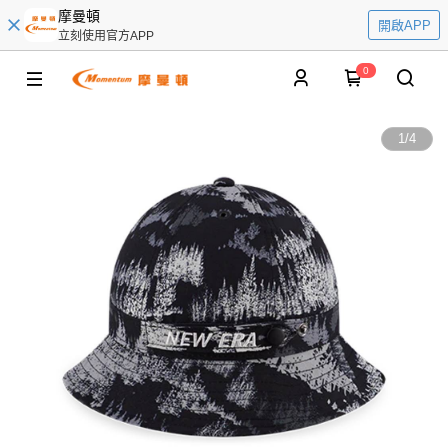
摩曼頓
開啟APP
立刻使用官方APP
0
1
/
4