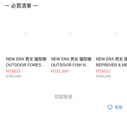
請求用戶進行身份認證。
一 必買清單 一
５．嚴禁一人註冊多個帳號或使用他人資訊註冊。若發現惡意使用之情形，
恩沛科技股份有限公司將有權停止該用戶之使用額度並採取法律行動。
NEW ERA 男女 鐘型帽
NEW ERA 男女 鐘型帽
NEW ERA 男女
OUTDOOR FOREST
OUTDOOR FISH NET
REPREVER & M
CAMO NEW ERA
NEW ERA 卡其
COLLECTION
NT$832
NT$1,880
NT$632
NT$2,080
NT$1,580
NE13705289
NE14700436
NE13529196
相關推薦
客服