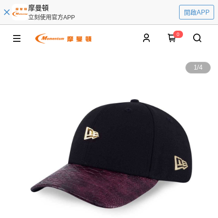
摩曼頓
開啟APP
立刻使用官方APP
0
1
/
4