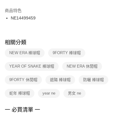
結帳頁面，進行簡訊認證並確認金額後，即可完成結帳。
２．訂單成立數日內，您將收到繳費通知簡訊。
商品特色
付款後門市自取
３．收到繳費通知簡訊後14天內，點擊此簡訊中的連結，可透過四大超商／
NE14499459
每筆NT$100，滿NT$1,500(含以上)免運費
ATM／網路銀行／等多元方式進行付款，方視為交易完成。
※ 請注意：結帳手續完成當下不需立刻繳費，但若您需要取消訂單，請聯絡
購買商品的店家。未經商家同意取消之訂單仍視為有效，需透過AFTEE先享
後付繳納相關費用。
※ 交易是否成功請以「AFTEE先享後付 」之結帳頁面顯示為準，若有關於
相關分類
是否繳費成功／繳費後需取消欲退款等相關疑問，請聯繫「AFTEE先享後付
客戶支援中心」
https://netprotections.freshdesk.com/support/home
NEW ERA 棒球帽
9FORTY 棒球帽
【注意事項】
YEAR OF SNAKE 棒球帽
NEW ERA 休閒帽
１．透過由恩沛科技股份有限公司提供之「AFTEE先享後付」服務完成之交
易，需依本服務之必要範圍內提供個人資料，並將交易相關給付款項請求債
權轉讓予恩沛科技股份有限公司。
9FORTY 休閒帽
遮陽 棒球帽
防曬 棒球帽
２．關於個人資料處理事宜，請瀏覽以下網址：
https://aftee.tw/terms/#terms3
蛇年 棒球帽
year ne
男女 ne
３．未成年的使用者請事先徵得法定代理人或監護人之同意方可使用
「AFTEE先享後付」，若未經同意申辦者引起之損失，本公司不負相關責
任。
一 必買清單 一
４．使用「AFTEE先享後付」時，將依據個別帳號之用戶狀況，依本公司即
時審查核予不同之上限額度；若仍有額度不足之情形，本公司將視審查結果
請求用戶進行身份認證。
５．嚴禁一人註冊多個帳號或使用他人資訊註冊。若發現惡意使用之情形，
恩沛科技股份有限公司將有權停止該用戶之使用額度並採取法律行動。