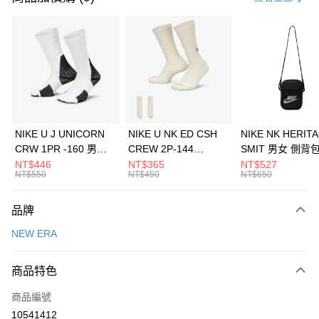
信用卡分期付款
3 期 0 利率 每期
NT$460
21家銀行
合作金庫商業銀行
第一商業銀行
LINE Pay
華南商業銀行
彰化商業銀行
Apple Pay
上海商業儲蓄銀行
台北富邦商業銀行
國泰世華商業銀行
兆豐國際商業銀行
悠遊付
臺灣中小企業銀行
台中商業銀行
NIKE U J UNICORN
NIKE U NK ED CSH
NIKE NK HERIT
匯豐（台灣）商業銀行
華泰商業銀行
CRW 1PR -160 男女
CREW 2P-144
SMIT 男女 側背
全盈+PAY
聯邦商業銀行
遠東國際商業銀行
中統襪 FZ3393100
EMBRDY 男女 短統襪
BA5871010
NT$446
NT$365
NT$527
元大商業銀行
永豐商業銀行
NT$550
NT$450
NT$650
AFTEE先享後付
FZ3073133
玉山商業銀行
星展（台灣）商業銀行
相關說明
台新國際商業銀行
中國信託商業銀行
品牌
【關於「AFTEE先享後付」】
台灣樂天信用卡公司
AFTEE先享後付是「在收到商品之後才付款」的支付方式。 讓您購物簡單
運送方式
NEW ERA
便利好安心！
１．簡單：不需註冊會員、不需綁卡、不需儲值。
7-11取貨(快速到店)
２．便利：只要手機號碼，簡訊認證，即可結帳。
商品特色
每筆NT$100，滿NT$1,500(含以上)免運費
３．安心：先確認商品／服務後，再付款。
商品編號
宅配
【「AFTEE先享後付」結帳流程】
１．於結帳方式選擇「AFTEE先享後付」後，將跳轉至「AFTEE先享後付」
10541412
每筆NT$100，滿NT$1,500(含以上)免運費