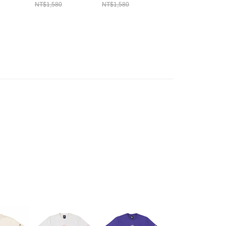
 NE 白
LOGO NEW ERA
LOGO NEW ERA
GRAPHIC NE 黑
NT$1,580
NT$1,580
NT$1,580
095
NE14148867
NE14148866
NE14500096