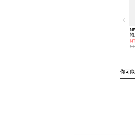
N
袖
BA
NT
NE
NT
你可能