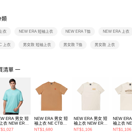
※ 交易是
是否繳費成
付客戶支
分類
【注意事
１．透過由
上衣
NEW ERA 短袖上衣
NEW ERA T恤
NEW ERA 上衣
交易，需
求債權轉
２．關於
IC 上衣
男女款 短袖上衣
男女款 T恤
男女款 上衣
https://aft
３．未成
「AFTE
任。
買清單 一
４．使用「
即時審查
結果請求
５．嚴禁
形，恩沛
動。
EW ERA 男女 短
NEW ERA 男女 短
NEW ERA 男女 短
NEW ER
上衣 NEW ERA
袖上衣 NE CTBA
袖上衣 NEW ERA
袖上衣 NE
SIC NE
卡其 NE14517775
CAP COMPANY
HERITAG
$1,027
NT$1,680
NT$1,106
NT$1,106