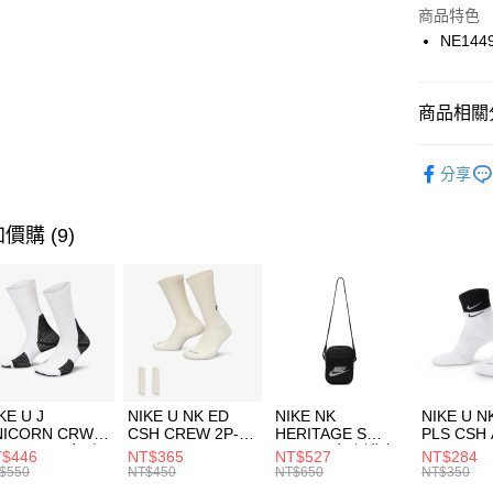
Apple Pay
上海商
商品特色
國泰世
NE144
悠遊付
臺灣中
匯豐（
全盈+PAY
聯邦商
商品相關分
元大商
AFTEE先
玉山商
品牌
NE
相關說明
分享
台新國
【關於「A
男性商品
台灣樂
AFTEE
便利好安
兒童/青少
運送方式
價購 (9)
１．簡單
２．便利
運動類型
7-11取貨
３．安心
每筆NT$1
促銷活動
【「AFT
宅配
１．於結帳
付」結帳
每筆NT$1
２．訂單
３．收到繳
付款後門
KE U J
NIKE U NK ED
NIKE NK
NIKE U N
／ATM／
NICORN CRW
CSH CREW 2P-
HERITAGE S
PLS CSH 
每筆NT$1
※ 請注意
R -160 男女 中
144 EMBRDY 男
SMIT 男女 側背包
144 DBL
$446
NT$365
NT$527
NT$284
絡購買商品
襪 FZ3393100
女 短統襪
BA5871010
襪 DH405
$550
NT$450
NT$650
NT$350
先享後付
FZ3073133