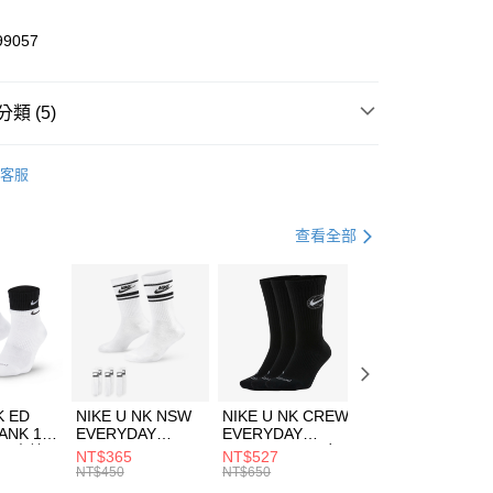
業儲蓄銀行
台北富邦商業銀行
華商業銀行
兆豐國際商業銀行
99057
小企業銀行
台中商業銀行
台灣）商業銀行
華泰商業銀行
業銀行
遠東國際商業銀行
類 (5)
業銀行
永豐商業銀行
享後付
業銀行
星展（台灣）商業銀行
W ERA
客服
際商業銀行
中國信託商業銀行
FTEE先享後付」】
上衣
短袖上衣
天信用卡公司
先享後付是「在收到商品之後才付款」的支付方式。 讓您購物簡單
心！
年
上衣
短袖上衣
查看全部
：不需註冊會員、不需綁卡、不需儲值。
：只要手機號碼，簡訊認證，即可結帳。
休閒戶外
服飾
(快速到店)
：先確認商品／服務後，再付款。
00，滿NT$1,500(含以上)免運費
清爽穿搭｜短袖上衣4折起
EE先享後付」結帳流程】
方式選擇「AFTEE先享後付」後，將跳轉至「AFTEE先享後
頁面，進行簡訊認證並確認金額後，即可完成結帳。
00，滿NT$1,500(含以上)免運費
成立數日內，您將收到繳費通知簡訊。
費通知簡訊後14天內，點擊此簡訊中的連結，可透過四大超商
市自取
K ED
NIKE U NK NSW
NIKE U NK CREW
NIKE U NK
網路銀行／等多元方式進行付款，方視為交易完成。
ANK 1P
EVERYDAY
EVERYDAY
EVERYDAY LTW
00，滿NT$1,500(含以上)免運費
：結帳手續完成當下不需立刻繳費，但若您需要取消訂單，請聯
 男 中統
ESSENTIAL CR
BBALL 3PR 男女
ANKLE 3PR 男女
NT$365
NT$527
NT$365
的店家。未經商家同意取消之訂單仍視為有效，需透過AFTEE
8104
男女 短統襪
長統襪
踝襪 SX7677010
NT$450
NT$650
NT$450
繳納相關費用。
DX5089103
DA2123010