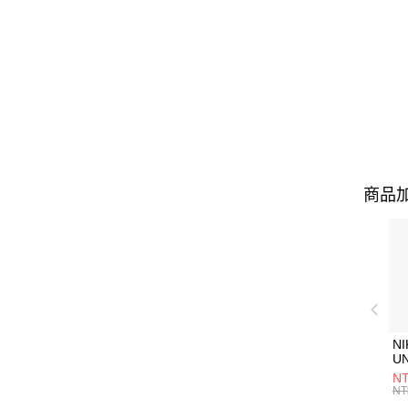
商品加
NI
U
1P
NT
統
NT