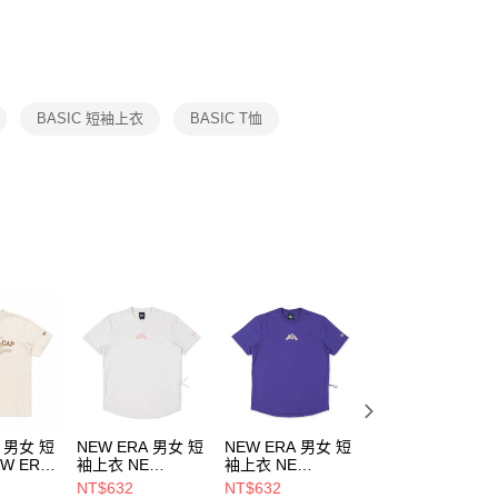
否成功請以「AFTEE先享後付 」之結帳頁面顯示為準，若有關於
功／繳費後需取消欲退款等相關疑問，請聯繫「AFTEE先享後
援中心」
https://netprotections.freshdesk.com/support/home
項】
恩沛科技股份有限公司提供之「AFTEE先享後付」服務完成之
BASIC 短袖上衣
BASIC T恤
依本服務之必要範圍內提供個人資料，並將交易相關給付款項請
讓予恩沛科技股份有限公司。
個人資料處理事宜，請瀏覽以下網址：
ee.tw/terms/#terms3
年的使用者請事先徵得法定代理人或監護人之同意方可使用
E先享後付」，若未經同意申辦者引起之損失，本公司不負相關責
AFTEE先享後付」時，將依據個別帳號之用戶狀況，依本公司
核予不同之上限額度；若仍有額度不足之情形，本公司將視審查
用戶進行身份認證。
一人註冊多個帳號或使用他人資訊註冊。若發現惡意使用之情
科技股份有限公司將有權停止該用戶之使用額度並採取法律行
A 男女 短
NEW ERA 男女 短
NEW ERA 男女 短
NEW ERA 男女 
W ERA
袖上衣 NE
袖上衣 NE
袖上衣 NEW ERA
E
MOUNTAIN
MOUNTAIN
HERITAGE
NT$632
NT$632
NT$1,106