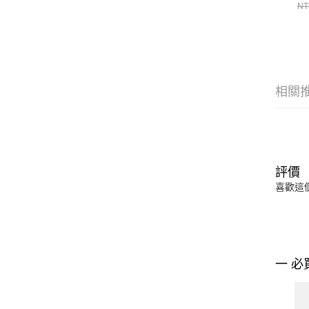
NE
NT
相關
評價
喜歡這
一 必