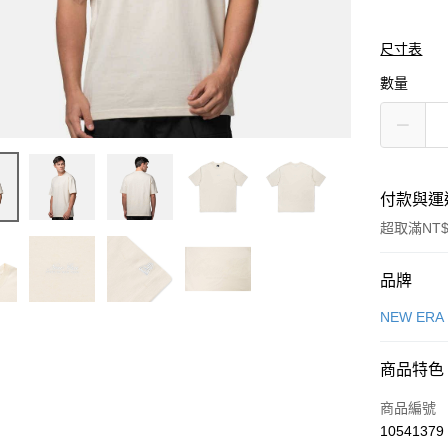
尺寸表
數量
付款與運
超取滿NT$
付款方式
品牌
信用卡一
NEW ERA
信用卡分
商品特色
3 期 
商品編號
合作金
LINE Pay
10541379
華南商