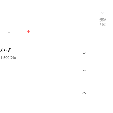
清除
紀錄
送方式
1,500免運
次付款
期付款
0 利率 每期
NT$526
21家銀行
庫商業銀行
第一商業銀行
業銀行
彰化商業銀行