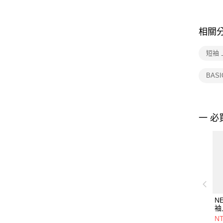
相關
短袖 
BAS
一 必
N
袖
BA
NT