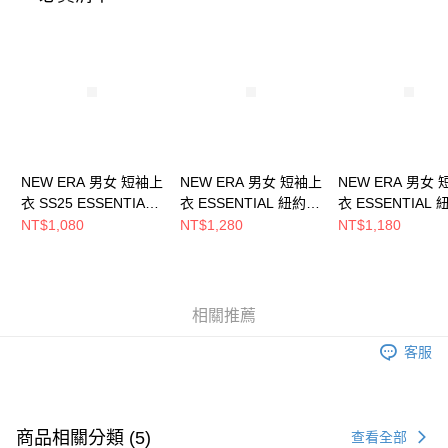
時審查核予不同之上限額度；若仍有額度不足之情形，本公司將視審查結果
請求用戶進行身份認證。
５．嚴禁一人註冊多個帳號或使用他人資訊註冊。若發現惡意使用之情形，
恩沛科技股份有限公司將有權停止該用戶之使用額度並採取法律行動。
NEW ERA 男女 短袖上
NEW ERA 男女 短袖上
NEW ERA 男女
衣 SS25 ESSENTIAL
衣 ESSENTIAL 紐約洋
衣 ESSENTIAL
紐約洋基
基 NE14364817
基 NE14364815
NT$1,080
NT$1,280
NT$1,180
NE14499032
相關推薦
客服
商品相關分類 (5)
查看全部