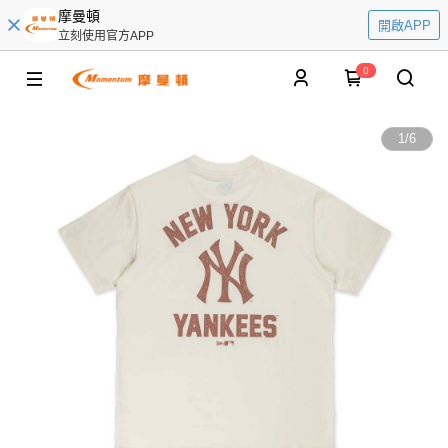
摩曼頓
開啟APP
立刻使用官方APP
0
1
/
6