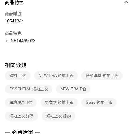
商品特色
每筆NT$100，滿NT$1,500(含以上)免運費
３．安心：先確認商品／服務後，再付款。
商品編號
宅配
【「AFTEE先享後付」結帳流程】
１．於結帳方式選擇「AFTEE先享後付」後，將跳轉至「AFTEE先享後付」
10541344
每筆NT$100，滿NT$1,500(含以上)免運費
結帳頁面，進行簡訊認證並確認金額後，即可完成結帳。
２．訂單成立數日內，您將收到繳費通知簡訊。
商品特色
付款後門市自取
３．收到繳費通知簡訊後14天內，點擊此簡訊中的連結，可透過四大超商／
NE14499033
每筆NT$100，滿NT$1,500(含以上)免運費
ATM／網路銀行／等多元方式進行付款，方視為交易完成。
※ 請注意：結帳手續完成當下不需立刻繳費，但若您需要取消訂單，請聯絡
購買商品的店家。未經商家同意取消之訂單仍視為有效，需透過AFTEE先享
後付繳納相關費用。
※ 交易是否成功請以「AFTEE先享後付 」之結帳頁面顯示為準，若有關於
相關分類
是否繳費成功／繳費後需取消欲退款等相關疑問，請聯繫「AFTEE先享後付
客戶支援中心」
https://netprotections.freshdesk.com/support/home
短袖 上衣
NEW ERA 短袖上衣
紐約洋基 短袖上衣
【注意事項】
ESSENTIAL 短袖上衣
NEW ERA T恤
１．透過由恩沛科技股份有限公司提供之「AFTEE先享後付」服務完成之交
易，需依本服務之必要範圍內提供個人資料，並將交易相關給付款項請求債
權轉讓予恩沛科技股份有限公司。
紐約洋基 T恤
男女款 短袖上衣
SS25 短袖上衣
２．關於個人資料處理事宜，請瀏覽以下網址：
https://aftee.tw/terms/#terms3
短袖上衣 洋基
短袖上衣 紐約
３．未成年的使用者請事先徵得法定代理人或監護人之同意方可使用
「AFTEE先享後付」，若未經同意申辦者引起之損失，本公司不負相關責
任。
一 必買清單 一
４．使用「AFTEE先享後付」時，將依據個別帳號之用戶狀況，依本公司即