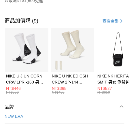
超取滿NT$1,500免運
付款方式
信用卡一次付款
商品加價購 (9)
查看全部
信用卡分期付款
3 期 0 利率 每期
NT$360
21家銀行
合作金庫商業銀行
第一商業銀行
LINE Pay
華南商業銀行
彰化商業銀行
Apple Pay
上海商業儲蓄銀行
台北富邦商業銀行
國泰世華商業銀行
兆豐國際商業銀行
悠遊付
臺灣中小企業銀行
台中商業銀行
NIKE U J UNICORN
NIKE U NK ED CSH
NIKE NK HERIT
匯豐（台灣）商業銀行
華泰商業銀行
CRW 1PR -160 男女
CREW 2P-144
SMIT 男女 側背
全盈+PAY
聯邦商業銀行
遠東國際商業銀行
中統襪 FZ3393100
EMBRDY 男女 短統襪
BA5871010
NT$446
NT$365
NT$527
元大商業銀行
永豐商業銀行
NT$550
NT$450
NT$650
AFTEE先享後付
FZ3073133
玉山商業銀行
星展（台灣）商業銀行
相關說明
台新國際商業銀行
中國信託商業銀行
品牌
【關於「AFTEE先享後付」】
台灣樂天信用卡公司
AFTEE先享後付是「在收到商品之後才付款」的支付方式。 讓您購物簡單
運送方式
NEW ERA
便利好安心！
１．簡單：不需註冊會員、不需綁卡、不需儲值。
7-11取貨(快速到店)
２．便利：只要手機號碼，簡訊認證，即可結帳。