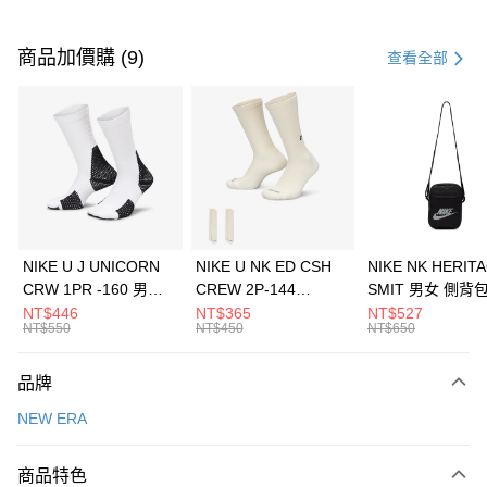
付款方式
信用卡一次付款
商品加價購 (9)
查看全部
信用卡分期付款
3 期 0 利率 每期
NT$626
21家銀行
合作金庫商業銀行
第一商業銀行
LINE Pay
華南商業銀行
彰化商業銀行
Apple Pay
上海商業儲蓄銀行
台北富邦商業銀行
國泰世華商業銀行
兆豐國際商業銀行
悠遊付
臺灣中小企業銀行
台中商業銀行
NIKE U J UNICORN
NIKE U NK ED CSH
NIKE NK HERIT
匯豐（台灣）商業銀行
華泰商業銀行
CRW 1PR -160 男女
CREW 2P-144
SMIT 男女 側背
全盈+PAY
聯邦商業銀行
遠東國際商業銀行
中統襪 FZ3393100
EMBRDY 男女 短統襪
BA5871010
NT$446
NT$365
NT$527
元大商業銀行
永豐商業銀行
NT$550
NT$450
NT$650
AFTEE先享後付
FZ3073133
玉山商業銀行
星展（台灣）商業銀行
相關說明
台新國際商業銀行
中國信託商業銀行
品牌
【關於「AFTEE先享後付」】
台灣樂天信用卡公司
AFTEE先享後付是「在收到商品之後才付款」的支付方式。 讓您購物簡單
運送方式
NEW ERA
便利好安心！
１．簡單：不需註冊會員、不需綁卡、不需儲值。
7-11取貨(快速到店)
２．便利：只要手機號碼，簡訊認證，即可結帳。
商品特色
每筆NT$100，滿NT$1,500(含以上)免運費
３．安心：先確認商品／服務後，再付款。