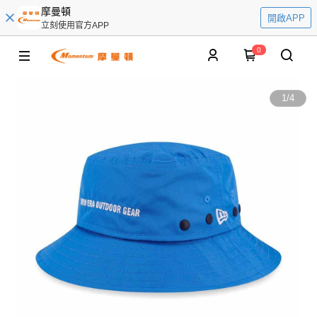
摩曼頓
開啟APP
立刻使用官方APP
0
1
/
4