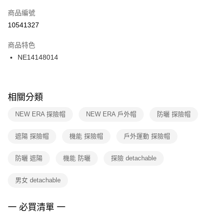
商品編號
宅配
【「AFTEE先享後付」結帳流程】
１．於結帳方式選擇「AFTEE先享後付」後，將跳轉至「AFTEE先享後付」
10541327
每筆NT$100，滿NT$1,500(含以上)免運費
結帳頁面，進行簡訊認證並確認金額後，即可完成結帳。
２．訂單成立數日內，您將收到繳費通知簡訊。
商品特色
付款後門市自取
３．收到繳費通知簡訊後14天內，點擊此簡訊中的連結，可透過四大超商／
NE14148014
每筆NT$100，滿NT$1,500(含以上)免運費
ATM／網路銀行／等多元方式進行付款，方視為交易完成。
※ 請注意：結帳手續完成當下不需立刻繳費，但若您需要取消訂單，請聯絡
購買商品的店家。未經商家同意取消之訂單仍視為有效，需透過AFTEE先享
後付繳納相關費用。
※ 交易是否成功請以「AFTEE先享後付 」之結帳頁面顯示為準，若有關於
相關分類
是否繳費成功／繳費後需取消欲退款等相關疑問，請聯繫「AFTEE先享後付
客戶支援中心」
https://netprotections.freshdesk.com/support/home
NEW ERA 探險帽
NEW ERA 戶外帽
防曬 探險帽
【注意事項】
遮陽 探險帽
機能 探險帽
戶外運動 探險帽
１．透過由恩沛科技股份有限公司提供之「AFTEE先享後付」服務完成之交
易，需依本服務之必要範圍內提供個人資料，並將交易相關給付款項請求債
權轉讓予恩沛科技股份有限公司。
防曬 遮陽
機能 防曬
探險 detachable
２．關於個人資料處理事宜，請瀏覽以下網址：
https://aftee.tw/terms/#terms3
男女 detachable
３．未成年的使用者請事先徵得法定代理人或監護人之同意方可使用
「AFTEE先享後付」，若未經同意申辦者引起之損失，本公司不負相關責
任。
一 必買清單 一
４．使用「AFTEE先享後付」時，將依據個別帳號之用戶狀況，依本公司即
時審查核予不同之上限額度；若仍有額度不足之情形，本公司將視審查結果