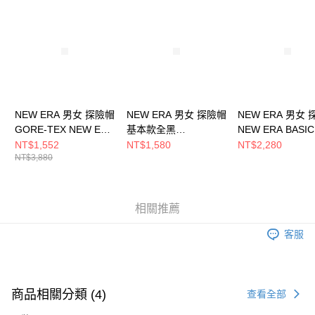
請求用戶進行身份認證。
５．嚴禁一人註冊多個帳號或使用他人資訊註冊。若發現惡意使用之情形，
恩沛科技股份有限公司將有權停止該用戶之使用額度並採取法律行動。
NEW ERA 男女 探險帽
NEW ERA 男女 探險帽
NEW ERA 男女
GORE-TEX NEW ERA
基本款全黑
NEW ERA BASIC
NE13956956
NE13090091
FW25 NEW ER
NT$1,552
NT$1,580
NT$2,280
NT$3,880
NE14700446
相關推薦
客服
商品相關分類 (4)
查看全部