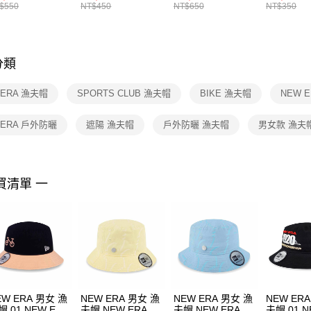
襪 FZ3393100
女 短統襪
BA5871010
襪 DH405
$550
NT$450
NT$650
NT$350
先享後付
FZ3073133
※ 交易是
是否繳費成
付客戶支
分類
【注意事
１．透過由
 ERA 漁夫帽
SPORTS CLUB 漁夫帽
BIKE 漁夫帽
NEW 
交易，需
求債權轉
２．關於
 ERA 戶外防曬
遮陽 漁夫帽
戶外防曬 漁夫帽
男女款 漁夫
https://aft
３．未成
「AFTE
任。
買清單 一
４．使用「
即時審查
結果請求
５．嚴禁
形，恩沛
動。
EW ERA 男女 漁
NEW ERA 男女 漁
NEW ERA 男女 漁
NEW ER
帽 01 NEW ERA
夫帽 NEW ERA X
夫帽 NEW ERA X
夫帽 01 N