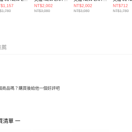
PORTS CLUB-
SPORT B
SPORT B
RACING 
$1,157
NT$2,002
NT$2,002
NT$712
KE NEW ERA
NE14323546
NE14323547
ERA NE1
$1,780
NT$3,080
NT$3,080
NT$1,780
14148002
推薦
個商品嗎？購買後給他一個好評吧
買清單 一