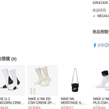
LINE Pay
10541325
華南商
Apple Pay
上海商
商品特色
國泰世
NE141
悠遊付
臺灣中
匯豐（
全盈+PAY
聯邦商
商品相關分
元大商
AFTEE先
玉山商
品牌
NE
相關說明
分享
台新國
【關於「A
運動配件
台灣樂
AFTEE
便利好安
運動類型
運送方式
價購 (9)
１．簡單
２．便利
促銷活動
7-11取貨
３．安心
每筆NT$1
【「AFT
宅配
１．於結帳
付」結帳
每筆NT$1
２．訂單
３．收到繳
付款後門
KE U J
NIKE U NK ED
NIKE NK
NIKE U N
／ATM／
NICORN CRW
CSH CREW 2P-
HERITAGE S
PLS CSH 
每筆NT$1
※ 請注意
R -160 男女 中
144 EMBRDY 男
SMIT 男女 側背包
144 DBL
$446
NT$365
NT$527
NT$284
絡購買商品