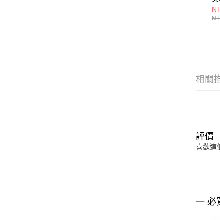
S
NT
BI
NT
NE
相關
評價
喜歡這
一 必