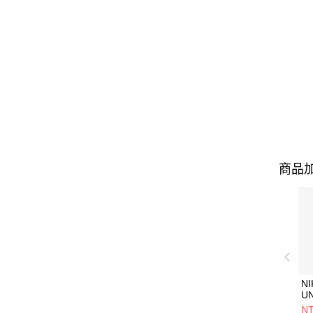
商品加
NI
U
1P
NT