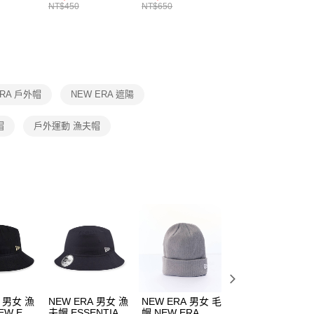
8104
男女 短統襪
長統襪
踝襪 SX7677010
NT$450
NT$650
NT$450
繳納相關費用。
DX5089103
DA2123010
否成功請以「AFTEE先享後付 」之結帳頁面顯示為準，若有關於
功／繳費後需取消欲退款等相關疑問，請聯繫「AFTEE先享後
援中心」
https://netprotections.freshdesk.com/support/home
項】
恩沛科技股份有限公司提供之「AFTEE先享後付」服務完成之
ERA 戶外帽
NEW ERA 遮陽
依本服務之必要範圍內提供個人資料，並將交易相關給付款項請
讓予恩沛科技股份有限公司。
個人資料處理事宜，請瀏覽以下網址：
帽
戶外運動 漁夫帽
ee.tw/terms/#terms3
年的使用者請事先徵得法定代理人或監護人之同意方可使用
E先享後付」，若未經同意申辦者引起之損失，本公司不負相關責
AFTEE先享後付」時，將依據個別帳號之用戶狀況，依本公司
核予不同之上限額度；若仍有額度不足之情形，本公司將視審查
用戶進行身份認證。
一人註冊多個帳號或使用他人資訊註冊。若發現惡意使用之情
科技股份有限公司將有權停止該用戶之使用額度並採取法律行
A 男女 漁
NEW ERA 男女 漁
NEW ERA 男女 毛
NEW ERA 男女 
EW ERA
夫帽 ESSENTIAL
帽 NEW ERA
帽 NEW ERA