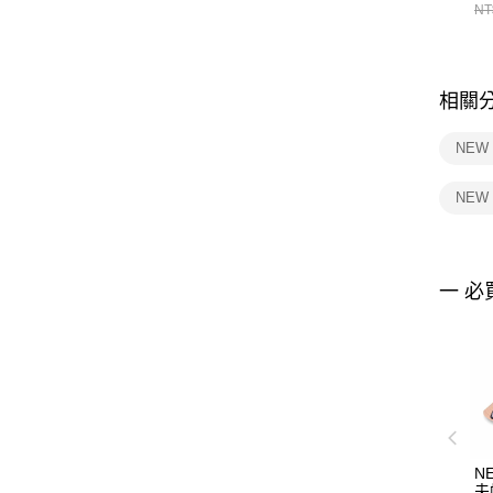
統
NT
相關
NEW
NEW
一 必
N
夫