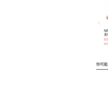
N
夫
S
NT
BI
NT
NE
你可能