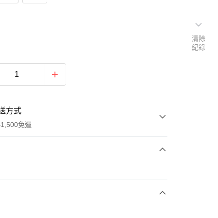
清除
紀錄
送方式
1,500免運
次付款
期付款
0 利率 每期
NT$593
21家銀行
庫商業銀行
第一商業銀行