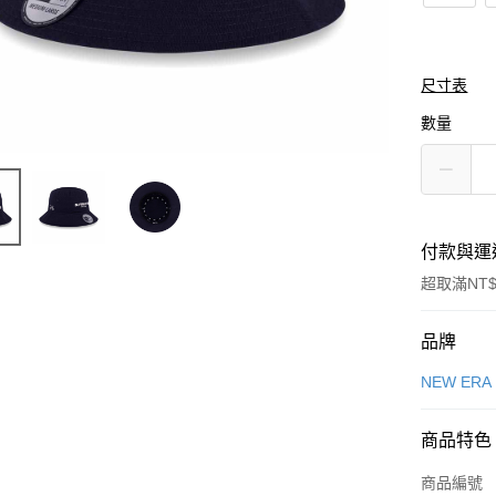
尺寸表
數量
付款與運
超取滿NT$
付款方式
品牌
信用卡一
NEW ERA
信用卡分
商品特色
3 期 
商品編號
合作金