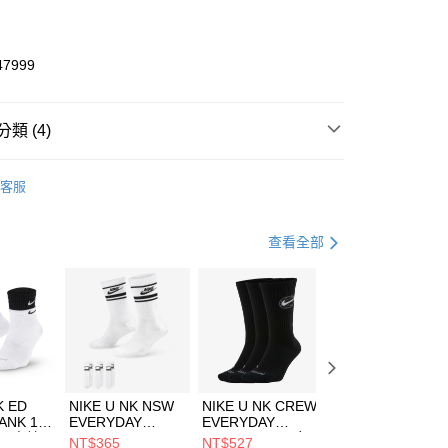
業銀行
彰化商業銀行
業儲蓄銀行
台北富邦商業銀行
華商業銀行
兆豐國際商業銀行
47999
小企業銀行
台中商業銀行
台灣）商業銀行
華泰商業銀行
業銀行
遠東國際商業銀行
類 (4)
業銀行
永豐商業銀行
享後付
業銀行
星展（台灣）商業銀行
W ERA
客服
際商業銀行
中國信託商業銀行
FTEE先享後付」】
帽款
戶外帽
天信用卡公司
先享後付是「在收到商品之後才付款」的支付方式。 讓您購物簡單
心！
登山健行
配件
查看全部
：不需註冊會員、不需綁卡、不需儲值。
：只要手機號碼，簡訊認證，即可結帳。
夏日休閒帽款｜最低5折
(快速到店)
：先確認商品／服務後，再付款。
00，滿NT$1,500(含以上)免運費
EE先享後付」結帳流程】
方式選擇「AFTEE先享後付」後，將跳轉至「AFTEE先享後
頁面，進行簡訊認證並確認金額後，即可完成結帳。
00，滿NT$1,500(含以上)免運費
成立數日內，您將收到繳費通知簡訊。
費通知簡訊後14天內，點擊此簡訊中的連結，可透過四大超商
市自取
K ED
NIKE U NK NSW
NIKE U NK CREW
NIKE U NK
網路銀行／等多元方式進行付款，方視為交易完成。
ANK 1P
EVERYDAY
EVERYDAY
EVERYDAY LTW
00，滿NT$1,500(含以上)免運費
：結帳手續完成當下不需立刻繳費，但若您需要取消訂單，請聯
 男 中統
ESSENTIAL CR
BBALL 3PR 男女
ANKLE 3PR 男女
NT$365
NT$527
NT$365
的店家。未經商家同意取消之訂單仍視為有效，需透過AFTEE