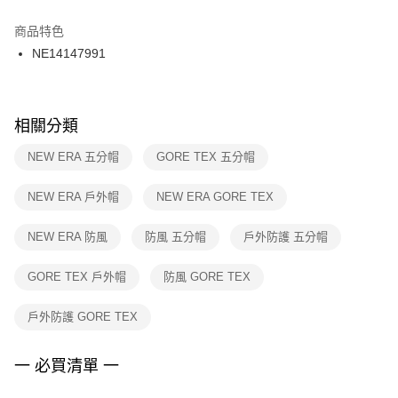
結帳頁面，進行簡訊認證並確認金額後，即可完成結帳。
２．訂單成立數日內，您將收到繳費通知簡訊。
商品特色
付款後門市自取
３．收到繳費通知簡訊後14天內，點擊此簡訊中的連結，可透過四大超商／
NE14147991
每筆NT$100，滿NT$1,500(含以上)免運費
ATM／網路銀行／等多元方式進行付款，方視為交易完成。
※ 請注意：結帳手續完成當下不需立刻繳費，但若您需要取消訂單，請聯絡
購買商品的店家。未經商家同意取消之訂單仍視為有效，需透過AFTEE先享
後付繳納相關費用。
※ 交易是否成功請以「AFTEE先享後付 」之結帳頁面顯示為準，若有關於
相關分類
是否繳費成功／繳費後需取消欲退款等相關疑問，請聯繫「AFTEE先享後付
客戶支援中心」
https://netprotections.freshdesk.com/support/home
NEW ERA 五分帽
GORE TEX 五分帽
【注意事項】
NEW ERA 戶外帽
NEW ERA GORE TEX
１．透過由恩沛科技股份有限公司提供之「AFTEE先享後付」服務完成之交
易，需依本服務之必要範圍內提供個人資料，並將交易相關給付款項請求債
權轉讓予恩沛科技股份有限公司。
NEW ERA 防風
防風 五分帽
戶外防護 五分帽
２．關於個人資料處理事宜，請瀏覽以下網址：
https://aftee.tw/terms/#terms3
GORE TEX 戶外帽
防風 GORE TEX
３．未成年的使用者請事先徵得法定代理人或監護人之同意方可使用
「AFTEE先享後付」，若未經同意申辦者引起之損失，本公司不負相關責
任。
戶外防護 GORE TEX
４．使用「AFTEE先享後付」時，將依據個別帳號之用戶狀況，依本公司即
時審查核予不同之上限額度；若仍有額度不足之情形，本公司將視審查結果
請求用戶進行身份認證。
一 必買清單 一
５．嚴禁一人註冊多個帳號或使用他人資訊註冊。若發現惡意使用之情形，
恩沛科技股份有限公司將有權停止該用戶之使用額度並採取法律行動。