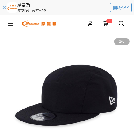
摩曼頓
開啟APP
立刻使用官方APP
0
1
/
6