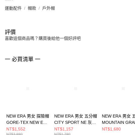
運動配件
帽款
戶外帽
評價
喜歡這個商品嗎？購買後給他一個好評吧
一 必買清單 一
NEW ERA 男女 探險帽
NEW ERA 男女 五分帽
NEW ERA 男女
GORE-TEX NEW ERA
CITY SPORT NE 灰
MOUNTAIN GRA
NE13956956
NE14499858
FW25 NEW ER
NT$1,552
NT$1,157
NT$1,680
NT$3,880
NT$1,780
NE14700910