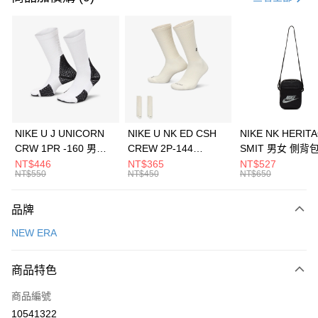
信用卡分期付款
3 期 0 利率 每期
NT$893
21家銀行
合作金庫商業銀行
第一商業銀行
LINE Pay
華南商業銀行
彰化商業銀行
Apple Pay
上海商業儲蓄銀行
台北富邦商業銀行
國泰世華商業銀行
兆豐國際商業銀行
悠遊付
臺灣中小企業銀行
台中商業銀行
NIKE U J UNICORN
NIKE U NK ED CSH
NIKE NK HERIT
匯豐（台灣）商業銀行
華泰商業銀行
CRW 1PR -160 男女
CREW 2P-144
SMIT 男女 側背
全盈+PAY
聯邦商業銀行
遠東國際商業銀行
中統襪 FZ3393100
EMBRDY 男女 短統襪
BA5871010
NT$446
NT$365
NT$527
元大商業銀行
永豐商業銀行
NT$550
NT$450
NT$650
AFTEE先享後付
FZ3073133
玉山商業銀行
星展（台灣）商業銀行
相關說明
台新國際商業銀行
中國信託商業銀行
品牌
【關於「AFTEE先享後付」】
台灣樂天信用卡公司
AFTEE先享後付是「在收到商品之後才付款」的支付方式。 讓您購物簡單
運送方式
NEW ERA
便利好安心！
１．簡單：不需註冊會員、不需綁卡、不需儲值。
7-11取貨(快速到店)
２．便利：只要手機號碼，簡訊認證，即可結帳。
商品特色
每筆NT$100，滿NT$1,500(含以上)免運費
３．安心：先確認商品／服務後，再付款。
商品編號
宅配
【「AFTEE先享後付」結帳流程】
１．於結帳方式選擇「AFTEE先享後付」後，將跳轉至「AFTEE先享後付」
10541322
每筆NT$100，滿NT$1,500(含以上)免運費