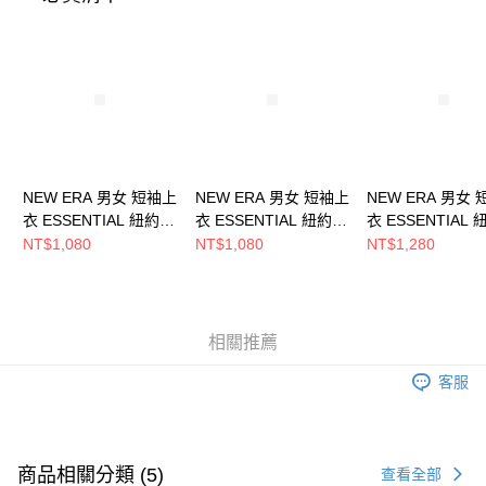
時審查核予不同之上限額度；若仍有額度不足之情形，本公司將視審查結果
請求用戶進行身份認證。
５．嚴禁一人註冊多個帳號或使用他人資訊註冊。若發現惡意使用之情形，
恩沛科技股份有限公司將有權停止該用戶之使用額度並採取法律行動。
NEW ERA 男女 短袖上
NEW ERA 男女 短袖上
NEW ERA 男女
衣 ESSENTIAL 紐約洋
衣 ESSENTIAL 紐約洋
衣 ESSENTIAL
基 NE12849116
基 NE12849115
基 NE14364817
NT$1,080
NT$1,080
NT$1,280
相關推薦
客服
商品相關分類 (5)
查看全部