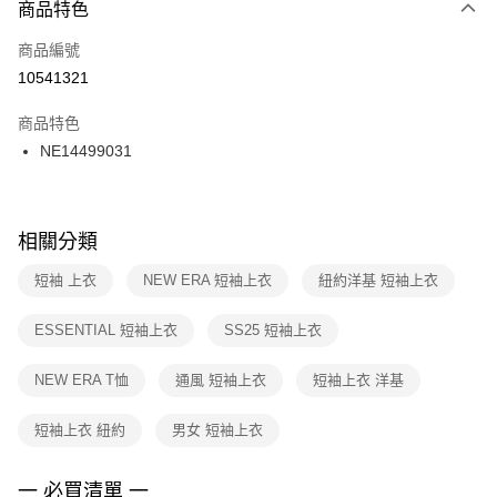
商品特色
每筆NT$100，滿NT$1,500(含以上)免運費
３．安心：先確認商品／服務後，再付款。
商品編號
宅配
【「AFTEE先享後付」結帳流程】
１．於結帳方式選擇「AFTEE先享後付」後，將跳轉至「AFTEE先享後付」
10541321
每筆NT$100，滿NT$1,500(含以上)免運費
結帳頁面，進行簡訊認證並確認金額後，即可完成結帳。
２．訂單成立數日內，您將收到繳費通知簡訊。
商品特色
付款後門市自取
３．收到繳費通知簡訊後14天內，點擊此簡訊中的連結，可透過四大超商／
NE14499031
每筆NT$100，滿NT$1,500(含以上)免運費
ATM／網路銀行／等多元方式進行付款，方視為交易完成。
※ 請注意：結帳手續完成當下不需立刻繳費，但若您需要取消訂單，請聯絡
購買商品的店家。未經商家同意取消之訂單仍視為有效，需透過AFTEE先享
後付繳納相關費用。
※ 交易是否成功請以「AFTEE先享後付 」之結帳頁面顯示為準，若有關於
相關分類
是否繳費成功／繳費後需取消欲退款等相關疑問，請聯繫「AFTEE先享後付
客戶支援中心」
https://netprotections.freshdesk.com/support/home
短袖 上衣
NEW ERA 短袖上衣
紐約洋基 短袖上衣
【注意事項】
ESSENTIAL 短袖上衣
SS25 短袖上衣
１．透過由恩沛科技股份有限公司提供之「AFTEE先享後付」服務完成之交
易，需依本服務之必要範圍內提供個人資料，並將交易相關給付款項請求債
權轉讓予恩沛科技股份有限公司。
NEW ERA T恤
通風 短袖上衣
短袖上衣 洋基
２．關於個人資料處理事宜，請瀏覽以下網址：
https://aftee.tw/terms/#terms3
短袖上衣 紐約
男女 短袖上衣
３．未成年的使用者請事先徵得法定代理人或監護人之同意方可使用
「AFTEE先享後付」，若未經同意申辦者引起之損失，本公司不負相關責
任。
一 必買清單 一
４．使用「AFTEE先享後付」時，將依據個別帳號之用戶狀況，依本公司即