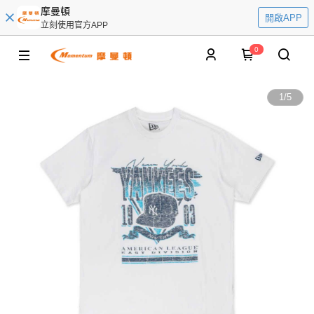
摩曼頓
開啟APP
立刻使用官方APP
0
1
/
5