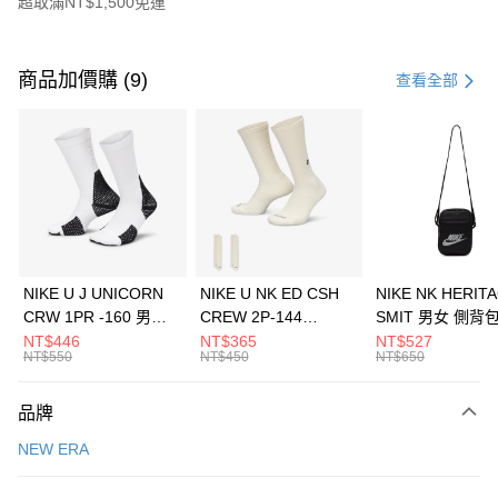
超取滿NT$1,500免運
付款方式
信用卡一次付款
商品加價購 (9)
查看全部
信用卡分期付款
3 期 0 利率 每期
NT$360
21家銀行
合作金庫商業銀行
第一商業銀行
LINE Pay
華南商業銀行
彰化商業銀行
Apple Pay
上海商業儲蓄銀行
台北富邦商業銀行
國泰世華商業銀行
兆豐國際商業銀行
悠遊付
臺灣中小企業銀行
台中商業銀行
NIKE U J UNICORN
NIKE U NK ED CSH
NIKE NK HERIT
匯豐（台灣）商業銀行
華泰商業銀行
CRW 1PR -160 男女
CREW 2P-144
SMIT 男女 側背
全盈+PAY
聯邦商業銀行
遠東國際商業銀行
中統襪 FZ3393100
EMBRDY 男女 短統襪
BA5871010
NT$446
NT$365
NT$527
元大商業銀行
永豐商業銀行
NT$550
NT$450
NT$650
AFTEE先享後付
FZ3073133
玉山商業銀行
星展（台灣）商業銀行
相關說明
台新國際商業銀行
中國信託商業銀行
品牌
【關於「AFTEE先享後付」】
台灣樂天信用卡公司
AFTEE先享後付是「在收到商品之後才付款」的支付方式。 讓您購物簡單
運送方式
NEW ERA
便利好安心！
１．簡單：不需註冊會員、不需綁卡、不需儲值。
7-11取貨(快速到店)
２．便利：只要手機號碼，簡訊認證，即可結帳。