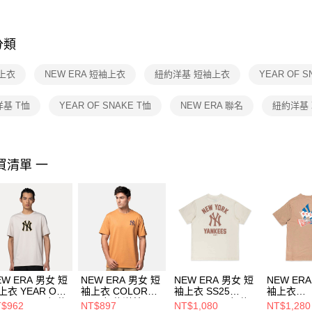
※ 交易是
是否繳費成
付客戶支
分類
【注意事
１．透過由
上衣
NEW ERA 短袖上衣
紐約洋基 短袖上衣
YEAR OF 
交易，需
求債權轉
２．關於
基 T恤
YEAR OF SNAKE T恤
NEW ERA 聯名
紐約洋基
https://aft
３．未成
「AFTE
任。
買清單 一
４．使用「
即時審查
結果請求
５．嚴禁
形，恩沛
動。
EW ERA 男女 短
NEW ERA 男女 短
NEW ERA 男女 短
NEW ER
上衣 YEAR OF
袖上衣 COLOR
袖上衣 SS25
袖上衣
HE HORSE 紐約
ERA 紐約洋基
ESSENTIAL 紐約
ESSENTI
$962
NT$897
NT$1,080
NT$1,280