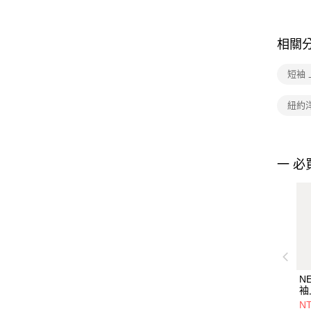
相關
短袖 
紐約洋
一 必
N
袖
T
NT