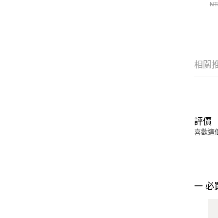
洋
NT
NE
相關
評價
喜歡這
一 必