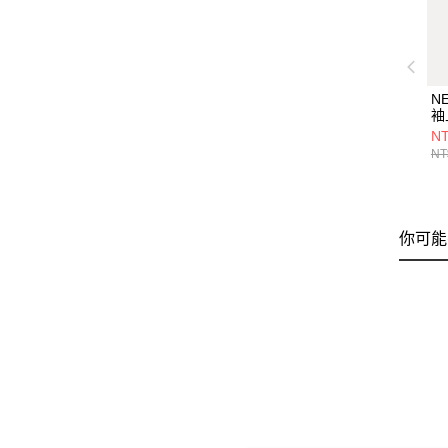
N
袖
T
NT
洋
NT
NE
你可能