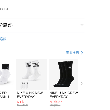
業儲蓄銀行
台北富邦商業銀行
華商業銀行
兆豐國際商業銀行
98981
小企業銀行
台中商業銀行
台灣）商業銀行
華泰商業銀行
業銀行
遠東國際商業銀行
類 (5)
業銀行
永豐商業銀行
享後付
業銀行
星展（台灣）商業銀行
W ERA
客服
際商業銀行
中國信託商業銀行
FTEE先享後付」】
上衣
短袖上衣
天信用卡公司
先享後付是「在收到商品之後才付款」的支付方式。 讓您購物簡單
心！
年
上衣
短袖上衣
查看全部
：不需註冊會員、不需綁卡、不需儲值。
：只要手機號碼，簡訊認證，即可結帳。
休閒戶外
服飾
(快速到店)
：先確認商品／服務後，再付款。
00，滿NT$1,500(含以上)免運費
清爽穿搭｜短袖上衣4折起
EE先享後付」結帳流程】
方式選擇「AFTEE先享後付」後，將跳轉至「AFTEE先享後
頁面，進行簡訊認證並確認金額後，即可完成結帳。
00，滿NT$1,500(含以上)免運費
成立數日內，您將收到繳費通知簡訊。
費通知簡訊後14天內，點擊此簡訊中的連結，可透過四大超商
市自取
K ED
NIKE U NK NSW
NIKE U NK CREW
NIKE U NK
網路銀行／等多元方式進行付款，方視為交易完成。
ANK 1P
EVERYDAY
EVERYDAY
EVERYDAY LTW
00，滿NT$1,500(含以上)免運費
：結帳手續完成當下不需立刻繳費，但若您需要取消訂單，請聯
 男 中統
ESSENTIAL CR
BBALL 3PR 男女
ANKLE 3PR 男女
NT$365
NT$527
NT$365
的店家。未經商家同意取消之訂單仍視為有效，需透過AFTEE
8104
男女 短統襪
長統襪
踝襪 SX7677010
NT$450
NT$650
NT$450
繳納相關費用。
DX5089103
DA2123010