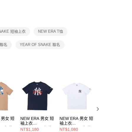
否成功請以「AFTEE先享後付 」之結帳頁面顯示為準，若有關於
功／繳費後需取消欲退款等相關疑問，請聯繫「AFTEE先享後
援中心」
https://netprotections.freshdesk.com/support/home
項】
恩沛科技股份有限公司提供之「AFTEE先享後付」服務完成之
SNAKE 短袖上衣
NEW ERA T恤
依本服務之必要範圍內提供個人資料，並將交易相關給付款項請
讓予恩沛科技股份有限公司。
個人資料處理事宜，請瀏覽以下網址：
 聯名
YEAR OF SNAKE 聯名
ee.tw/terms/#terms3
年的使用者請事先徵得法定代理人或監護人之同意方可使用
E先享後付」，若未經同意申辦者引起之損失，本公司不負相關責
AFTEE先享後付」時，將依據個別帳號之用戶狀況，依本公司
核予不同之上限額度；若仍有額度不足之情形，本公司將視審查
用戶進行身份認證。
一人註冊多個帳號或使用他人資訊註冊。若發現惡意使用之情
科技股份有限公司將有權停止該用戶之使用額度並採取法律行
A 男女 短
NEW ERA 男女 短
NEW ERA 男女 短
NEW ERA 男女 
袖上衣
袖上衣
袖上衣
AL 紐約
ESSENTIAL 紐約
ESSENTIAL 紐約
ESSENTIAL 紐約
NT$1,180
NT$1,080
NT$1,080