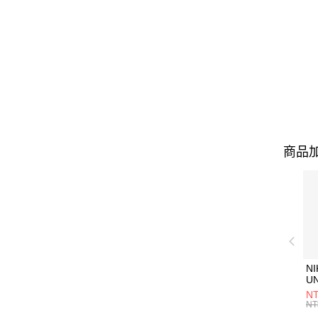
商品加
NI
U
1P
NT
統
NT