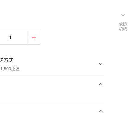
清除
紀錄
送方式
1,500免運
次付款
期付款
0 利率 每期
NT$460
21家銀行
庫商業銀行
第一商業銀行
業銀行
彰化商業銀行