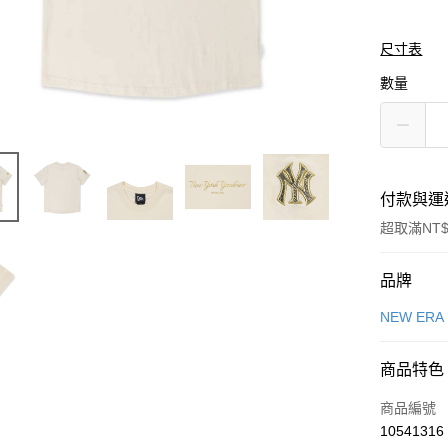
尺寸表
數量
付款與運
超取滿NT$
付款方式
品牌
信用卡一
NEW ERA
信用卡分
商品特色
3 期 
商品編號
合作金
LINE Pay
10541316
華南商