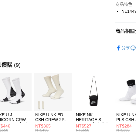
Apple Pay
上海商
商品特色
國泰世
NE144
悠遊付
臺灣中
匯豐（
全盈+PAY
聯邦商
商品相關分
元大商
AFTEE先
玉山商
品牌
NE
相關說明
分享
台新國
【關於「A
男性商品
台灣樂
AFTEE
便利好安
兒童/青少
運送方式
價購 (9)
１．簡單
２．便利
運動類型
7-11取貨
３．安心
每筆NT$1
促銷活動
【「AFT
宅配
１．於結帳
付」結帳
每筆NT$1
２．訂單
３．收到繳
付款後門
KE U J
NIKE U NK ED
NIKE NK
NIKE U N
／ATM／
NICORN CRW
CSH CREW 2P-
HERITAGE S
PLS CSH 
每筆NT$1
※ 請注意
R -160 男女 中
144 EMBRDY 男
SMIT 男女 側背包
144 DBL
$446
NT$365
NT$527
NT$284
絡購買商品
襪 FZ3393100
女 短統襪
BA5871010
襪 DH405
$550
NT$450
NT$650
NT$350
先享後付
FZ3073133