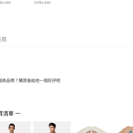
基 石灰
NE14499041
洋基 NE14499033
洋基 NE14
$1,480
NT$1,380
14701154
推薦
個商品嗎？購買後給他一個好評吧
買清單 一