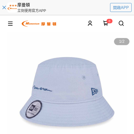
摩曼頓
開啟APP
立刻使用官方APP
0
1
/
2