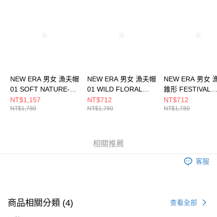
請求用戶進行身份認證。
５．嚴禁一人註冊多個帳號或使用他人資訊註冊。若發現惡意使用之情形，
恩沛科技股份有限公司將有權停止該用戶之使用額度並採取法律行動。
NEW ERA 男女 漁夫帽
NEW ERA 男女 漁夫帽
NEW ERA 男女
01 SOFT NATURE-
01 WILD FLORAL
錐形 FESTIVAL
LINEN NEW ERA
NEW ERA
FLORAL NEW E
NT$1,157
NT$712
NT$712
NT$1,780
NT$1,780
NT$1,780
NE14147993
NE13956945
NE13956929
相關推薦
客服
商品相關分類 (4)
查看全部