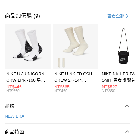
付款方式
信用卡一次付款
商品加價購 (9)
查看全部
信用卡分期付款
3 期 0 利率 每期
NT$593
21家銀行
合作金庫商業銀行
第一商業銀行
LINE Pay
華南商業銀行
彰化商業銀行
Apple Pay
上海商業儲蓄銀行
台北富邦商業銀行
國泰世華商業銀行
兆豐國際商業銀行
悠遊付
臺灣中小企業銀行
台中商業銀行
NIKE U J UNICORN
NIKE U NK ED CSH
NIKE NK HERIT
匯豐（台灣）商業銀行
華泰商業銀行
CRW 1PR -160 男女
CREW 2P-144
SMIT 男女 側背
全盈+PAY
聯邦商業銀行
遠東國際商業銀行
中統襪 FZ3393100
EMBRDY 男女 短統襪
BA5871010
NT$446
NT$365
NT$527
元大商業銀行
永豐商業銀行
NT$550
NT$450
NT$650
AFTEE先享後付
FZ3073133
玉山商業銀行
星展（台灣）商業銀行
相關說明
台新國際商業銀行
中國信託商業銀行
品牌
【關於「AFTEE先享後付」】
台灣樂天信用卡公司
AFTEE先享後付是「在收到商品之後才付款」的支付方式。 讓您購物簡單
運送方式
NEW ERA
便利好安心！
１．簡單：不需註冊會員、不需綁卡、不需儲值。
7-11取貨(快速到店)
２．便利：只要手機號碼，簡訊認證，即可結帳。
商品特色
每筆NT$100，滿NT$1,500(含以上)免運費
３．安心：先確認商品／服務後，再付款。