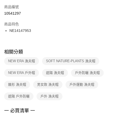
商品編號
宅配
【「AFTEE先享後付」結帳流程】
１．於結帳方式選擇「AFTEE先享後付」後，將跳轉至「AFTEE先享後付」
10541297
每筆NT$100，滿NT$1,500(含以上)免運費
結帳頁面，進行簡訊認證並確認金額後，即可完成結帳。
２．訂單成立數日內，您將收到繳費通知簡訊。
商品特色
付款後門市自取
３．收到繳費通知簡訊後14天內，點擊此簡訊中的連結，可透過四大超商／
NE14147953
每筆NT$100，滿NT$1,500(含以上)免運費
ATM／網路銀行／等多元方式進行付款，方視為交易完成。
※ 請注意：結帳手續完成當下不需立刻繳費，但若您需要取消訂單，請聯絡
購買商品的店家。未經商家同意取消之訂單仍視為有效，需透過AFTEE先享
後付繳納相關費用。
※ 交易是否成功請以「AFTEE先享後付 」之結帳頁面顯示為準，若有關於
相關分類
是否繳費成功／繳費後需取消欲退款等相關疑問，請聯繫「AFTEE先享後付
客戶支援中心」
https://netprotections.freshdesk.com/support/home
NEW ERA 漁夫帽
SOFT NATURE-PLANTS 漁夫帽
【注意事項】
NEW ERA 戶外帽
遮陽 漁夫帽
戶外防曬 漁夫帽
１．透過由恩沛科技股份有限公司提供之「AFTEE先享後付」服務完成之交
易，需依本服務之必要範圍內提供個人資料，並將交易相關給付款項請求債
權轉讓予恩沛科技股份有限公司。
錐形 漁夫帽
男女款 漁夫帽
戶外運動 漁夫帽
２．關於個人資料處理事宜，請瀏覽以下網址：
https://aftee.tw/terms/#terms3
遮陽 戶外防曬
戶外 漁夫帽
３．未成年的使用者請事先徵得法定代理人或監護人之同意方可使用
「AFTEE先享後付」，若未經同意申辦者引起之損失，本公司不負相關責
任。
一 必買清單 一
４．使用「AFTEE先享後付」時，將依據個別帳號之用戶狀況，依本公司即
時審查核予不同之上限額度；若仍有額度不足之情形，本公司將視審查結果