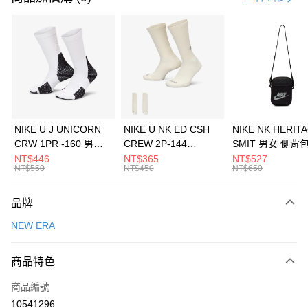
信用卡分期付款
3 期 0 利率 每期
NT$393
21家銀行
合作金庫商業銀行
第一商業銀行
LINE Pay
華南商業銀行
彰化商業銀行
Apple Pay
上海商業儲蓄銀行
台北富邦商業銀行
國泰世華商業銀行
兆豐國際商業銀行
悠遊付
臺灣中小企業銀行
台中商業銀行
NIKE U J UNICORN
NIKE U NK ED CSH
NIKE NK HERIT
匯豐（台灣）商業銀行
華泰商業銀行
CRW 1PR -160 男女
CREW 2P-144
SMIT 男女 側背
全盈+PAY
聯邦商業銀行
遠東國際商業銀行
中統襪 FZ3393100
EMBRDY 男女 短統襪
BA5871010
NT$446
NT$365
NT$527
元大商業銀行
永豐商業銀行
NT$550
NT$450
NT$650
AFTEE先享後付
FZ3073133
玉山商業銀行
星展（台灣）商業銀行
相關說明
台新國際商業銀行
中國信託商業銀行
品牌
【關於「AFTEE先享後付」】
台灣樂天信用卡公司
AFTEE先享後付是「在收到商品之後才付款」的支付方式。 讓您購物簡單
運送方式
NEW ERA
便利好安心！
１．簡單：不需註冊會員、不需綁卡、不需儲值。
7-11取貨(快速到店)
２．便利：只要手機號碼，簡訊認證，即可結帳。
商品特色
每筆NT$100，滿NT$1,500(含以上)免運費
３．安心：先確認商品／服務後，再付款。
商品編號
宅配
【「AFTEE先享後付」結帳流程】
１．於結帳方式選擇「AFTEE先享後付」後，將跳轉至「AFTEE先享後付」
10541296
每筆NT$100，滿NT$1,500(含以上)免運費