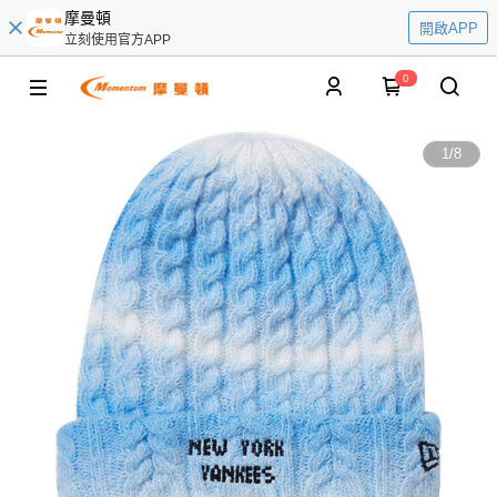
摩曼頓
開啟APP
立刻使用官方APP
0
1
/
8