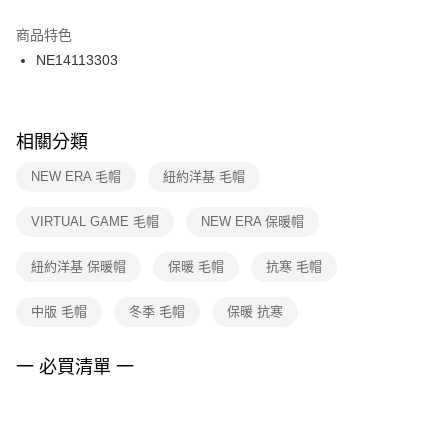
結帳頁面，進行簡訊認證並確認金額後，即可完成結帳。
２．訂單成立數日內，您將收到繳費通知簡訊。
商品特色
付款後門市自取
３．收到繳費通知簡訊後14天內，點擊此簡訊中的連結，可透過四大超商／
NE14113303
每筆NT$100，滿NT$1,500(含以上)免運費
ATM／網路銀行／等多元方式進行付款，方視為交易完成。
※ 請注意：結帳手續完成當下不需立刻繳費，但若您需要取消訂單，請聯絡
購買商品的店家。未經商家同意取消之訂單仍視為有效，需透過AFTEE先享
後付繳納相關費用。
※ 交易是否成功請以「AFTEE先享後付 」之結帳頁面顯示為準，若有關於
相關分類
是否繳費成功／繳費後需取消欲退款等相關疑問，請聯繫「AFTEE先享後付
客戶支援中心」
https://netprotections.freshdesk.com/support/home
NEW ERA 毛帽
紐約洋基 毛帽
【注意事項】
VIRTUAL GAME 毛帽
NEW ERA 保暖帽
１．透過由恩沛科技股份有限公司提供之「AFTEE先享後付」服務完成之交
易，需依本服務之必要範圍內提供個人資料，並將交易相關給付款項請求債
權轉讓予恩沛科技股份有限公司。
紐約洋基 保暖帽
保暖 毛帽
抗寒 毛帽
２．關於個人資料處理事宜，請瀏覽以下網址：
https://aftee.tw/terms/#terms3
中版 毛帽
冬季 毛帽
保暖 抗寒
３．未成年的使用者請事先徵得法定代理人或監護人之同意方可使用
「AFTEE先享後付」，若未經同意申辦者引起之損失，本公司不負相關責
任。
一 必買清單 一
４．使用「AFTEE先享後付」時，將依據個別帳號之用戶狀況，依本公司即
時審查核予不同之上限額度；若仍有額度不足之情形，本公司將視審查結果
請求用戶進行身份認證。
５．嚴禁一人註冊多個帳號或使用他人資訊註冊。若發現惡意使用之情形，
恩沛科技股份有限公司將有權停止該用戶之使用額度並採取法律行動。