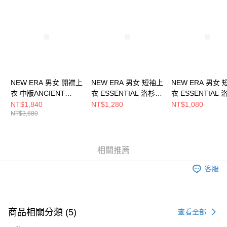
請求用戶進行身份認證。
５．嚴禁一人註冊多個帳號或使用他人資訊註冊。若發現惡意使用之情形，
恩沛科技股份有限公司將有權停止該用戶之使用額度並採取法律行動。
NEW ERA 男女 開襟上
NEW ERA 男女 短袖上
NEW ERA 男女
衣 中版ANCIENT
衣 ESSENTIAL 洛杉磯
衣 ESSENTIAL
CULTURE 匹茲堡海盜
道奇 NE14364814
道奇 NE1284911
NT$1,840
NT$1,280
NT$1,080
NT$3,680
NE14112317
相關推薦
客服
商品相關分類 (5)
查看全部