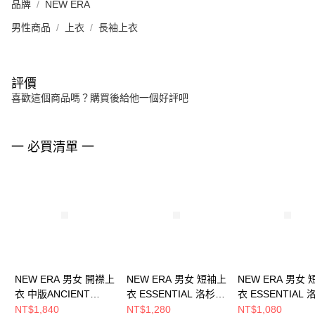
品牌
NEW ERA
男性商品
上衣
長袖上衣
評價
喜歡這個商品嗎？購買後給他一個好評吧
一 必買清單 一
NEW ERA 男女 開襟上
NEW ERA 男女 短袖上
NEW ERA 男女
衣 中版ANCIENT
衣 ESSENTIAL 洛杉磯
衣 ESSENTIAL
CULTURE 匹茲堡海盜
道奇 NE14364814
道奇 NE1284911
NT$1,840
NT$1,280
NT$1,080