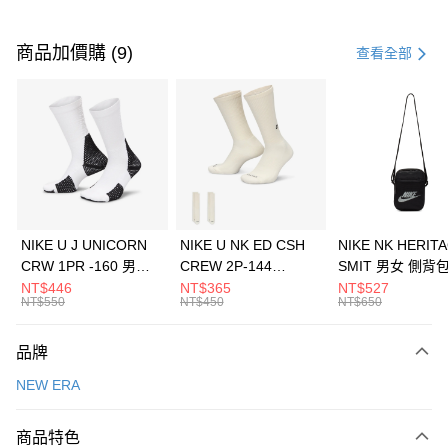
付款方式
信用卡一次付款
商品加價購 (9)
查看全部
信用卡分期付款
3 期 0 利率 每期
NT$1,226
21家銀行
合作金庫商業銀行
第一商業銀行
LINE Pay
華南商業銀行
彰化商業銀行
Apple Pay
上海商業儲蓄銀行
台北富邦商業銀行
國泰世華商業銀行
兆豐國際商業銀行
悠遊付
臺灣中小企業銀行
台中商業銀行
NIKE U J UNICORN
NIKE U NK ED CSH
NIKE NK HERIT
匯豐（台灣）商業銀行
華泰商業銀行
CRW 1PR -160 男女
CREW 2P-144
SMIT 男女 側背
全盈+PAY
聯邦商業銀行
遠東國際商業銀行
中統襪 FZ3393100
EMBRDY 男女 短統襪
BA5871010
NT$446
NT$365
NT$527
元大商業銀行
永豐商業銀行
NT$550
NT$450
NT$650
AFTEE先享後付
FZ3073133
玉山商業銀行
星展（台灣）商業銀行
相關說明
台新國際商業銀行
中國信託商業銀行
品牌
【關於「AFTEE先享後付」】
台灣樂天信用卡公司
AFTEE先享後付是「在收到商品之後才付款」的支付方式。 讓您購物簡單
運送方式
NEW ERA
便利好安心！
１．簡單：不需註冊會員、不需綁卡、不需儲值。
7-11取貨(快速到店)
２．便利：只要手機號碼，簡訊認證，即可結帳。
商品特色
每筆NT$100，滿NT$1,500(含以上)免運費
３．安心：先確認商品／服務後，再付款。