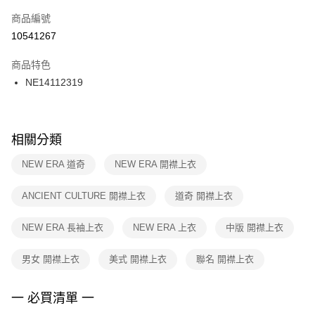
商品編號
宅配
【「AFTEE先享後付」結帳流程】
１．於結帳方式選擇「AFTEE先享後付」後，將跳轉至「AFTEE先享後付」
10541267
每筆NT$100，滿NT$1,500(含以上)免運費
結帳頁面，進行簡訊認證並確認金額後，即可完成結帳。
２．訂單成立數日內，您將收到繳費通知簡訊。
商品特色
付款後門市自取
３．收到繳費通知簡訊後14天內，點擊此簡訊中的連結，可透過四大超商／
NE14112319
每筆NT$100，滿NT$1,500(含以上)免運費
ATM／網路銀行／等多元方式進行付款，方視為交易完成。
※ 請注意：結帳手續完成當下不需立刻繳費，但若您需要取消訂單，請聯絡
購買商品的店家。未經商家同意取消之訂單仍視為有效，需透過AFTEE先享
後付繳納相關費用。
※ 交易是否成功請以「AFTEE先享後付 」之結帳頁面顯示為準，若有關於
相關分類
是否繳費成功／繳費後需取消欲退款等相關疑問，請聯繫「AFTEE先享後付
客戶支援中心」
https://netprotections.freshdesk.com/support/home
NEW ERA 道奇
NEW ERA 開襟上衣
【注意事項】
ANCIENT CULTURE 開襟上衣
道奇 開襟上衣
１．透過由恩沛科技股份有限公司提供之「AFTEE先享後付」服務完成之交
易，需依本服務之必要範圍內提供個人資料，並將交易相關給付款項請求債
權轉讓予恩沛科技股份有限公司。
NEW ERA 長袖上衣
NEW ERA 上衣
中版 開襟上衣
２．關於個人資料處理事宜，請瀏覽以下網址：
https://aftee.tw/terms/#terms3
男女 開襟上衣
美式 開襟上衣
聯名 開襟上衣
３．未成年的使用者請事先徵得法定代理人或監護人之同意方可使用
「AFTEE先享後付」，若未經同意申辦者引起之損失，本公司不負相關責
任。
一 必買清單 一
４．使用「AFTEE先享後付」時，將依據個別帳號之用戶狀況，依本公司即
時審查核予不同之上限額度；若仍有額度不足之情形，本公司將視審查結果