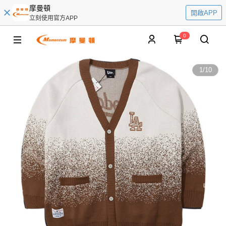
摩曼頓
開啟APP
立刻使用官方APP
0
1
/
10