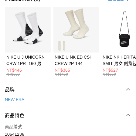
信用卡分期付款
3 期 0 利率 每期
NT$460
21家銀行
合作金庫商業銀行
第一商業銀行
LINE Pay
華南商業銀行
彰化商業銀行
Apple Pay
上海商業儲蓄銀行
台北富邦商業銀行
國泰世華商業銀行
兆豐國際商業銀行
悠遊付
臺灣中小企業銀行
台中商業銀行
NIKE U J UNICORN
NIKE U NK ED CSH
NIKE NK HERIT
匯豐（台灣）商業銀行
華泰商業銀行
CRW 1PR -160 男女
CREW 2P-144
SMIT 男女 側背
全盈+PAY
聯邦商業銀行
遠東國際商業銀行
中統襪 FZ3393100
EMBRDY 男女 短統襪
BA5871010
NT$446
NT$365
NT$527
元大商業銀行
永豐商業銀行
NT$550
NT$450
NT$650
AFTEE先享後付
FZ3073133
玉山商業銀行
星展（台灣）商業銀行
相關說明
台新國際商業銀行
中國信託商業銀行
品牌
【關於「AFTEE先享後付」】
台灣樂天信用卡公司
AFTEE先享後付是「在收到商品之後才付款」的支付方式。 讓您購物簡單
運送方式
NEW ERA
便利好安心！
１．簡單：不需註冊會員、不需綁卡、不需儲值。
7-11取貨(快速到店)
２．便利：只要手機號碼，簡訊認證，即可結帳。
商品特色
每筆NT$100，滿NT$1,500(含以上)免運費
３．安心：先確認商品／服務後，再付款。
商品編號
宅配
【「AFTEE先享後付」結帳流程】
１．於結帳方式選擇「AFTEE先享後付」後，將跳轉至「AFTEE先享後付」
10541236
每筆NT$100，滿NT$1,500(含以上)免運費