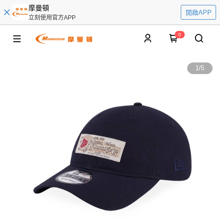
摩曼頓
開啟APP
立刻使用官方APP
0
1
/
5