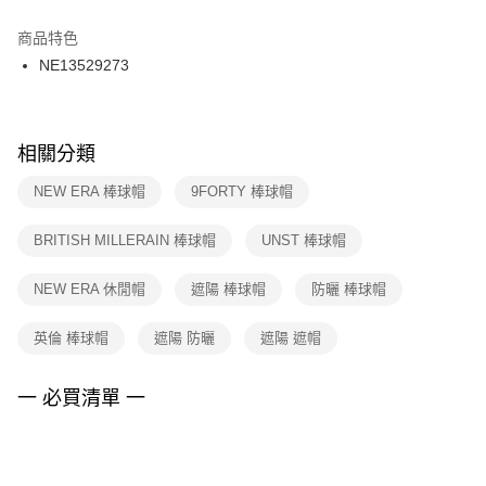
結帳頁面，進行簡訊認證並確認金額後，即可完成結帳。
２．訂單成立數日內，您將收到繳費通知簡訊。
商品特色
付款後門市自取
３．收到繳費通知簡訊後14天內，點擊此簡訊中的連結，可透過四大超商／
NE13529273
每筆NT$100，滿NT$1,500(含以上)免運費
ATM／網路銀行／等多元方式進行付款，方視為交易完成。
※ 請注意：結帳手續完成當下不需立刻繳費，但若您需要取消訂單，請聯絡
購買商品的店家。未經商家同意取消之訂單仍視為有效，需透過AFTEE先享
後付繳納相關費用。
※ 交易是否成功請以「AFTEE先享後付 」之結帳頁面顯示為準，若有關於
相關分類
是否繳費成功／繳費後需取消欲退款等相關疑問，請聯繫「AFTEE先享後付
客戶支援中心」
https://netprotections.freshdesk.com/support/home
NEW ERA 棒球帽
9FORTY 棒球帽
【注意事項】
BRITISH MILLERAIN 棒球帽
UNST 棒球帽
１．透過由恩沛科技股份有限公司提供之「AFTEE先享後付」服務完成之交
易，需依本服務之必要範圍內提供個人資料，並將交易相關給付款項請求債
權轉讓予恩沛科技股份有限公司。
NEW ERA 休閒帽
遮陽 棒球帽
防曬 棒球帽
２．關於個人資料處理事宜，請瀏覽以下網址：
https://aftee.tw/terms/#terms3
英倫 棒球帽
遮陽 防曬
遮陽 遮帽
３．未成年的使用者請事先徵得法定代理人或監護人之同意方可使用
「AFTEE先享後付」，若未經同意申辦者引起之損失，本公司不負相關責
任。
一 必買清單 一
４．使用「AFTEE先享後付」時，將依據個別帳號之用戶狀況，依本公司即
時審查核予不同之上限額度；若仍有額度不足之情形，本公司將視審查結果
請求用戶進行身份認證。
５．嚴禁一人註冊多個帳號或使用他人資訊註冊。若發現惡意使用之情形，
恩沛科技股份有限公司將有權停止該用戶之使用額度並採取法律行動。