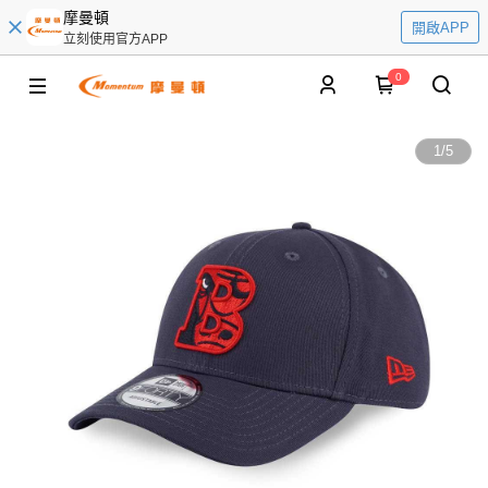
摩曼頓
開啟APP
立刻使用官方APP
0
1
/
5