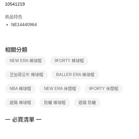
１．於結帳方式選擇「AFTEE先享後付」後，將跳轉至「AFTEE先享後付」
10541219
每筆NT$100，滿NT$1,500(含以上)免運費
結帳頁面，進行簡訊認證並確認金額後，即可完成結帳。
２．訂單成立數日內，您將收到繳費通知簡訊。
商品特色
付款後門市自取
３．收到繳費通知簡訊後14天內，點擊此簡訊中的連結，可透過四大超商／
NE14440964
每筆NT$100，滿NT$1,500(含以上)免運費
ATM／網路銀行／等多元方式進行付款，方視為交易完成。
※ 請注意：結帳手續完成當下不需立刻繳費，但若您需要取消訂單，請聯絡
購買商品的店家。未經商家同意取消之訂單仍視為有效，需透過AFTEE先享
後付繳納相關費用。
※ 交易是否成功請以「AFTEE先享後付 」之結帳頁面顯示為準，若有關於
相關分類
是否繳費成功／繳費後需取消欲退款等相關疑問，請聯繫「AFTEE先享後付
客戶支援中心」
https://netprotections.freshdesk.com/support/home
NEW ERA 棒球帽
9FORTY 棒球帽
【注意事項】
芝加哥公牛 棒球帽
BALLER ERA 棒球帽
１．透過由恩沛科技股份有限公司提供之「AFTEE先享後付」服務完成之交
易，需依本服務之必要範圍內提供個人資料，並將交易相關給付款項請求債
權轉讓予恩沛科技股份有限公司。
NBA 棒球帽
NEW ERA 休閒帽
9FORTY 休閒帽
２．關於個人資料處理事宜，請瀏覽以下網址：
https://aftee.tw/terms/#terms3
遮陽 棒球帽
防曬 棒球帽
遮陽 防曬
３．未成年的使用者請事先徵得法定代理人或監護人之同意方可使用
「AFTEE先享後付」，若未經同意申辦者引起之損失，本公司不負相關責
任。
一 必買清單 一
４．使用「AFTEE先享後付」時，將依據個別帳號之用戶狀況，依本公司即
時審查核予不同之上限額度；若仍有額度不足之情形，本公司將視審查結果
請求用戶進行身份認證。
５．嚴禁一人註冊多個帳號或使用他人資訊註冊。若發現惡意使用之情形，