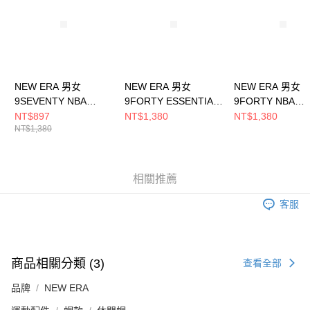
恩沛科技股份有限公司將有權停止該用戶之使用額度並採取法律行動。
NEW ERA 男女
NEW ERA 男女
NEW ERA 男女
9SEVENTY NBA
9FORTY ESSENTIAL
9FORTY NBA
RACING 芝加哥公牛
NBA BASIC 芝加哥公
BALLER ERA 
NT$897
NT$1,380
NT$1,380
NT$1,380
黑 NE14700451
牛 NE70610225
塞爾提克
NE14440965
相關推薦
客服
商品相關分類 (3)
查看全部
品牌
NEW ERA