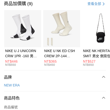
信用卡一次付款
商品加價購 (9)
查看全部
信用卡分期付款
3 期 0 利率 每期
NT$460
21家銀行
合作金庫商業銀行
第一商業銀行
LINE Pay
華南商業銀行
彰化商業銀行
Apple Pay
上海商業儲蓄銀行
台北富邦商業銀行
國泰世華商業銀行
兆豐國際商業銀行
悠遊付
臺灣中小企業銀行
台中商業銀行
NIKE U J UNICORN
NIKE U NK ED CSH
NIKE NK HERIT
匯豐（台灣）商業銀行
華泰商業銀行
CRW 1PR -160 男女
CREW 2P-144
SMIT 男女 側背
全盈+PAY
聯邦商業銀行
遠東國際商業銀行
中統襪 FZ3393100
EMBRDY 男女 短統襪
BA5871010
NT$446
NT$365
NT$527
元大商業銀行
永豐商業銀行
NT$550
NT$450
NT$650
AFTEE先享後付
FZ3073133
玉山商業銀行
星展（台灣）商業銀行
相關說明
台新國際商業銀行
中國信託商業銀行
品牌
【關於「AFTEE先享後付」】
台灣樂天信用卡公司
AFTEE先享後付是「在收到商品之後才付款」的支付方式。 讓您購物簡單
運送方式
NEW ERA
便利好安心！
１．簡單：不需註冊會員、不需綁卡、不需儲值。
7-11取貨(快速到店)
２．便利：只要手機號碼，簡訊認證，即可結帳。
商品特色
每筆NT$100，滿NT$1,500(含以上)免運費
３．安心：先確認商品／服務後，再付款。
商品編號
宅配
【「AFTEE先享後付」結帳流程】