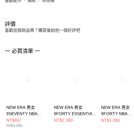
運動配件
帽款
休閒帽
評價
喜歡這個商品嗎？購買後給他一個好評吧
一 必買清單 一
NEW ERA 男女
NEW ERA 男女
NEW ERA 男女
9SEVENTY NBA
9FORTY ESSENTIAL
9FORTY NBA
RACING 芝加哥公牛
NBA BASIC 芝加哥公
BALLER ERA 
NT$897
NT$1,380
NT$1,380
NT$1,380
黑 NE14700451
牛 NE70610225
塞爾提克
NE14440965