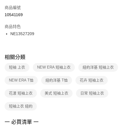
商品編號
宅配
【「AFTEE先享後付」結帳流程】
１．於結帳方式選擇「AFTEE先享後付」後，將跳轉至「AFTEE先享後付」
10541169
每筆NT$100，滿NT$1,500(含以上)免運費
結帳頁面，進行簡訊認證並確認金額後，即可完成結帳。
２．訂單成立數日內，您將收到繳費通知簡訊。
商品特色
付款後門市自取
３．收到繳費通知簡訊後14天內，點擊此簡訊中的連結，可透過四大超商／
NE13527209
每筆NT$100，滿NT$1,500(含以上)免運費
ATM／網路銀行／等多元方式進行付款，方視為交易完成。
※ 請注意：結帳手續完成當下不需立刻繳費，但若您需要取消訂單，請聯絡
購買商品的店家。未經商家同意取消之訂單仍視為有效，需透過AFTEE先享
後付繳納相關費用。
※ 交易是否成功請以「AFTEE先享後付 」之結帳頁面顯示為準，若有關於
相關分類
是否繳費成功／繳費後需取消欲退款等相關疑問，請聯繫「AFTEE先享後付
客戶支援中心」
https://netprotections.freshdesk.com/support/home
短袖 上衣
NEW ERA 短袖上衣
紐約洋基 短袖上衣
【注意事項】
NEW ERA T恤
紐約洋基 T恤
花卉 短袖上衣
１．透過由恩沛科技股份有限公司提供之「AFTEE先享後付」服務完成之交
易，需依本服務之必要範圍內提供個人資料，並將交易相關給付款項請求債
權轉讓予恩沛科技股份有限公司。
花漾 短袖上衣
美式 短袖上衣
日常 短袖上衣
２．關於個人資料處理事宜，請瀏覽以下網址：
https://aftee.tw/terms/#terms3
短袖上衣 紐約
３．未成年的使用者請事先徵得法定代理人或監護人之同意方可使用
「AFTEE先享後付」，若未經同意申辦者引起之損失，本公司不負相關責
任。
一 必買清單 一
４．使用「AFTEE先享後付」時，將依據個別帳號之用戶狀況，依本公司即
時審查核予不同之上限額度；若仍有額度不足之情形，本公司將視審查結果