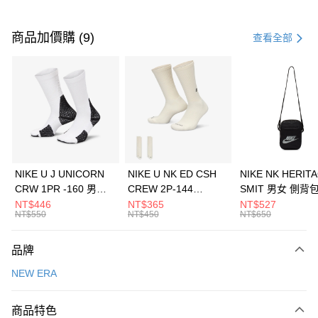
付款方式
信用卡一次付款
商品加價購 (9)
查看全部
信用卡分期付款
3 期 0 利率 每期
NT$426
21家銀行
合作金庫商業銀行
第一商業銀行
LINE Pay
華南商業銀行
彰化商業銀行
Apple Pay
上海商業儲蓄銀行
台北富邦商業銀行
國泰世華商業銀行
兆豐國際商業銀行
悠遊付
臺灣中小企業銀行
台中商業銀行
NIKE U J UNICORN
NIKE U NK ED CSH
NIKE NK HERIT
匯豐（台灣）商業銀行
華泰商業銀行
CRW 1PR -160 男女
CREW 2P-144
SMIT 男女 側背
全盈+PAY
聯邦商業銀行
遠東國際商業銀行
中統襪 FZ3393100
EMBRDY 男女 短統襪
BA5871010
NT$446
NT$365
NT$527
元大商業銀行
永豐商業銀行
NT$550
NT$450
NT$650
AFTEE先享後付
FZ3073133
玉山商業銀行
星展（台灣）商業銀行
相關說明
台新國際商業銀行
中國信託商業銀行
品牌
【關於「AFTEE先享後付」】
台灣樂天信用卡公司
AFTEE先享後付是「在收到商品之後才付款」的支付方式。 讓您購物簡單
運送方式
NEW ERA
便利好安心！
１．簡單：不需註冊會員、不需綁卡、不需儲值。
7-11取貨(快速到店)
２．便利：只要手機號碼，簡訊認證，即可結帳。
商品特色
每筆NT$100，滿NT$1,500(含以上)免運費
３．安心：先確認商品／服務後，再付款。