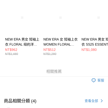
請求用戶進行身份認證。
５．嚴禁一人註冊多個帳號或使用他人資訊註冊。若發現惡意使用之情形，
恩沛科技股份有限公司將有權停止該用戶之使用額度並採取法律行動。
NEW ERA 男女 短袖上
NEW ERA 女 短袖上衣
NEW ERA 男女
衣 FLORAL 紐約洋基
WOMEN FLORAL
衣 SS25 ESSENT
粉紅 NE14500140
NYC NE13527206
紐約洋基
NT$962
NT$512
NT$1,080
NT$1,480
NT$1,280
NE14499033
相關推薦
客服
商品相關分類 (4)
查看全部