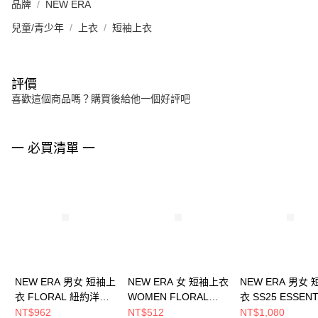
品牌
NEW ERA
兒童/青少年
上衣
短袖上衣
評價
喜歡這個商品嗎？購買後給他一個好評吧
一 必買清單 一
NEW ERA 男女 短袖上
NEW ERA 女 短袖上衣
NEW ERA 男女
衣 FLORAL 紐約洋基
WOMEN FLORAL
衣 SS25 ESSENT
粉紅 NE14500140
NYC NE13527206
紐約洋基
NT$962
NT$512
NT$1,080