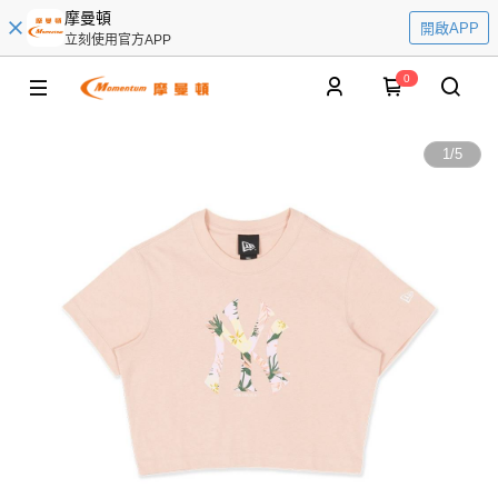
摩曼頓
開啟APP
立刻使用官方APP
0
1
/
5