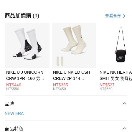
付款方式
信用卡一次付款
商品加價購 (9)
查看全部
信用卡分期付款
3 期 0 利率 每期
NT$426
21家銀行
合作金庫商業銀行
第一商業銀行
LINE Pay
華南商業銀行
彰化商業銀行
Apple Pay
上海商業儲蓄銀行
台北富邦商業銀行
國泰世華商業銀行
兆豐國際商業銀行
悠遊付
臺灣中小企業銀行
台中商業銀行
NIKE U J UNICORN
NIKE U NK ED CSH
NIKE NK HERIT
匯豐（台灣）商業銀行
華泰商業銀行
CRW 1PR -160 男女
CREW 2P-144
SMIT 男女 側背
全盈+PAY
聯邦商業銀行
遠東國際商業銀行
中統襪 FZ3393100
EMBRDY 男女 短統襪
BA5871010
NT$446
NT$365
NT$527
元大商業銀行
永豐商業銀行
NT$550
NT$450
NT$650
AFTEE先享後付
FZ3073133
玉山商業銀行
星展（台灣）商業銀行
相關說明
台新國際商業銀行
中國信託商業銀行
品牌
【關於「AFTEE先享後付」】
台灣樂天信用卡公司
AFTEE先享後付是「在收到商品之後才付款」的支付方式。 讓您購物簡單
運送方式
NEW ERA
便利好安心！
１．簡單：不需註冊會員、不需綁卡、不需儲值。
7-11取貨(快速到店)
２．便利：只要手機號碼，簡訊認證，即可結帳。
商品特色
每筆NT$100，滿NT$1,500(含以上)免運費
３．安心：先確認商品／服務後，再付款。