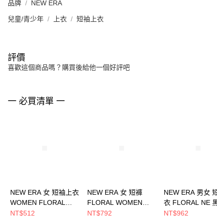
品牌
NEW ERA
兒童/青少年
上衣
短袖上衣
評價
喜歡這個商品嗎？購買後給他一個好評吧
一 必買清單 一
NEW ERA 女 短袖上衣
NEW ERA 女 短褲
NEW ERA 男女
WOMEN FLORAL
FLORAL WOMEN
衣 FLORAL NE 
NYC NE13527206
NEW ERA
NE14500143
NT$512
NT$792
NT$962