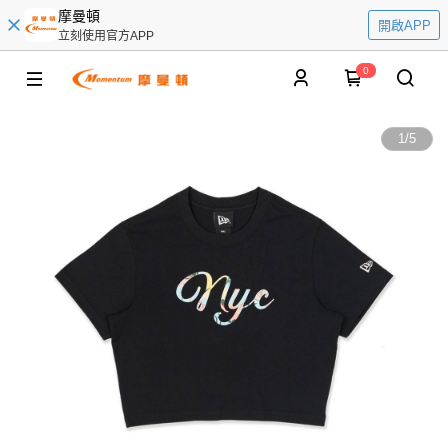
摩曼頓
開啟APP
立刻使用官方APP
0
1
/
5