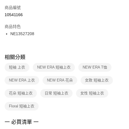
商品編號
宅配
【「AFTEE先享後付」結帳流程】
１．於結帳方式選擇「AFTEE先享後付」後，將跳轉至「AFTEE先享後付」
10541166
每筆NT$100，滿NT$1,500(含以上)免運費
結帳頁面，進行簡訊認證並確認金額後，即可完成結帳。
２．訂單成立數日內，您將收到繳費通知簡訊。
商品特色
付款後門市自取
３．收到繳費通知簡訊後14天內，點擊此簡訊中的連結，可透過四大超商／
NE13527208
每筆NT$100，滿NT$1,500(含以上)免運費
ATM／網路銀行／等多元方式進行付款，方視為交易完成。
※ 請注意：結帳手續完成當下不需立刻繳費，但若您需要取消訂單，請聯絡
購買商品的店家。未經商家同意取消之訂單仍視為有效，需透過AFTEE先享
後付繳納相關費用。
※ 交易是否成功請以「AFTEE先享後付 」之結帳頁面顯示為準，若有關於
相關分類
是否繳費成功／繳費後需取消欲退款等相關疑問，請聯繫「AFTEE先享後付
客戶支援中心」
https://netprotections.freshdesk.com/support/home
短袖 上衣
NEW ERA 短袖上衣
NEW ERA T恤
【注意事項】
NEW ERA 上衣
NEW ERA 花朵
女款 短袖上衣
１．透過由恩沛科技股份有限公司提供之「AFTEE先享後付」服務完成之交
易，需依本服務之必要範圍內提供個人資料，並將交易相關給付款項請求債
權轉讓予恩沛科技股份有限公司。
花朵 短袖上衣
日常 短袖上衣
女性 短袖上衣
２．關於個人資料處理事宜，請瀏覽以下網址：
https://aftee.tw/terms/#terms3
Floral 短袖上衣
３．未成年的使用者請事先徵得法定代理人或監護人之同意方可使用
「AFTEE先享後付」，若未經同意申辦者引起之損失，本公司不負相關責
任。
一 必買清單 一
４．使用「AFTEE先享後付」時，將依據個別帳號之用戶狀況，依本公司即
時審查核予不同之上限額度；若仍有額度不足之情形，本公司將視審查結果