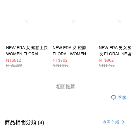
請求用戶進行身份認證。
５．嚴禁一人註冊多個帳號或使用他人資訊註冊。若發現惡意使用之情形，
恩沛科技股份有限公司將有權停止該用戶之使用額度並採取法律行動。
NEW ERA 女 短袖上衣
NEW ERA 女 短褲
NEW ERA 男女
WOMEN FLORAL
FLORAL WOMEN
衣 FLORAL NE 
NYC NE13527206
NEW ERA
NE14500143
NT$512
NT$792
NT$962
NT$1,280
NT$1,980
NT$1,480
NE13702502
相關推薦
客服
商品相關分類 (4)
查看全部