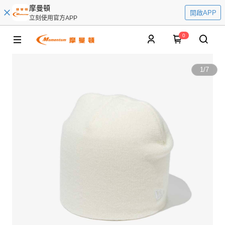
摩曼頓
開啟APP
立刻使用官方APP
0
1
/
7