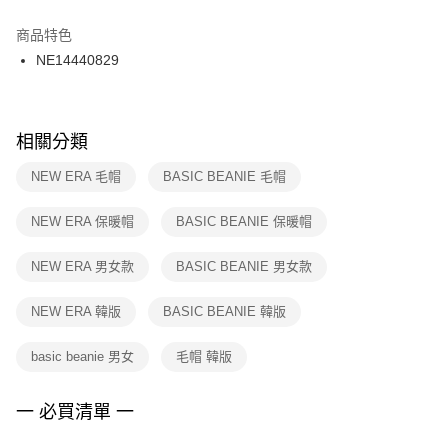
結帳頁面，進行簡訊認證並確認金額後，即可完成結帳。
２．訂單成立數日內，您將收到繳費通知簡訊。
商品特色
付款後門市自取
３．收到繳費通知簡訊後14天內，點擊此簡訊中的連結，可透過四大超商／
NE14440829
每筆NT$100，滿NT$1,500(含以上)免運費
ATM／網路銀行／等多元方式進行付款，方視為交易完成。
※ 請注意：結帳手續完成當下不需立刻繳費，但若您需要取消訂單，請聯絡
購買商品的店家。未經商家同意取消之訂單仍視為有效，需透過AFTEE先享
後付繳納相關費用。
※ 交易是否成功請以「AFTEE先享後付 」之結帳頁面顯示為準，若有關於
相關分類
是否繳費成功／繳費後需取消欲退款等相關疑問，請聯繫「AFTEE先享後付
客戶支援中心」
https://netprotections.freshdesk.com/support/home
NEW ERA 毛帽
BASIC BEANIE 毛帽
【注意事項】
NEW ERA 保暖帽
BASIC BEANIE 保暖帽
１．透過由恩沛科技股份有限公司提供之「AFTEE先享後付」服務完成之交
易，需依本服務之必要範圍內提供個人資料，並將交易相關給付款項請求債
權轉讓予恩沛科技股份有限公司。
NEW ERA 男女款
BASIC BEANIE 男女款
２．關於個人資料處理事宜，請瀏覽以下網址：
https://aftee.tw/terms/#terms3
NEW ERA 韓版
BASIC BEANIE 韓版
３．未成年的使用者請事先徵得法定代理人或監護人之同意方可使用
「AFTEE先享後付」，若未經同意申辦者引起之損失，本公司不負相關責
任。
basic beanie 男女
毛帽 韓版
４．使用「AFTEE先享後付」時，將依據個別帳號之用戶狀況，依本公司即
時審查核予不同之上限額度；若仍有額度不足之情形，本公司將視審查結果
請求用戶進行身份認證。
一 必買清單 一
５．嚴禁一人註冊多個帳號或使用他人資訊註冊。若發現惡意使用之情形，
恩沛科技股份有限公司將有權停止該用戶之使用額度並採取法律行動。