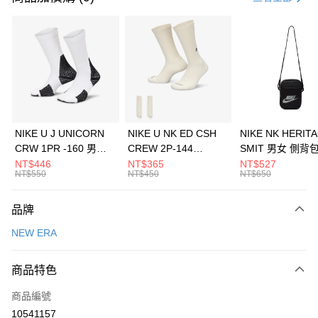
信用卡分期付款
3 期 0 利率 每期
NT$360
21家銀行
合作金庫商業銀行
第一商業銀行
LINE Pay
華南商業銀行
彰化商業銀行
Apple Pay
上海商業儲蓄銀行
台北富邦商業銀行
國泰世華商業銀行
兆豐國際商業銀行
悠遊付
臺灣中小企業銀行
台中商業銀行
NIKE U J UNICORN
NIKE U NK ED CSH
NIKE NK HERIT
匯豐（台灣）商業銀行
華泰商業銀行
CRW 1PR -160 男女
CREW 2P-144
SMIT 男女 側背
全盈+PAY
聯邦商業銀行
遠東國際商業銀行
中統襪 FZ3393100
EMBRDY 男女 短統襪
BA5871010
NT$446
NT$365
NT$527
元大商業銀行
永豐商業銀行
NT$550
NT$450
NT$650
AFTEE先享後付
FZ3073133
玉山商業銀行
星展（台灣）商業銀行
相關說明
台新國際商業銀行
中國信託商業銀行
品牌
【關於「AFTEE先享後付」】
台灣樂天信用卡公司
AFTEE先享後付是「在收到商品之後才付款」的支付方式。 讓您購物簡單
運送方式
NEW ERA
便利好安心！
１．簡單：不需註冊會員、不需綁卡、不需儲值。
7-11取貨(快速到店)
２．便利：只要手機號碼，簡訊認證，即可結帳。
商品特色
每筆NT$100，滿NT$1,500(含以上)免運費
３．安心：先確認商品／服務後，再付款。
商品編號
宅配
【「AFTEE先享後付」結帳流程】
１．於結帳方式選擇「AFTEE先享後付」後，將跳轉至「AFTEE先享後付」
10541157
每筆NT$100，滿NT$1,500(含以上)免運費