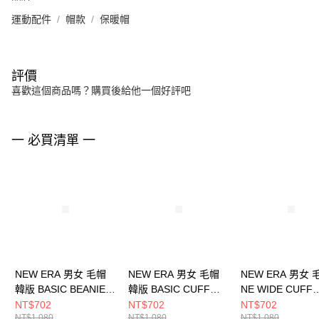
運動配件
帽款
保暖帽
評價
喜歡這個商品嗎？購買後給他一個好評吧
一 必買清單 一
NEW ERA 男女 毛帽
NEW ERA 男女 毛帽
NEW ERA 男女 
韓版 BASIC BEANIE
韓版 BASIC CUFF
NE WIDE CUFF
NE NE14440826
BEANIE NE
BEANIE NE
NT$702
NT$702
NT$702
NT$1,080
NT$1,080
NT$1,080
NE14447223
NE60565427