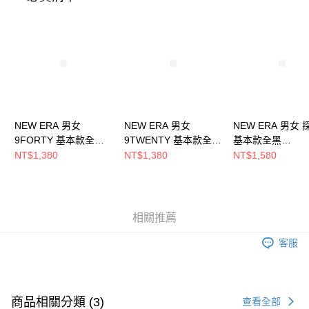
時審查核予不同之上限額度；若仍有額度不足之情形，本公司將視審查結果
請求用戶進行身份認證。
５．嚴禁一人註冊多個帳號或使用他人資訊註冊。若發現惡意使用之情形，
恩沛科技股份有限公司將有權停止該用戶之使用額度並採取法律行動。
NEW ERA 男女
NEW ERA 男女
NEW ERA 男女
9FORTY 基本款全
9TWENTY 基本款全黑
基本款全黑
NE13090119
NE13090120
NE13090091
NT$1,380
NT$1,380
NT$1,580
相關推薦
客服
商品相關分類 (3)
查看全部