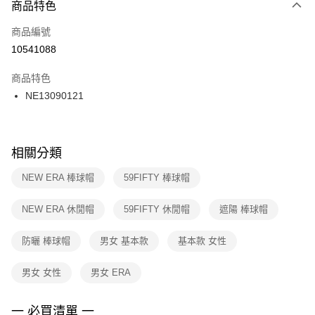
商品特色
每筆NT$100，滿NT$1,500(含以上)免運費
３．安心：先確認商品／服務後，再付款。
商品編號
宅配
【「AFTEE先享後付」結帳流程】
１．於結帳方式選擇「AFTEE先享後付」後，將跳轉至「AFTEE先享後付」
10541088
每筆NT$100，滿NT$1,500(含以上)免運費
結帳頁面，進行簡訊認證並確認金額後，即可完成結帳。
２．訂單成立數日內，您將收到繳費通知簡訊。
商品特色
付款後門市自取
３．收到繳費通知簡訊後14天內，點擊此簡訊中的連結，可透過四大超商／
NE13090121
每筆NT$100，滿NT$1,500(含以上)免運費
ATM／網路銀行／等多元方式進行付款，方視為交易完成。
※ 請注意：結帳手續完成當下不需立刻繳費，但若您需要取消訂單，請聯絡
購買商品的店家。未經商家同意取消之訂單仍視為有效，需透過AFTEE先享
後付繳納相關費用。
※ 交易是否成功請以「AFTEE先享後付 」之結帳頁面顯示為準，若有關於
相關分類
是否繳費成功／繳費後需取消欲退款等相關疑問，請聯繫「AFTEE先享後付
客戶支援中心」
https://netprotections.freshdesk.com/support/home
NEW ERA 棒球帽
59FIFTY 棒球帽
【注意事項】
NEW ERA 休閒帽
59FIFTY 休閒帽
遮陽 棒球帽
１．透過由恩沛科技股份有限公司提供之「AFTEE先享後付」服務完成之交
易，需依本服務之必要範圍內提供個人資料，並將交易相關給付款項請求債
權轉讓予恩沛科技股份有限公司。
防曬 棒球帽
男女 基本款
基本款 女性
２．關於個人資料處理事宜，請瀏覽以下網址：
https://aftee.tw/terms/#terms3
男女 女性
男女 ERA
３．未成年的使用者請事先徵得法定代理人或監護人之同意方可使用
「AFTEE先享後付」，若未經同意申辦者引起之損失，本公司不負相關責
任。
一 必買清單 一
４．使用「AFTEE先享後付」時，將依據個別帳號之用戶狀況，依本公司即