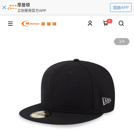
摩曼頓
開啟APP
立刻使用官方APP
0
1
/
4