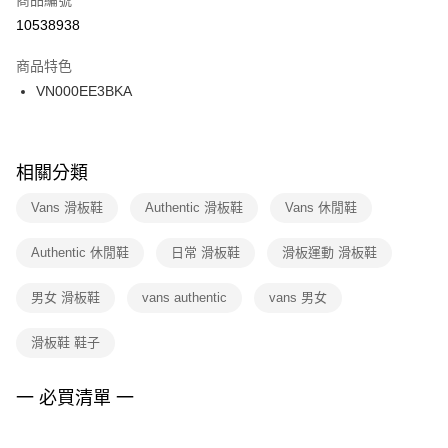
宅配
【「AFTEE先享後付」結帳流程】
１．於結帳方式選擇「AFTEE先享後付」後，將跳轉至「AFTEE先享後付」
10538938
每筆NT$100，滿NT$1,500(含以上)免運費
結帳頁面，進行簡訊認證並確認金額後，即可完成結帳。
２．訂單成立數日內，您將收到繳費通知簡訊。
商品特色
付款後門市自取
３．收到繳費通知簡訊後14天內，點擊此簡訊中的連結，可透過四大超商／
VN000EE3BKA
每筆NT$100，滿NT$1,500(含以上)免運費
ATM／網路銀行／等多元方式進行付款，方視為交易完成。
※ 請注意：結帳手續完成當下不需立刻繳費，但若您需要取消訂單，請聯絡
購買商品的店家。未經商家同意取消之訂單仍視為有效，需透過AFTEE先享
後付繳納相關費用。
※ 交易是否成功請以「AFTEE先享後付 」之結帳頁面顯示為準，若有關於
相關分類
是否繳費成功／繳費後需取消欲退款等相關疑問，請聯繫「AFTEE先享後付
客戶支援中心」
https://netprotections.freshdesk.com/support/home
Vans 滑板鞋
Authentic 滑板鞋
Vans 休閒鞋
【注意事項】
Authentic 休閒鞋
日常 滑板鞋
滑板運動 滑板鞋
１．透過由恩沛科技股份有限公司提供之「AFTEE先享後付」服務完成之交
易，需依本服務之必要範圍內提供個人資料，並將交易相關給付款項請求債
權轉讓予恩沛科技股份有限公司。
男女 滑板鞋
vans authentic
vans 男女
２．關於個人資料處理事宜，請瀏覽以下網址：
https://aftee.tw/terms/#terms3
滑板鞋 鞋子
３．未成年的使用者請事先徵得法定代理人或監護人之同意方可使用
「AFTEE先享後付」，若未經同意申辦者引起之損失，本公司不負相關責
任。
一 必買清單 一
４．使用「AFTEE先享後付」時，將依據個別帳號之用戶狀況，依本公司即
時審查核予不同之上限額度；若仍有額度不足之情形，本公司將視審查結果
請求用戶進行身份認證。