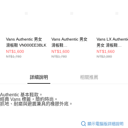
５．嚴禁一人註冊多個帳號或使用他人資訊註冊。若發現惡意使用之情形，
恩沛科技股份有限公司將有權停止該用戶之使用額度並採取法律行動。
Vans Authentic 男女
Vans Authentic 男女
Vans LX Authenti
滑板鞋 VN000EE3BLK
滑板鞋
男女 滑板鞋
VN000EE3W00
VN000D5KYKD
NT$1,600
NT$1,600
NT$1,660
NT$1,780
NT$1,780
NT$2,380
詳細說明
相關推薦
Authentic 基本鞋款。
經典 Vans 標籤，簡約時尚。
抓地、耐磨與避震兼具的橡膠外底。
顯示電腦版詳細說明