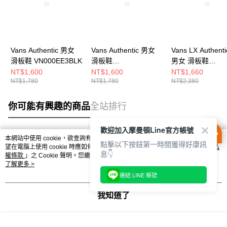
Vans Authentic 男女
Vans Authentic 男女
Vans LX Authenti
滑板鞋 VN000EE3BLK
滑板鞋
男女 滑板鞋
VN000EE3W00
VN000D5KYKD
NT$1,600
NT$1,600
NT$1,660
NT$1,780
NT$1,780
NT$2,380
你可能有興趣的商品
全站排行
歡迎加入摩曼頓Line官方帳號
本網站中使用 cookie，欲查詢有關本網站使用 cookie 方式之詳情，及若您不希
點擊以下按鈕第一時間獲得好康訊
熱門標籤
望在電腦上使用 cookie 時應如何變更電腦的 cookie 設定，請參閱本網站「
隱私
息👇
權條款
」之 Cookie 聲明。您繼續使用本網站即表示您同意本公司得按本網站使
用條款之 Cookie 聲明使用 cookie。
了解更多 >
連結 LINE 帳號
我知道了