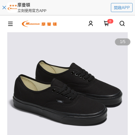
摩曼頓
開啟APP
立刻使用官方APP
0
1
/
5