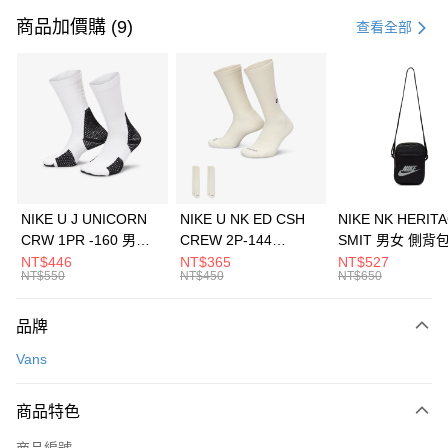
信用卡一次付款
商品加價購 (9)
查看全部
信用卡分期付款
3 期 0 利率 每期
NT$593
21家銀行
合作金庫商業銀行
第一商業銀行
LINE Pay
華南商業銀行
彰化商業銀行
Apple Pay
上海商業儲蓄銀行
台北富邦商業銀行
國泰世華商業銀行
兆豐國際商業銀行
悠遊付
臺灣中小企業銀行
台中商業銀行
NIKE U J UNICORN
NIKE U NK ED CSH
NIKE NK HERIT
匯豐（台灣）商業銀行
華泰商業銀行
CRW 1PR -160 男女
CREW 2P-144
SMIT 男女 側背
全盈+PAY
聯邦商業銀行
遠東國際商業銀行
中統襪 FZ3393100
EMBRDY 男女 短統襪
BA5871010
NT$446
NT$365
NT$527
元大商業銀行
永豐商業銀行
NT$550
NT$450
NT$650
AFTEE先享後付
FZ3073133
玉山商業銀行
星展（台灣）商業銀行
相關說明
台新國際商業銀行
中國信託商業銀行
品牌
【關於「AFTEE先享後付」】
台灣樂天信用卡公司
AFTEE先享後付是「在收到商品之後才付款」的支付方式。 讓您購物簡單
運送方式
Vans
便利好安心！
１．簡單：不需註冊會員、不需綁卡、不需儲值。
7-11取貨(快速到店)
２．便利：只要手機號碼，簡訊認證，即可結帳。
商品特色
每筆NT$100，滿NT$1,500(含以上)免運費
３．安心：先確認商品／服務後，再付款。
商品編號