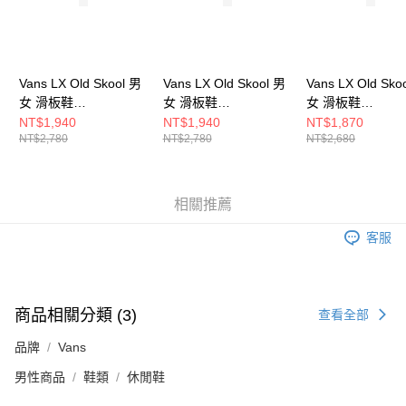
５．嚴禁一人註冊多個帳號或使用他人資訊註冊。若發現惡意使用之情形，
恩沛科技股份有限公司將有權停止該用戶之使用額度並採取法律行動。
Vans LX Old Skool 男
Vans LX Old Skool 男
Vans LX Old Sko
女 滑板鞋
女 滑板鞋
女 滑板鞋
VN000D560QY
VN000D56239
VN000D56KCZ
NT$1,940
NT$1,940
NT$1,870
NT$2,780
NT$2,780
NT$2,680
相關推薦
客服
商品相關分類 (3)
查看全部
品牌
Vans
男性商品
鞋類
休閒鞋