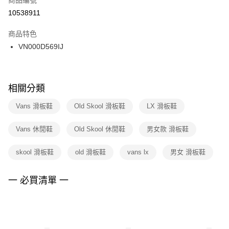
宅配
【「AFTEE先享後付」結帳流程】
１．於結帳方式選擇「AFTEE先享後付」後，將跳轉至「AFTEE先享後付」
10538911
每筆NT$100，滿NT$1,500(含以上)免運費
結帳頁面，進行簡訊認證並確認金額後，即可完成結帳。
２．訂單成立數日內，您將收到繳費通知簡訊。
商品特色
付款後門市自取
３．收到繳費通知簡訊後14天內，點擊此簡訊中的連結，可透過四大超商／
VN000D569IJ
每筆NT$100，滿NT$1,500(含以上)免運費
ATM／網路銀行／等多元方式進行付款，方視為交易完成。
※ 請注意：結帳手續完成當下不需立刻繳費，但若您需要取消訂單，請聯絡
購買商品的店家。未經商家同意取消之訂單仍視為有效，需透過AFTEE先享
後付繳納相關費用。
※ 交易是否成功請以「AFTEE先享後付 」之結帳頁面顯示為準，若有關於
相關分類
是否繳費成功／繳費後需取消欲退款等相關疑問，請聯繫「AFTEE先享後付
客戶支援中心」
https://netprotections.freshdesk.com/support/home
Vans 滑板鞋
Old Skool 滑板鞋
LX 滑板鞋
【注意事項】
Vans 休閒鞋
Old Skool 休閒鞋
男女款 滑板鞋
１．透過由恩沛科技股份有限公司提供之「AFTEE先享後付」服務完成之交
易，需依本服務之必要範圍內提供個人資料，並將交易相關給付款項請求債
權轉讓予恩沛科技股份有限公司。
skool 滑板鞋
old 滑板鞋
vans lx
男女 滑板鞋
２．關於個人資料處理事宜，請瀏覽以下網址：
https://aftee.tw/terms/#terms3
３．未成年的使用者請事先徵得法定代理人或監護人之同意方可使用
一 必買清單 一
「AFTEE先享後付」，若未經同意申辦者引起之損失，本公司不負相關責
任。
４．使用「AFTEE先享後付」時，將依據個別帳號之用戶狀況，依本公司即
時審查核予不同之上限額度；若仍有額度不足之情形，本公司將視審查結果
請求用戶進行身份認證。