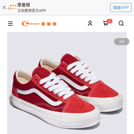
摩曼頓
開啟APP
立刻使用官方APP
0
1
/
6