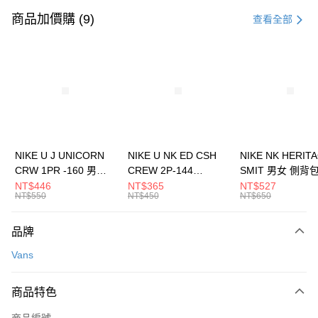
信用卡一次付款
商品加價購 (9)
查看全部
信用卡分期付款
3 期 0 利率 每期
NT$926
21家銀行
合作金庫商業銀行
第一商業銀行
LINE Pay
華南商業銀行
彰化商業銀行
Apple Pay
上海商業儲蓄銀行
台北富邦商業銀行
國泰世華商業銀行
兆豐國際商業銀行
悠遊付
臺灣中小企業銀行
台中商業銀行
NIKE U J UNICORN
NIKE U NK ED CSH
NIKE NK HERIT
匯豐（台灣）商業銀行
華泰商業銀行
CRW 1PR -160 男女
CREW 2P-144
SMIT 男女 側背
全盈+PAY
聯邦商業銀行
遠東國際商業銀行
中統襪 FZ3393100
EMBRDY 男女 短統襪
BA5871010
NT$446
NT$365
NT$527
元大商業銀行
永豐商業銀行
NT$550
NT$450
NT$650
AFTEE先享後付
FZ3073133
玉山商業銀行
星展（台灣）商業銀行
相關說明
台新國際商業銀行
中國信託商業銀行
品牌
【關於「AFTEE先享後付」】
台灣樂天信用卡公司
AFTEE先享後付是「在收到商品之後才付款」的支付方式。 讓您購物簡單
運送方式
Vans
便利好安心！
１．簡單：不需註冊會員、不需綁卡、不需儲值。
7-11取貨(快速到店)
２．便利：只要手機號碼，簡訊認證，即可結帳。
商品特色
每筆NT$100，滿NT$1,500(含以上)免運費
３．安心：先確認商品／服務後，再付款。
商品編號