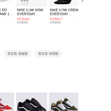
成立數日內，您將收到繳費通知簡訊。
費通知簡訊後14天內，點擊此簡訊中的連結，可透過四大超商
市自取
K ED
NIKE U NK NSW
NIKE U NK CREW
NIKE U NK
網路銀行／等多元方式進行付款，方視為交易完成。
ANK 1P
EVERYDAY
EVERYDAY
EVERYDAY LTW
00，滿NT$1,500(含以上)免運費
：結帳手續完成當下不需立刻繳費，但若您需要取消訂單，請聯
 男 中統
ESSENTIAL CR
BBALL 3PR 男女
ANKLE 3PR 男女
NT$365
NT$527
NT$365
的店家。未經商家同意取消之訂單仍視為有效，需透過AFTEE
8104
男女 短統襪
長統襪
踝襪 SX7677010
NT$450
NT$650
NT$450
繳納相關費用。
DX5089103
DA2123010
否成功請以「AFTEE先享後付 」之結帳頁面顯示為準，若有關於
功／繳費後需取消欲退款等相關疑問，請聯繫「AFTEE先享後
援中心」
https://netprotections.freshdesk.com/support/home
項】
恩沛科技股份有限公司提供之「AFTEE先享後付」服務完成之
男女款 滑板鞋
男女款 休閒鞋
依本服務之必要範圍內提供個人資料，並將交易相關給付款項請
讓予恩沛科技股份有限公司。
個人資料處理事宜，請瀏覽以下網址：
ee.tw/terms/#terms3
年的使用者請事先徵得法定代理人或監護人之同意方可使用
E先享後付」，若未經同意申辦者引起之損失，本公司不負相關責
AFTEE先享後付」時，將依據個別帳號之用戶狀況，依本公司
核予不同之上限額度；若仍有額度不足之情形，本公司將視審查
用戶進行身份認證。
一人註冊多個帳號或使用他人資訊註冊。若發現惡意使用之情
科技股份有限公司將有權停止該用戶之使用額度並採取法律行