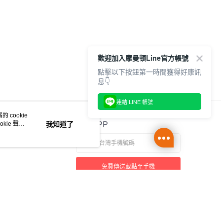
歡迎加入摩曼頓Line官方帳號
點擊以下按鈕第一時間獲得好康訊
息👇
連結 LINE 帳號
 cookie
kie 聲明
我知道了
官方APP
免費傳送載點至手機
本站最佳瀏覽環境請使用 Google Chrome、Firefox 或 Edge 以上版本