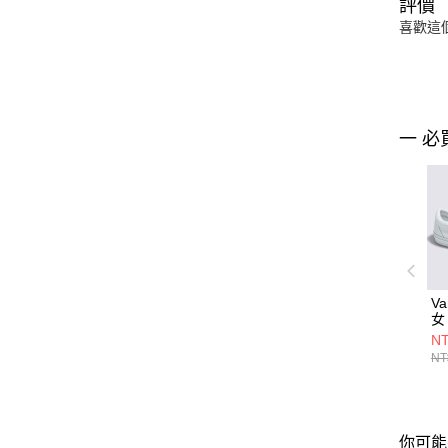
評價
喜歡這
一 必
Va
女
V
NT
NT
你可能