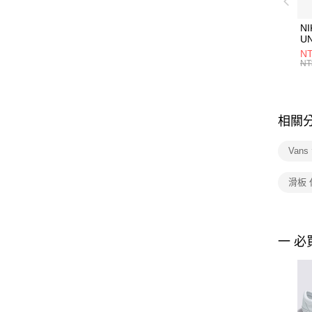
NI
U
1P
NT
統
NT
相關
Van
滑板
一 必