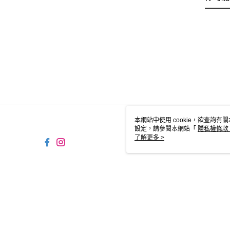
本網站中使用 cookie，欲查詢有關
設定，請參閱本網站「
隱私權條款
使用 cookie。
了解更多 >
TW-MWG1-61-32 Web2.0 D
© 2026 by 摩曼頓企業股份有限公司