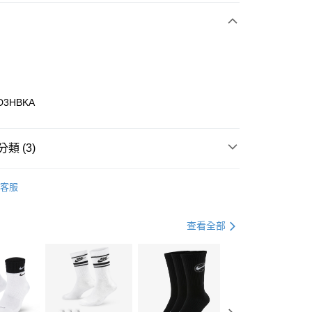
期付款
0 利率 每期
NT$693
21家銀行
庫商業銀行
第一商業銀行
業銀行
彰化商業銀行
業儲蓄銀行
台北富邦商業銀行
華商業銀行
兆豐國際商業銀行
D3HBKA
小企業銀行
台中商業銀行
台灣）商業銀行
華泰商業銀行
業銀行
遠東國際商業銀行
類 (3)
業銀行
永豐商業銀行
享後付
業銀行
星展（台灣）商業銀行
ns
客服
際商業銀行
中國信託商業銀行
FTEE先享後付」】
鞋類
休閒鞋
天信用卡公司
先享後付是「在收到商品之後才付款」的支付方式。 讓您購物簡單
心！
休閒戶外
鞋
查看全部
：不需註冊會員、不需綁卡、不需儲值。
：只要手機號碼，簡訊認證，即可結帳。
(快速到店)
：先確認商品／服務後，再付款。
00，滿NT$1,500(含以上)免運費
EE先享後付」結帳流程】
方式選擇「AFTEE先享後付」後，將跳轉至「AFTEE先享後
頁面，進行簡訊認證並確認金額後，即可完成結帳。
00，滿NT$1,500(含以上)免運費