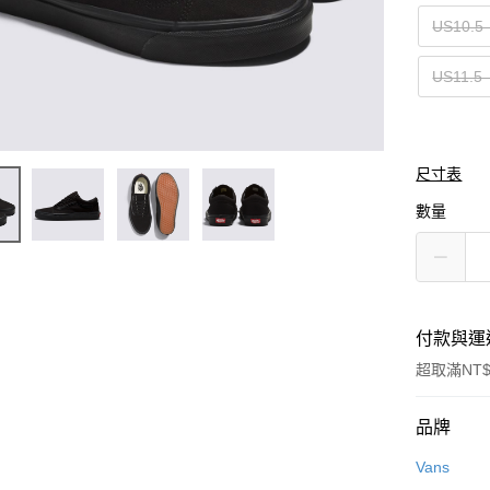
US10.5
US11.5
尺寸表
數量
付款與運
超取滿NT$
付款方式
品牌
信用卡一
Vans