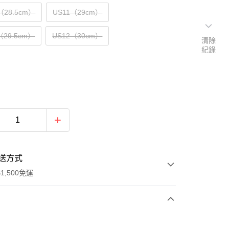
（28.5cm）
US11（29cm）
（29.5cm）
US12（30cm）
清除
紀錄
送方式
1,500免運
次付款