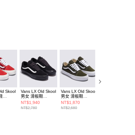
ld Skool
Vans LX Old Skool
Vans LX Old Skool
Vans LX Old Skoo
鞋
男女 滑板鞋
男女 滑板鞋
男女 滑板鞋
9IJ
VN000D56B8C
VN000D56KCZ
VN000D560QY
NT$1,940
NT$1,870
NT$1,940
NT$2,780
NT$2,680
NT$2,780