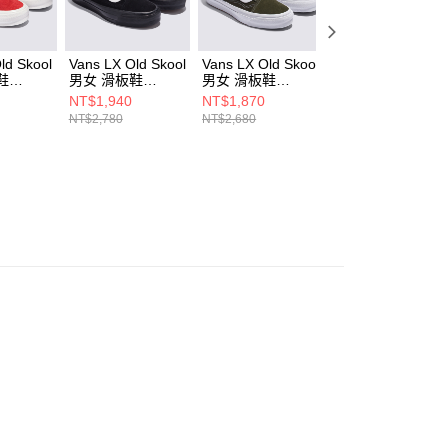
ld Skool
Vans LX Old Skool
Vans LX Old Skool
Vans LX Old Skoo
鞋
男女 滑板鞋
男女 滑板鞋
男女 滑板鞋
9IJ
VN000D56B8C
VN000D56KCZ
VN000D560QY
NT$1,940
NT$1,870
NT$1,940
NT$2,780
NT$2,680
NT$2,780