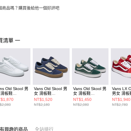
個商品嗎？購買後給他一個好評吧
買清單 一
ns Old Skool 男
Vans Old Skool 男
Vans Old Skool 男
Vans LX O
 滑板鞋
女 滑板鞋
女 滑板鞋
男女 滑板
N000D3HW00
VN0A2Z42NVY
VN000D7ZPRM
VN000D56
$1,870
NT$1,520
NT$1,450
NT$1,940
$2,080
NT$2,180
NT$2,080
NT$2,780
有興趣的商品
全站排行