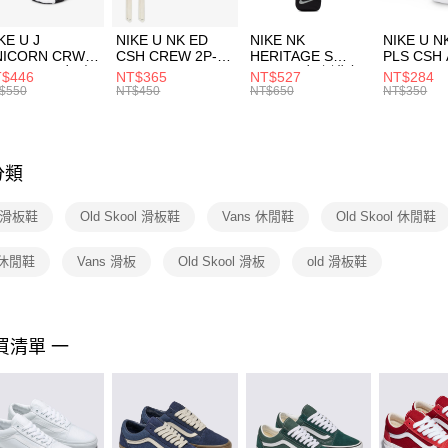
２．訂單
３．收到繳
付款後門
KE U J
NIKE U NK ED
NIKE NK
NIKE U N
／ATM／
NICORN CRW
CSH CREW 2P-
HERITAGE S
PLS CSH 
每筆NT$1
※ 請注意
R -160 男女 中
144 EMBRDY 男
SMIT 男女 側背包
144 DBL
$446
NT$365
NT$527
NT$284
絡購買商品
襪 FZ3393100
女 短統襪
BA5871010
襪 DH405
$550
NT$450
NT$650
NT$350
先享後付
FZ3073133
※ 交易是
是否繳費成
付客戶支
分類
【注意事
１．透過由
s 滑板鞋
Old Skool 滑板鞋
Vans 休閒鞋
Old Skool 休閒鞋
交易，需
求債權轉
２．關於
 休閒鞋
Vans 滑板
Old Skool 滑板
old 滑板鞋
https://aft
３．未成
「AFTE
任。
買清單 一
４．使用「
即時審查
結果請求
５．嚴禁
形，恩沛
動。