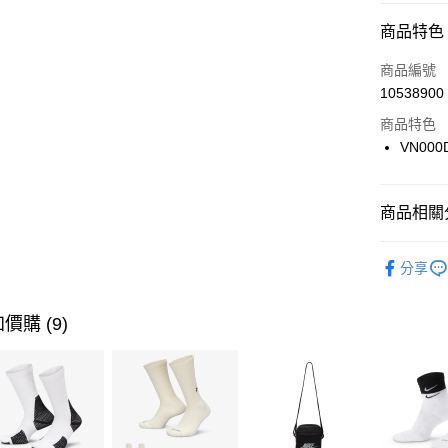
信用卡分
商品特色
3 期 
商品編號
合作金
LINE Pay
10538900
華南商
Apple Pay
上海商
商品特色
國泰世
VN000
悠遊付
臺灣中
匯豐（
全盈+PAY
聯邦商
商品相關分
元大商
AFTEE先
玉山商
品牌
Va
相關說明
分享
台新國
【關於「A
男性商品
台灣樂
AFTEE
便利好安
運動類型
運送方式
價購 (9)
１．簡單
２．便利
7-11取貨
３．安心
每筆NT$1
【「AFT
宅配
１．於結帳
付」結帳
每筆NT$1