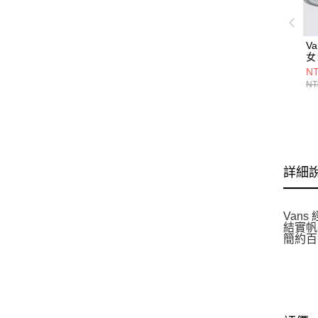
Va
女
V
NT
NT
詳細
Van
結實帆
簡約百