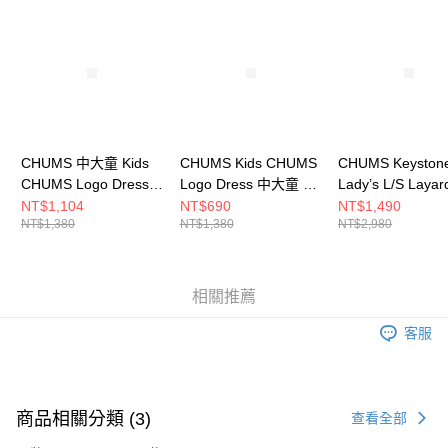
請求用戶進行身份認證。
５．嚴禁一人註冊多個帳號或使用他人資訊註冊。若發現惡意使用之情形，
恩沛科技股份有限公司將有權停止該用戶之使用額度並採取法律行動。
CHUMS 中大童 Kids
CHUMS Kids CHUMS
CHUMS Keyston
CHUMS Logo Dress短
Logo Dress 中大童 短
Lady’s L/S Layar
袖洋裝
袖洋裝
Shirt 女 兩件式
NT$1,104
NT$690
NT$1,490
NT$1,380
NT$1,380
NT$2,980
CH211284M062
CH211284W075
袖上衣
CH181272B005
相關推薦
客服
商品相關分類 (3)
查看全部