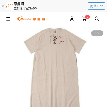
摩曼頓
開啟APP
立刻使用官方APP
0
1
/
2