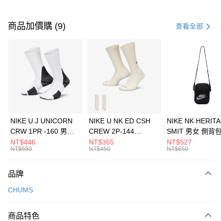
付款方式
信用卡一次付款
商品加價購 (9)
查看全部
信用卡分期付款
3 期 0 利率 每期
NT$893
21家銀行
合作金庫商業銀行
第一商業銀行
LINE Pay
華南商業銀行
彰化商業銀行
Apple Pay
上海商業儲蓄銀行
台北富邦商業銀行
國泰世華商業銀行
兆豐國際商業銀行
悠遊付
臺灣中小企業銀行
台中商業銀行
NIKE U J UNICORN
NIKE U NK ED CSH
NIKE NK HERIT
匯豐（台灣）商業銀行
華泰商業銀行
CRW 1PR -160 男女
CREW 2P-144
SMIT 男女 側背
全盈+PAY
聯邦商業銀行
遠東國際商業銀行
中統襪 FZ3393100
EMBRDY 男女 短統襪
BA5871010
NT$446
NT$365
NT$527
元大商業銀行
永豐商業銀行
NT$550
NT$450
NT$650
AFTEE先享後付
FZ3073133
玉山商業銀行
星展（台灣）商業銀行
相關說明
台新國際商業銀行
中國信託商業銀行
品牌
【關於「AFTEE先享後付」】
台灣樂天信用卡公司
AFTEE先享後付是「在收到商品之後才付款」的支付方式。 讓您購物簡單
運送方式
CHUMS
便利好安心！
１．簡單：不需註冊會員、不需綁卡、不需儲值。
7-11取貨(快速到店)
２．便利：只要手機號碼，簡訊認證，即可結帳。
商品特色
每筆NT$100，滿NT$1,500(含以上)免運費
３．安心：先確認商品／服務後，再付款。