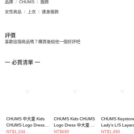
品牌
CHUMS
服飾
女性商品
上衣
連身服飾
評價
喜歡這個商品嗎？購買後給他一個好評吧
一 必買清單 一
CHUMS 中大童 Kids
CHUMS Kids CHUMS
CHUMS Keyston
CHUMS Logo Dress短
Logo Dress 中大童 短
Lady’s L/S Layar
袖洋裝
袖洋裝
Shirt 女 兩件式
NT$1,104
NT$690
NT$1,490