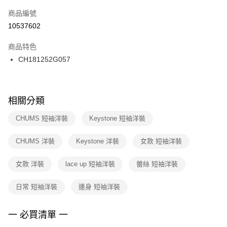
商品編號
宅配
【「AFTEE先享後付」結帳流程】
１．於結帳方式選擇「AFTEE先享後付」後，將跳轉至「AFTEE先享後付」
10537602
每筆NT$100，滿NT$1,500(含以上)免運費
結帳頁面，進行簡訊認證並確認金額後，即可完成結帳。
２．訂單成立數日內，您將收到繳費通知簡訊。
商品特色
付款後門市自取
３．收到繳費通知簡訊後14天內，點擊此簡訊中的連結，可透過四大超商／
CH181252G057
每筆NT$100，滿NT$1,500(含以上)免運費
ATM／網路銀行／等多元方式進行付款，方視為交易完成。
※ 請注意：結帳手續完成當下不需立刻繳費，但若您需要取消訂單，請聯絡
購買商品的店家。未經商家同意取消之訂單仍視為有效，需透過AFTEE先享
後付繳納相關費用。
※ 交易是否成功請以「AFTEE先享後付 」之結帳頁面顯示為準，若有關於
相關分類
是否繳費成功／繳費後需取消欲退款等相關疑問，請聯繫「AFTEE先享後付
客戶支援中心」
https://netprotections.freshdesk.com/support/home
CHUMS 短袖洋裝
Keystone 短袖洋裝
【注意事項】
CHUMS 洋裝
Keystone 洋裝
女款 短袖洋裝
１．透過由恩沛科技股份有限公司提供之「AFTEE先享後付」服務完成之交
易，需依本服務之必要範圍內提供個人資料，並將交易相關給付款項請求債
權轉讓予恩沛科技股份有限公司。
女款 洋裝
lace up 短袖洋裝
蕾絲 短袖洋裝
２．關於個人資料處理事宜，請瀏覽以下網址：
https://aftee.tw/terms/#terms3
日常 短袖洋裝
連身 短袖洋裝
３．未成年的使用者請事先徵得法定代理人或監護人之同意方可使用
「AFTEE先享後付」，若未經同意申辦者引起之損失，本公司不負相關責
任。
一 必買清單 一
４．使用「AFTEE先享後付」時，將依據個別帳號之用戶狀況，依本公司即
時審查核予不同之上限額度；若仍有額度不足之情形，本公司將視審查結果