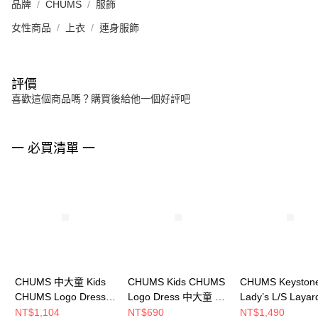
品牌
CHUMS
服飾
女性商品
上衣
連身服飾
評價
喜歡這個商品嗎？購買後給他一個好評吧
一 必買清單 一
CHUMS 中大童 Kids
CHUMS Kids CHUMS
CHUMS Keyston
CHUMS Logo Dress短
Logo Dress 中大童 短
Lady’s L/S Layar
袖洋裝
袖洋裝
Shirt 女 兩件式
NT$1,104
NT$690
NT$1,490