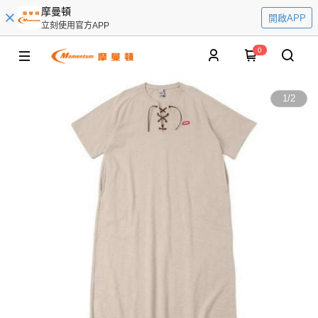
摩曼頓
開啟APP
立刻使用官方APP
0
1
/
2