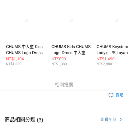
請求用戶進行身份認證。
５．嚴禁一人註冊多個帳號或使用他人資訊註冊。若發現惡意使用之情形，
恩沛科技股份有限公司將有權停止該用戶之使用額度並採取法律行動。
CHUMS 中大童 Kids
CHUMS Kids CHUMS
CHUMS Keyston
CHUMS Logo Dress短
Logo Dress 中大童 短
Lady’s L/S Layar
袖洋裝
袖洋裝
Shirt 女 兩件式
NT$1,104
NT$690
NT$1,490
NT$1,380
NT$1,380
NT$2,980
CH211284M062
CH211284W075
袖上衣
CH181272B005
相關推薦
客服
商品相關分類 (3)
查看全部