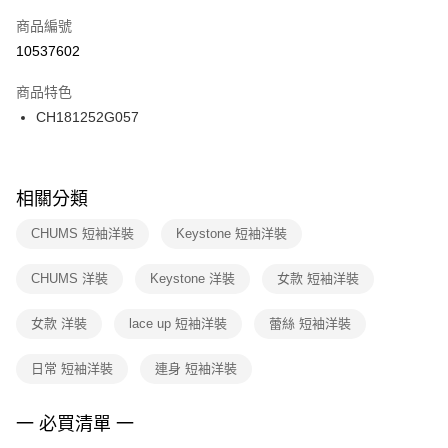
商品編號
宅配
【「AFTEE先享後付」結帳流程】
１．於結帳方式選擇「AFTEE先享後付」後，將跳轉至「AFTEE先享後付」
10537602
每筆NT$100，滿NT$1,500(含以上)免運費
結帳頁面，進行簡訊認證並確認金額後，即可完成結帳。
２．訂單成立數日內，您將收到繳費通知簡訊。
商品特色
付款後門市自取
３．收到繳費通知簡訊後14天內，點擊此簡訊中的連結，可透過四大超商／
CH181252G057
每筆NT$100，滿NT$1,500(含以上)免運費
ATM／網路銀行／等多元方式進行付款，方視為交易完成。
※ 請注意：結帳手續完成當下不需立刻繳費，但若您需要取消訂單，請聯絡
購買商品的店家。未經商家同意取消之訂單仍視為有效，需透過AFTEE先享
後付繳納相關費用。
※ 交易是否成功請以「AFTEE先享後付 」之結帳頁面顯示為準，若有關於
相關分類
是否繳費成功／繳費後需取消欲退款等相關疑問，請聯繫「AFTEE先享後付
客戶支援中心」
https://netprotections.freshdesk.com/support/home
CHUMS 短袖洋裝
Keystone 短袖洋裝
【注意事項】
CHUMS 洋裝
Keystone 洋裝
女款 短袖洋裝
１．透過由恩沛科技股份有限公司提供之「AFTEE先享後付」服務完成之交
易，需依本服務之必要範圍內提供個人資料，並將交易相關給付款項請求債
權轉讓予恩沛科技股份有限公司。
女款 洋裝
lace up 短袖洋裝
蕾絲 短袖洋裝
２．關於個人資料處理事宜，請瀏覽以下網址：
https://aftee.tw/terms/#terms3
日常 短袖洋裝
連身 短袖洋裝
３．未成年的使用者請事先徵得法定代理人或監護人之同意方可使用
「AFTEE先享後付」，若未經同意申辦者引起之損失，本公司不負相關責
任。
一 必買清單 一
４．使用「AFTEE先享後付」時，將依據個別帳號之用戶狀況，依本公司即
時審查核予不同之上限額度；若仍有額度不足之情形，本公司將視審查結果