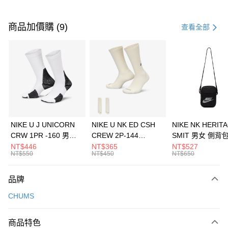
付款方式
信用卡一次付款
商品加價購 (9)
查看全部
信用卡分期付款
3 期 0 利率 每期
NT$893
21家銀行
合作金庫商業銀行
第一商業銀行
LINE Pay
華南商業銀行
彰化商業銀行
Apple Pay
上海商業儲蓄銀行
台北富邦商業銀行
國泰世華商業銀行
兆豐國際商業銀行
悠遊付
臺灣中小企業銀行
台中商業銀行
NIKE U J UNICORN
NIKE U NK ED CSH
NIKE NK HERIT
匯豐（台灣）商業銀行
華泰商業銀行
CRW 1PR -160 男女
CREW 2P-144
SMIT 男女 側背
全盈+PAY
聯邦商業銀行
遠東國際商業銀行
中統襪 FZ3393100
EMBRDY 男女 短統襪
BA5871010
NT$446
NT$365
NT$527
元大商業銀行
永豐商業銀行
NT$550
NT$450
NT$650
AFTEE先享後付
FZ3073133
玉山商業銀行
星展（台灣）商業銀行
相關說明
台新國際商業銀行
中國信託商業銀行
品牌
【關於「AFTEE先享後付」】
台灣樂天信用卡公司
AFTEE先享後付是「在收到商品之後才付款」的支付方式。 讓您購物簡單
運送方式
CHUMS
便利好安心！
１．簡單：不需註冊會員、不需綁卡、不需儲值。
7-11取貨(快速到店)
２．便利：只要手機號碼，簡訊認證，即可結帳。
商品特色
每筆NT$100，滿NT$1,500(含以上)免運費
３．安心：先確認商品／服務後，再付款。