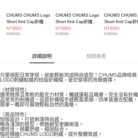
CHUMS CHUMS Logo
CHUMS CHUMS Logo
CHUMS CHUMS 
Short Knit Cap針織帽
Short Knit Cap針織帽
Short Knit Ca
CH051402N001
CH051402Y001
CH051402K001
NT$882
NT$882
NT$882
NT$980
NT$980
NT$980
詳細說明
相關推薦
只要搭配日常穿搭，就能輕鬆完成時尚造型！CHUMS品牌經典
LOGO刺繡點綴的短版針織帽，是您穿搭的亮眼選擇。
〈材質特性〉
選用微厚且柔軟的壓克力材質，觸感蓬鬆且親膚，完全沒有針織
品常見的刺癢感。這款針織帽手感輕盈柔順，四季皆適合配戴，
簡單一戴即可展現輕鬆自然的風格。
〈商品特色〉
短版設計，打造俐落時尚感。
略為淺頂的造型，修飾臉型更顯俐落。
彈性佳，佩戴舒適、穩固貼合。
帽前精緻CHUMS LOGO刺繡，提升整體質感。