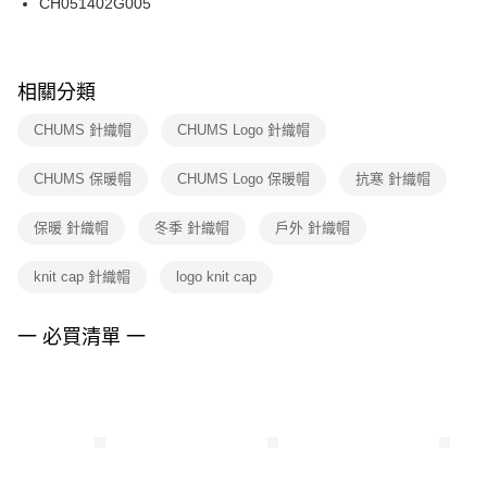
CH051402G005
每筆NT$100，滿NT$1,500(含以上)免運費
ATM／網路銀行／等多元方式進行付款，方視為交易完成。
※ 請注意：結帳手續完成當下不需立刻繳費，但若您需要取消訂單，請聯絡
購買商品的店家。未經商家同意取消之訂單仍視為有效，需透過AFTEE先享
後付繳納相關費用。
※ 交易是否成功請以「AFTEE先享後付 」之結帳頁面顯示為準，若有關於
相關分類
是否繳費成功／繳費後需取消欲退款等相關疑問，請聯繫「AFTEE先享後付
客戶支援中心」
https://netprotections.freshdesk.com/support/home
CHUMS 針織帽
CHUMS Logo 針織帽
【注意事項】
CHUMS 保暖帽
CHUMS Logo 保暖帽
抗寒 針織帽
１．透過由恩沛科技股份有限公司提供之「AFTEE先享後付」服務完成之交
易，需依本服務之必要範圍內提供個人資料，並將交易相關給付款項請求債
權轉讓予恩沛科技股份有限公司。
保暖 針織帽
冬季 針織帽
戶外 針織帽
２．關於個人資料處理事宜，請瀏覽以下網址：
https://aftee.tw/terms/#terms3
knit cap 針織帽
logo knit cap
３．未成年的使用者請事先徵得法定代理人或監護人之同意方可使用
「AFTEE先享後付」，若未經同意申辦者引起之損失，本公司不負相關責
任。
一 必買清單 一
４．使用「AFTEE先享後付」時，將依據個別帳號之用戶狀況，依本公司即
時審查核予不同之上限額度；若仍有額度不足之情形，本公司將視審查結果
請求用戶進行身份認證。
５．嚴禁一人註冊多個帳號或使用他人資訊註冊。若發現惡意使用之情形，
恩沛科技股份有限公司將有權停止該用戶之使用額度並採取法律行動。