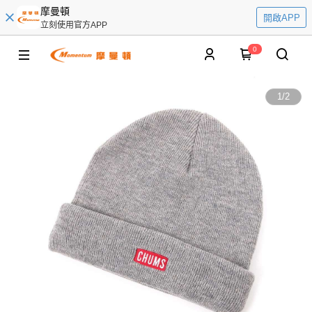
摩曼頓
開啟APP
立刻使用官方APP
0
1
/
2