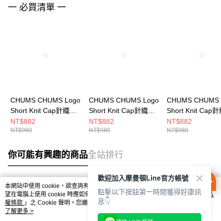
一 必買清單 一
CHUMS CHUMS Logo
CHUMS CHUMS Logo
CHUMS CHUMS 
Short Knit Cap針織帽
Short Knit Cap針織帽
Short Knit Ca
CH051402N001
CH051402Y001
CH051402K001
NT$882
NT$882
NT$882
NT$980
NT$980
NT$980
你可能有興趣的商品
全站排行
歡迎加入摩曼頓Line官方帳號
本網站中使用 cookie，欲查詢有關本網站使用 cookie 方式之詳情，及若您不希
點擊以下按鈕第一時間獲得好康訊
熱門標籤
望在電腦上使用 cookie 時應如何變更電腦的 cookie 設定，請參閱本網站「
隱私
息👇
權條款
」之 Cookie 聲明。您繼續使用本網站即表示您同意本公司得按本網站使
用條款之 Cookie 聲明使用 cookie。
了解更多 >