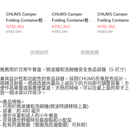
CHUMS Camper
CHUMS Camper
CHUMS Camper
Folding Container輕便
Folding Container輕便
Folding Contai
收納箱
收納箱
收納箱
NT$1,962
NT$1,962
NT$1,962
NT$2,180
NT$2,180
NT$2,180
CH621903R001
CH621903M032
CH621903Y001
詳細說明
相關推薦
推薦用於日常午餐盒，微波爐和洗碗機安全食品容器（S 尺寸）
兼具設計性和功能性的食品容器。採用CHUMS形象配色設計，
吸睛且耐看。透過改變內蓋向上或向下的方向即可調整容量，方
便作為單層或兩層便當盒。天熱的時候，可以在最上面的架子上
放一個冰袋以作保冷。
<產品規格>
- 可用於微波爐和洗碗機(微波時請移除上蓋)
- 容量：約 480 毫升
- 適合兒童和成人的小午餐盒
- 非常適合野餐時包裝甜點和小配菜
- 配有防漏墊圈（墊圈為防漏墊圈）可拆卸）