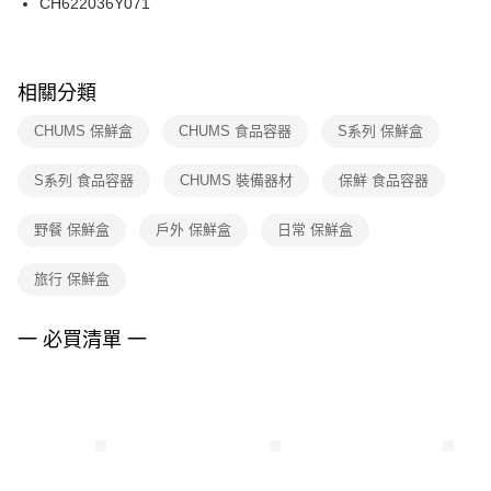
CH622036Y071
每筆NT$100，滿NT$1,500(含以上)免運費
ATM／網路銀行／等多元方式進行付款，方視為交易完成。
※ 請注意：結帳手續完成當下不需立刻繳費，但若您需要取消訂單，請聯絡
購買商品的店家。未經商家同意取消之訂單仍視為有效，需透過AFTEE先享
後付繳納相關費用。
※ 交易是否成功請以「AFTEE先享後付 」之結帳頁面顯示為準，若有關於
相關分類
是否繳費成功／繳費後需取消欲退款等相關疑問，請聯繫「AFTEE先享後付
客戶支援中心」
https://netprotections.freshdesk.com/support/home
CHUMS 保鮮盒
CHUMS 食品容器
S系列 保鮮盒
【注意事項】
S系列 食品容器
CHUMS 裝備器材
保鮮 食品容器
１．透過由恩沛科技股份有限公司提供之「AFTEE先享後付」服務完成之交
易，需依本服務之必要範圍內提供個人資料，並將交易相關給付款項請求債
權轉讓予恩沛科技股份有限公司。
野餐 保鮮盒
戶外 保鮮盒
日常 保鮮盒
２．關於個人資料處理事宜，請瀏覽以下網址：
https://aftee.tw/terms/#terms3
旅行 保鮮盒
３．未成年的使用者請事先徵得法定代理人或監護人之同意方可使用
「AFTEE先享後付」，若未經同意申辦者引起之損失，本公司不負相關責
任。
一 必買清單 一
４．使用「AFTEE先享後付」時，將依據個別帳號之用戶狀況，依本公司即
時審查核予不同之上限額度；若仍有額度不足之情形，本公司將視審查結果
請求用戶進行身份認證。
５．嚴禁一人註冊多個帳號或使用他人資訊註冊。若發現惡意使用之情形，
恩沛科技股份有限公司將有權停止該用戶之使用額度並採取法律行動。