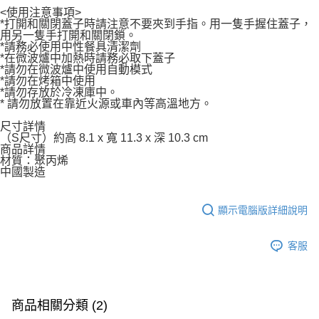
<使用注意事項>
*打開和關閉蓋子時請注意不要夾到手指。用一隻手握住蓋子，
用另一隻手打開和關閉鎖。
*請務必使用中性餐具清潔劑
*在微波爐中加熱時請務必取下蓋子
*請勿在微波爐中使用自動模式
*請勿在烤箱中使用
*請勿存放於冷凍庫中。
* 請勿放置在靠近火源或車內等高溫地方。
尺寸詳情
（S尺寸）約高 8.1 x 寬 11.3 x 深 10.3 cm
商品詳情
材質：聚丙烯
中國製造
顯示電腦版詳細說明
客服
商品相關分類 (2)