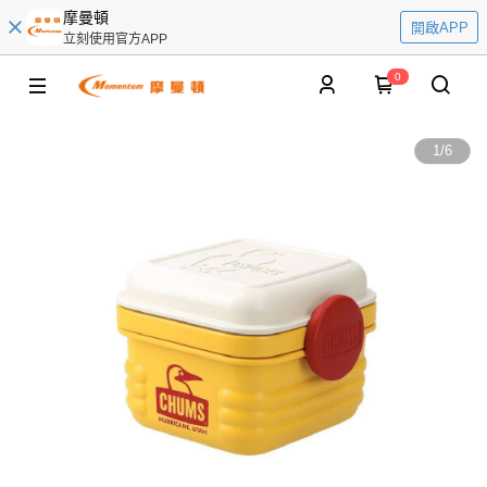
摩曼頓
開啟APP
立刻使用官方APP
0
1
/
6