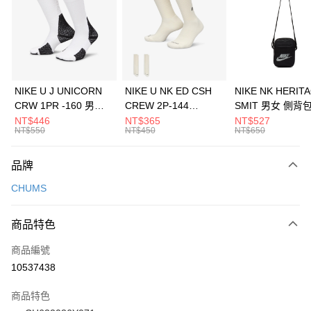
3 期 0 利率 每期
NT$160
21家銀行
合作金庫商業銀行
第一商業銀行
LINE Pay
華南商業銀行
彰化商業銀行
Apple Pay
上海商業儲蓄銀行
台北富邦商業銀行
國泰世華商業銀行
兆豐國際商業銀行
悠遊付
臺灣中小企業銀行
台中商業銀行
NIKE U J UNICORN
NIKE U NK ED CSH
NIKE NK HERIT
匯豐（台灣）商業銀行
華泰商業銀行
CRW 1PR -160 男女
CREW 2P-144
SMIT 男女 側背
全盈+PAY
聯邦商業銀行
遠東國際商業銀行
中統襪 FZ3393100
EMBRDY 男女 短統襪
BA5871010
NT$446
NT$365
NT$527
元大商業銀行
永豐商業銀行
NT$550
NT$450
NT$650
AFTEE先享後付
FZ3073133
玉山商業銀行
星展（台灣）商業銀行
相關說明
台新國際商業銀行
中國信託商業銀行
品牌
【關於「AFTEE先享後付」】
台灣樂天信用卡公司
AFTEE先享後付是「在收到商品之後才付款」的支付方式。 讓您購物簡單
運送方式
CHUMS
便利好安心！
１．簡單：不需註冊會員、不需綁卡、不需儲值。
7-11取貨(快速到店)
２．便利：只要手機號碼，簡訊認證，即可結帳。
商品特色
每筆NT$100，滿NT$1,500(含以上)免運費
３．安心：先確認商品／服務後，再付款。
商品編號
宅配
【「AFTEE先享後付」結帳流程】
１．於結帳方式選擇「AFTEE先享後付」後，將跳轉至「AFTEE先享後付」
10537438
每筆NT$100，滿NT$1,500(含以上)免運費
結帳頁面，進行簡訊認證並確認金額後，即可完成結帳。
２．訂單成立數日內，您將收到繳費通知簡訊。
商品特色
付款後門市自取
３．收到繳費通知簡訊後14天內，點擊此簡訊中的連結，可透過四大超商／