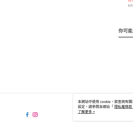
NT
CH
NT
你可能
本網站中使用 cookie，欲查詢有關
設定，請參閱本網站「
隱私權條款
使用 cookie。
了解更多 >