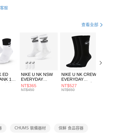
業銀行
星展（台灣）商業銀行
HUMS
裝備用品
客服
際商業銀行
中國信託商業銀行
FTEE先享後付」】
露營
裝備器材
天信用卡公司
先享後付是「在收到商品之後才付款」的支付方式。 讓您購物簡單
心！
查看全部
：不需註冊會員、不需綁卡、不需儲值。
：只要手機號碼，簡訊認證，即可結帳。
(快速到店)
：先確認商品／服務後，再付款。
00，滿NT$1,500(含以上)免運費
EE先享後付」結帳流程】
方式選擇「AFTEE先享後付」後，將跳轉至「AFTEE先享後
頁面，進行簡訊認證並確認金額後，即可完成結帳。
00，滿NT$1,500(含以上)免運費
成立數日內，您將收到繳費通知簡訊。
費通知簡訊後14天內，點擊此簡訊中的連結，可透過四大超商
市自取
K ED
NIKE U NK NSW
NIKE U NK CREW
NIKE U NK
網路銀行／等多元方式進行付款，方視為交易完成。
ANK 1P
EVERYDAY
EVERYDAY
EVERYDAY LTW
00，滿NT$1,500(含以上)免運費
：結帳手續完成當下不需立刻繳費，但若您需要取消訂單，請聯
 男 中統
ESSENTIAL CR
BBALL 3PR 男女
ANKLE 3PR 男女
NT$365
NT$527
NT$365
的店家。未經商家同意取消之訂單仍視為有效，需透過AFTEE
8104
男女 短統襪
長統襪
踝襪 SX7677010
NT$450
NT$650
NT$450
繳納相關費用。
DX5089103
DA2123010
否成功請以「AFTEE先享後付 」之結帳頁面顯示為準，若有關於
功／繳費後需取消欲退款等相關疑問，請聯繫「AFTEE先享後
援中心」
https://netprotections.freshdesk.com/support/home
項】
恩沛科技股份有限公司提供之「AFTEE先享後付」服務完成之
器
CHUMS 裝備器材
保鮮 食品容器
依本服務之必要範圍內提供個人資料，並將交易相關給付款項請
讓予恩沛科技股份有限公司。