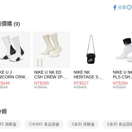
玉山商
品牌
C
相關說明
分享
台新國
【關於「A
運動類型
台灣樂
AFTEE
便利好安
運送方式
價購 (9)
１．簡單
２．便利
7-11取貨
３．安心
每筆NT$1
【「AFT
宅配
１．於結帳
付」結帳
每筆NT$1
２．訂單
３．收到繳
付款後門
KE U J
NIKE U NK ED
NIKE NK
NIKE U N
／ATM／
NICORN CRW
CSH CREW 2P-
HERITAGE S
PLS CSH 
每筆NT$1
※ 請注意
R -160 男女 中
144 EMBRDY 男
SMIT 男女 側背包
144 DBL
$446
NT$365
NT$527
NT$284
絡購買商品
襪 FZ3393100
女 短統襪
BA5871010
襪 DH405
$550
NT$450
NT$650
NT$350
先享後付
FZ3073133
※ 交易是
是否繳費成
付客戶支
分類
【注意事
１．透過由
MS 保鮮盒
CHUMS 食品容器
S系列 保鮮盒
S系列 食品容
交易，需
求債權轉