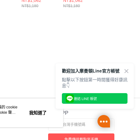
NT$1,062
NT$1,062
NT$1,422
桌
桌
CH621981Y001
NT$1,180
NT$1,180
NT$1,580
7K001
CH621983Y001
CH621983M032
歡迎加入摩曼頓Line官方帳號
點擊以下按鈕第一時間獲得好康訊
息👇
連結 LINE 帳號
 cookie
kie 聲明
我知道了
官方APP
免費傳送載點至手機