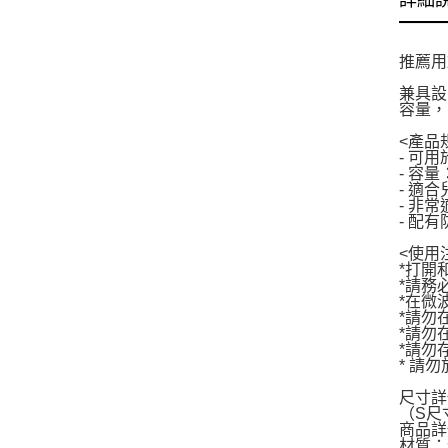
詳細
推薦用
兼具設
容量，
<產品
- 可
- 容量
- 適
- 非
- 配
<使用
*打開
*請務
*在微
*請勿
*請勿
*請勿
* 請
尺寸詳
（S尺寸）
商品詳
材質：