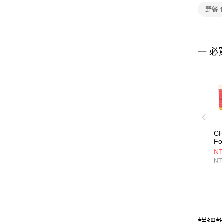
野餐
一 必
C
Fo
輕
NT
CH
NT