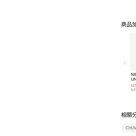
商品加
NI
U
1P
NT
統
NT
相關
CHU