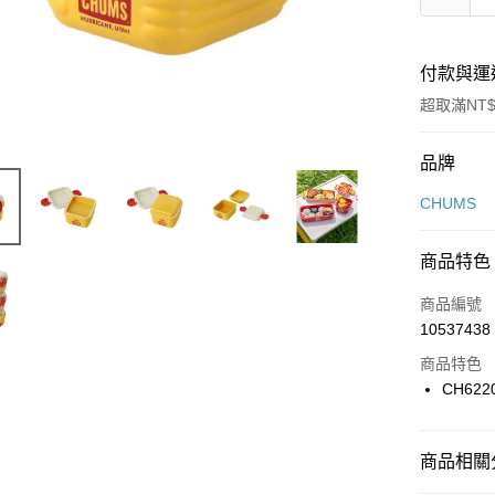
付款與運
超取滿NT$
付款方式
品牌
信用卡一
CHUMS
信用卡分
商品特色
3 期 
商品編號
合作金
LINE Pay
10537438
華南商
Apple Pay
上海商
商品特色
國泰世
CH622
悠遊付
臺灣中
匯豐（
全盈+PAY
聯邦商
商品相關分
元大商
AFTEE先