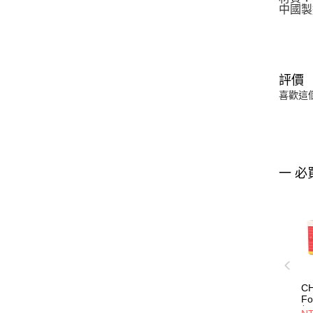
中國製
評價
喜歡這
一 必
C
Fo
輕