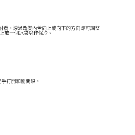
且耐看。透過改變內蓋向上或向下的方向即可調整
上放一個冰袋以作保冷。
隻手打開和關閉鎖。