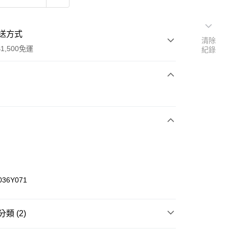
送方式
清除
1,500免運
紀錄
次付款
期付款
0 利率 每期
NT$160
21家銀行
庫商業銀行
第一商業銀行
業銀行
彰化商業銀行
業儲蓄銀行
台北富邦商業銀行
華商業銀行
兆豐國際商業銀行
036Y071
小企業銀行
台中商業銀行
台灣）商業銀行
華泰商業銀行
業銀行
遠東國際商業銀行
類 (2)
業銀行
永豐商業銀行
享後付