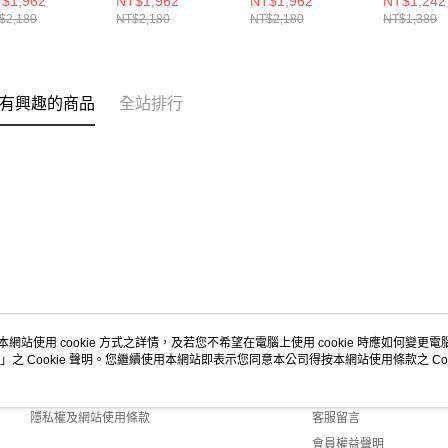
$1,962
NT$1,962
NT$1,962
NT$1,242
621903R001
CH621903M032
CH621903Y001
袋
$2,180
NT$2,180
NT$2,180
NT$1,380
CH60382
有興趣的商品
全站排行
本網站使用 cookie 方式之詳情，及若您不希望在電腦上使用 cookie 時應如何變更電腦的
」之 Cookie 聲明。您繼續使用本網站即表示您同意本公司得按本網站使用條款之 Coo
關於我們
客服資訊
商店簡介
購物說明
隱私權及網站使用條款
客服留言
會員權益聲明