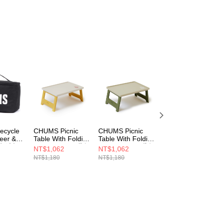
個人資料處理事宜，請瀏覽以下網址：
ee.tw/terms/#terms3
年的使用者請事先徵得法定代理人或監護人之同意方可使用
E先享後付」，若未經同意申辦者引起之損失，本公司不負相關責
AFTEE先享後付」時，將依據個別帳號之用戶狀況，依本公司
核予不同之上限額度；若仍有額度不足之情形，本公司將視審查
用戶進行身份認證。
一人註冊多個帳號或使用他人資訊註冊。若發現惡意使用之情
科技股份有限公司將有權停止該用戶之使用額度並採取法律行
cycle
CHUMS Picnic
CHUMS Picnic
CHUMS Camper
eer &
Table With Folding
Table With Folding
Folding Containe
ox保冷提
Container Top收納
Container Top收納
S收納箱
NT$1,062
NT$1,062
NT$1,422
桌
桌
CH621981Y001
NT$1,180
NT$1,180
NT$1,580
7K001
CH621983Y001
CH621983M032