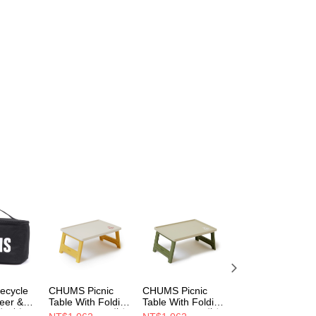
cycle
CHUMS Picnic
CHUMS Picnic
CHUMS Camper
eer &
Table With Folding
Table With Folding
Folding Containe
ox保冷提
Container Top收納
Container Top收納
S收納箱