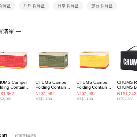
２．關於
 保鮮盒
戶外 保鮮盒
日常 保鮮盒
旅行 保鮮盒
https://aft
３．未成
「AFTE
任。
買清單 一
４．使用「
即時審查
結果請求
５．嚴禁
形，恩沛
動。
HUMS Camper
CHUMS Camper
CHUMS Camper
CHUMS Re
lding Container
Folding Container
Folding Container
CHUMS B
便收納箱
輕便收納箱
輕便收納箱
Spice B
$1,962
NT$1,962
NT$1,962
NT$1,242
621903R001
CH621903M032
CH621903Y001
袋
$2,180
NT$2,180
NT$2,180
NT$1,380
CH60382