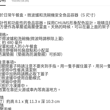
說明
相關推薦
於日常午餐盒，微波爐和洗碗機安全食品容器（S 尺寸）
計性和功能性的食品容器。採用CHUMS形象配色設計，吸睛
方便作為單層或兩層便當盒。天熱的時候，可以在最上面的架子
規格>
用於微波爐和洗碗機(微波時請移除上蓋)
：約 480 毫升
合兒童和成人的小午餐盒
常適合野餐時包裝甜點和小配菜
有防漏墊圈（墊圈為防漏墊圈）可拆卸）
注意事項>
和關閉蓋子時請注意不要夾到手指。用一隻手握住蓋子，用另一
必使用中性餐具清潔劑
波爐中加熱時請務必取下蓋子
在微波爐中使用自動模式
在烤箱中使用
存放於冷凍庫中。
勿放置在靠近火源或車內等高溫地方。
情
約高 8.1 x 寬 11.3 x 深 10.3 cm
情
聚丙烯