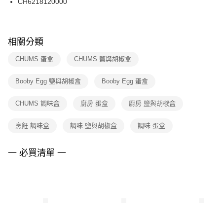
CH6218120000
每筆NT$100，滿NT$1,500(含以上)免運費
ATM／網路銀行／等多元方式進行付款，方視為交易完成。
※ 請注意：結帳手續完成當下不需立刻繳費，但若您需要取消訂單，請聯絡
購買商品的店家。未經商家同意取消之訂單仍視為有效，需透過AFTEE先享
後付繳納相關費用。
※ 交易是否成功請以「AFTEE先享後付 」之結帳頁面顯示為準，若有關於
相關分類
是否繳費成功／繳費後需取消欲退款等相關疑問，請聯繫「AFTEE先享後付
客戶支援中心」
https://netprotections.freshdesk.com/support/home
CHUMS 蛋盒
CHUMS 鹽與胡椒盒
【注意事項】
Booby Egg 鹽與胡椒盒
Booby Egg 蛋盒
１．透過由恩沛科技股份有限公司提供之「AFTEE先享後付」服務完成之交
易，需依本服務之必要範圍內提供個人資料，並將交易相關給付款項請求債
權轉讓予恩沛科技股份有限公司。
CHUMS 調味盒
廚房 蛋盒
廚房 鹽與胡椒盒
２．關於個人資料處理事宜，請瀏覽以下網址：
https://aftee.tw/terms/#terms3
烹飪 調味盒
調味 鹽與胡椒盒
調味 蛋盒
３．未成年的使用者請事先徵得法定代理人或監護人之同意方可使用
「AFTEE先享後付」，若未經同意申辦者引起之損失，本公司不負相關責
任。
一 必買清單 一
４．使用「AFTEE先享後付」時，將依據個別帳號之用戶狀況，依本公司即
時審查核予不同之上限額度；若仍有額度不足之情形，本公司將視審查結果
請求用戶進行身份認證。
５．嚴禁一人註冊多個帳號或使用他人資訊註冊。若發現惡意使用之情形，
恩沛科技股份有限公司將有權停止該用戶之使用額度並採取法律行動。