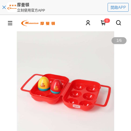
摩曼頓
開啟APP
立刻使用官方APP
0
1
/
6