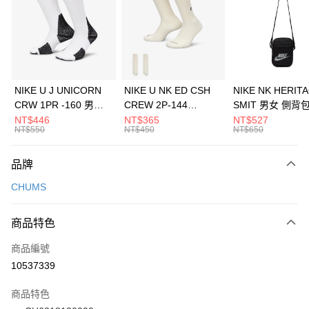
3 期 0 利率 每期
NT$226
21家銀行
合作金庫商業銀行
第一商業銀行
LINE Pay
華南商業銀行
彰化商業銀行
Apple Pay
上海商業儲蓄銀行
台北富邦商業銀行
國泰世華商業銀行
兆豐國際商業銀行
悠遊付
臺灣中小企業銀行
台中商業銀行
NIKE U J UNICORN
NIKE U NK ED CSH
NIKE NK HERIT
匯豐（台灣）商業銀行
華泰商業銀行
CRW 1PR -160 男女
CREW 2P-144
SMIT 男女 側背
全盈+PAY
聯邦商業銀行
遠東國際商業銀行
中統襪 FZ3393100
EMBRDY 男女 短統襪
BA5871010
NT$446
NT$365
NT$527
元大商業銀行
永豐商業銀行
NT$550
NT$450
NT$650
AFTEE先享後付
FZ3073133
玉山商業銀行
星展（台灣）商業銀行
相關說明
台新國際商業銀行
中國信託商業銀行
品牌
【關於「AFTEE先享後付」】
台灣樂天信用卡公司
AFTEE先享後付是「在收到商品之後才付款」的支付方式。 讓您購物簡單
運送方式
CHUMS
便利好安心！
１．簡單：不需註冊會員、不需綁卡、不需儲值。
7-11取貨(快速到店)
２．便利：只要手機號碼，簡訊認證，即可結帳。
商品特色
每筆NT$100，滿NT$1,500(含以上)免運費
３．安心：先確認商品／服務後，再付款。
商品編號
宅配
【「AFTEE先享後付」結帳流程】
１．於結帳方式選擇「AFTEE先享後付」後，將跳轉至「AFTEE先享後付」
10537339
每筆NT$100，滿NT$1,500(含以上)免運費
結帳頁面，進行簡訊認證並確認金額後，即可完成結帳。
２．訂單成立數日內，您將收到繳費通知簡訊。
商品特色
付款後門市自取
３．收到繳費通知簡訊後14天內，點擊此簡訊中的連結，可透過四大超商／