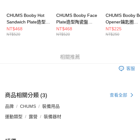
CHUMS Booby Hot
CHUMS Booby Face
CHUMS Booby Bo
Sandwich Plate造型陶
Plate造型陶瓷盤
Opener鑰匙圈
瓷盤 Bread
Booby
CH622050G011
NT$468
NT$468
NT$225
NT$520
NT$520
NT$250
CH622156Z293
CH622153Z051
相關推薦
客服
商品相關分類 (3)
查看全部
品牌
CHUMS
裝備用品
運動類型
露營
裝備器材