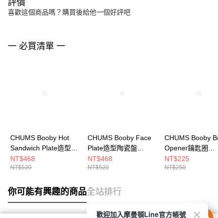
評價
喜歡這個商品嗎？購買後給他一個好評吧
一 必買清單 一
CHUMS Booby Hot
CHUMS Booby Face
CHUMS Booby Bo
Sandwich Plate造型陶
Plate造型陶瓷盤
Opener鑰匙圈
瓷盤 Bread
Booby
CH622050G011
NT$468
NT$468
NT$225
NT$520
NT$520
NT$250
CH622156Z293
CH622153Z051
你可能有興趣的商品
全站排行
歡迎加入摩曼頓Line官方帳號