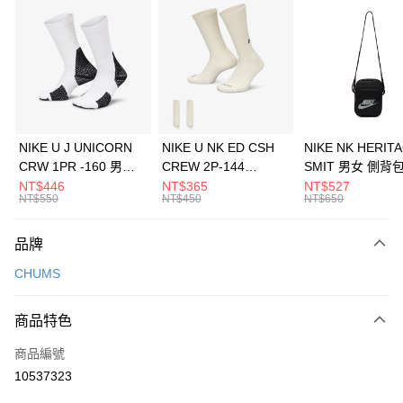
信用卡分期付款
3 期 0 利率 每期
NT$626
21家銀行
合作金庫商業銀行
第一商業銀行
LINE Pay
華南商業銀行
彰化商業銀行
Apple Pay
上海商業儲蓄銀行
台北富邦商業銀行
國泰世華商業銀行
兆豐國際商業銀行
悠遊付
臺灣中小企業銀行
台中商業銀行
NIKE U J UNICORN
NIKE U NK ED CSH
NIKE NK HERIT
匯豐（台灣）商業銀行
華泰商業銀行
CRW 1PR -160 男女
CREW 2P-144
SMIT 男女 側背
全盈+PAY
聯邦商業銀行
遠東國際商業銀行
中統襪 FZ3393100
EMBRDY 男女 短統襪
BA5871010
NT$446
NT$365
NT$527
元大商業銀行
永豐商業銀行
NT$550
NT$450
NT$650
AFTEE先享後付
FZ3073133
玉山商業銀行
星展（台灣）商業銀行
相關說明
台新國際商業銀行
中國信託商業銀行
品牌
【關於「AFTEE先享後付」】
台灣樂天信用卡公司
AFTEE先享後付是「在收到商品之後才付款」的支付方式。 讓您購物簡單
運送方式
CHUMS
便利好安心！
１．簡單：不需註冊會員、不需綁卡、不需儲值。
7-11取貨(快速到店)
２．便利：只要手機號碼，簡訊認證，即可結帳。
商品特色
每筆NT$100，滿NT$1,500(含以上)免運費
３．安心：先確認商品／服務後，再付款。
商品編號
宅配
【「AFTEE先享後付」結帳流程】
１．於結帳方式選擇「AFTEE先享後付」後，將跳轉至「AFTEE先享後付」
10537323
每筆NT$100，滿NT$1,500(含以上)免運費
結帳頁面，進行簡訊認證並確認金額後，即可完成結帳。