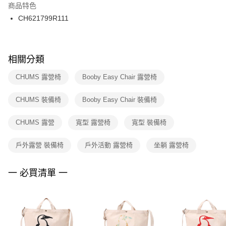
２．訂單成立數日內，您將收到繳費通知簡訊。
商品特色
付款後門市自取
３．收到繳費通知簡訊後14天內，點擊此簡訊中的連結，可透過四大超商／
CH621799R111
每筆NT$100，滿NT$1,500(含以上)免運費
ATM／網路銀行／等多元方式進行付款，方視為交易完成。
※ 請注意：結帳手續完成當下不需立刻繳費，但若您需要取消訂單，請聯絡
購買商品的店家。未經商家同意取消之訂單仍視為有效，需透過AFTEE先享
後付繳納相關費用。
※ 交易是否成功請以「AFTEE先享後付 」之結帳頁面顯示為準，若有關於
相關分類
是否繳費成功／繳費後需取消欲退款等相關疑問，請聯繫「AFTEE先享後付
客戶支援中心」
https://netprotections.freshdesk.com/support/home
CHUMS 露營椅
Booby Easy Chair 露營椅
【注意事項】
CHUMS 裝備椅
Booby Easy Chair 裝備椅
１．透過由恩沛科技股份有限公司提供之「AFTEE先享後付」服務完成之交
易，需依本服務之必要範圍內提供個人資料，並將交易相關給付款項請求債
權轉讓予恩沛科技股份有限公司。
CHUMS 露營
寬型 露營椅
寬型 裝備椅
２．關於個人資料處理事宜，請瀏覽以下網址：
https://aftee.tw/terms/#terms3
戶外露營 裝備椅
戶外活動 露營椅
坐躺 露營椅
３．未成年的使用者請事先徵得法定代理人或監護人之同意方可使用
「AFTEE先享後付」，若未經同意申辦者引起之損失，本公司不負相關責
任。
一 必買清單 一
４．使用「AFTEE先享後付」時，將依據個別帳號之用戶狀況，依本公司即
時審查核予不同之上限額度；若仍有額度不足之情形，本公司將視審查結果
請求用戶進行身份認證。
５．嚴禁一人註冊多個帳號或使用他人資訊註冊。若發現惡意使用之情形，
恩沛科技股份有限公司將有權停止該用戶之使用額度並採取法律行動。