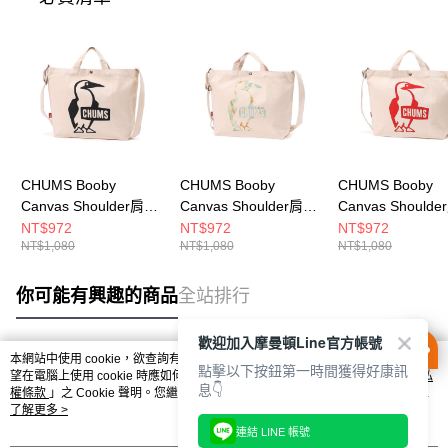
CHUMS Booby
CHUMS Booby
CHUMS Booby
Canvas Shoulder肩背
Canvas Shoulder肩背
Canvas Should
包 CH603494K001
包 CH603494Z358
包 CH603494R0
NT$972
NT$972
NT$972
NT$1,080
NT$1,080
NT$1,080
你可能有興趣的商品
全站排行
歡迎加入摩曼頓Line官方帳號
本網站中使用 cookie，欲查詢有關本網站使用 cookie 方式之詳情，及若您不希
點擊以下按鈕第一時間獲得好康訊
熱門標籤
望在電腦上使用 cookie 時應如何變更電腦的 cookie 設定，請參閱本網站「
隱私
息👇
權條款
」之 Cookie 聲明。您繼續使用本網站即表示您同意本公司得按本網站使
用條款之 Cookie 聲明使用 cookie。
了解更多 >
連結 LINE 帳號