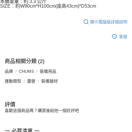
本體重量：約 3.3 公斤
SIZE：約W90cm*H100cm(座高43cm)*D53cm
顯示電腦版詳細說明
客服
商品相關分類 (2)
品牌
CHUMS
裝備用品
運動類型
露營
裝備器材
評價
喜歡這個商品嗎？購買後給他一個好評吧
一 必買清單 一