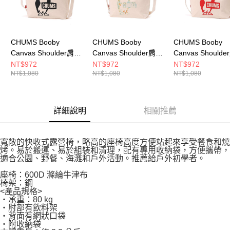
CHUMS Booby
CHUMS Booby
CHUMS Booby
Canvas Shoulder肩背
Canvas Shoulder肩背
Canvas Should
包 CH603494K001
包 CH603494Z358
包 CH603494R0
NT$972
NT$972
NT$972
NT$1,080
NT$1,080
NT$1,080
詳細說明
相關推薦
寬敞的快收式露營椅，略高的座椅高度方便站起來享受餐食和燒
烤。易於搬運、易於組裝和清理，配有專用收納袋，方便攜帶，
適合公園、野餐、海灘和戶外活動。推薦給戶外初學者。
座椅：600D 滌綸牛津布
椅架：鋼
<產品規格>
・承重：80 kg
・肘部有飲料架
・背面有網狀口袋
・附收納袋