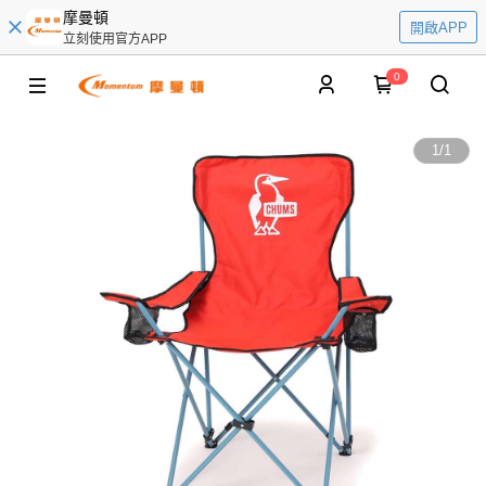
摩曼頓
開啟APP
立刻使用官方APP
0
1
/
1