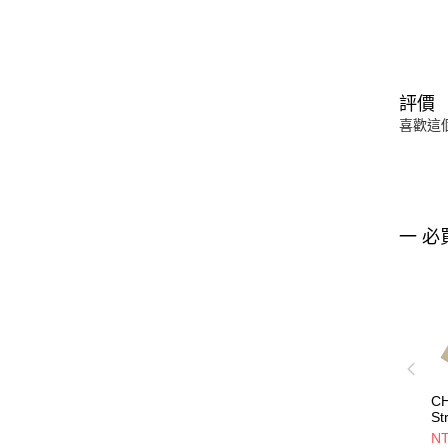
評價
喜歡這
一 必
CH
St
J
NT