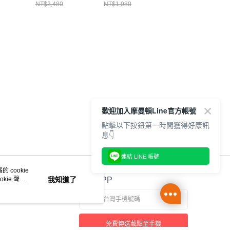
裝
CH012580Y074
CH012344B001
NT$2,480
NT$1,980
NT$1,880
3G001
CH181353T041
歡迎加入摩曼頓Line官方帳號
點擊以下按鈕第一時間獲得好康訊
息👇
連結 LINE 帳號
 cookie
kie 聲明
我知道了
官方APP
免費傳送載點至手機