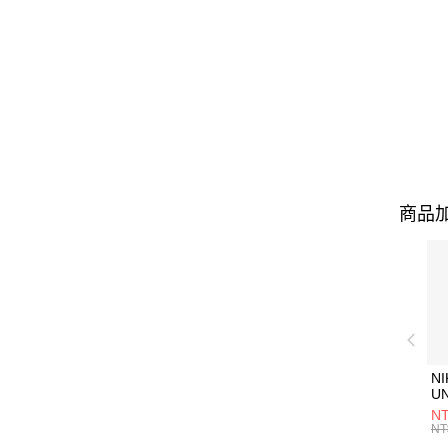
商品加
NI
U
1P
NT
統
NT