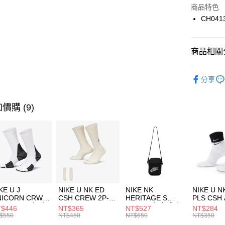
Apple Pay
上海商
商品特色
國泰世
CH041
悠遊付
臺灣中
匯豐（
全盈+PAY
聯邦商
商品相關分
元大商
AFTEE先
玉山商
品牌
C
相關說明
分享
台新國
【關於「A
男性商品
台灣樂
AFTEE
便利好安
運動類型
運送方式
價購 (9)
１．簡單
２．便利
7-11取貨
３．安心
每筆NT$1
【「AFT
宅配
１．於結帳
付」結帳
每筆NT$1
２．訂單
３．收到繳
付款後門
KE U J
NIKE U NK ED
NIKE NK
NIKE U N
／ATM／
NICORN CRW
CSH CREW 2P-
HERITAGE S
PLS CSH 
每筆NT$1
※ 請注意
R -160 男女 中
144 EMBRDY 男
SMIT 男女 側背包
144 DBL
$446
NT$365
NT$527
NT$284
絡購買商品
襪 FZ3393100
女 短統襪
BA5871010
襪 DH405
$550
NT$450
NT$650
NT$350
先享後付
FZ3073133