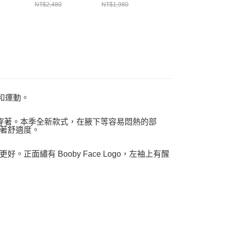
裝
CH012580Y074
CH012344B001
NT$2,480
NT$1,980
NT$1,880
3G001
CH181353T041
動和運動。
穿著。本季全新款式，在腋下等容易悶熱的部
著舒適度。
面繡有 Booby Face Logo，左袖上有醒