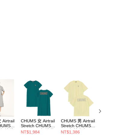
irtrail
CHUMS 女 Airtrail
CHUMS 男 Airtrail
CHUMS 男 Airtrai
CHUMS
Stretch CHUMS
Stretch CHUMS T-
Stretch CHUMS T
ce短袖洋
One-Piece短袖洋
Shirt短袖上衣
Shirt短袖上衣
NT$1,984
NT$1,386
NT$1,316