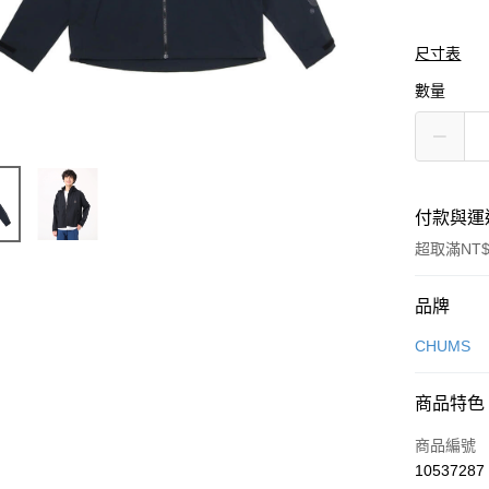
尺寸表
數量
付款與運
超取滿NT$
付款方式
品牌
信用卡一
CHUMS
信用卡分
商品特色
3 期 
商品編號
合作金
LINE Pay
10537287
華南商