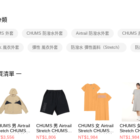
※ 交易是
是否繳費成
付客戶支
分類
【注意事
１．透過由
MS 外套
CHUMS 防潑水外套
Airtrail 防潑水外套
CHUMS
交易，需
求債權轉
２．關於
水 風衣外套
彈性 風衣外套
防潑水 彈性面料（Stretch）
防
https://aft
３．未成
「AFTE
任。
買清單 一
４．使用「
即時審查
結果請求
５．嚴禁
形，恩沛
動。
UMS 男 Airtrail
CHUMS 男 Airtrail
CHUMS 女 Airtrail
CHUMS 女 A
retch CHUMS
Stretch CHUMS
Stretch CHUMS
Stretch 
acket防潑水外套
Shorts短褲
One-Piece短袖洋
One-Pie
$3,556
NT$1,806
NT$1,984
NT$1,984