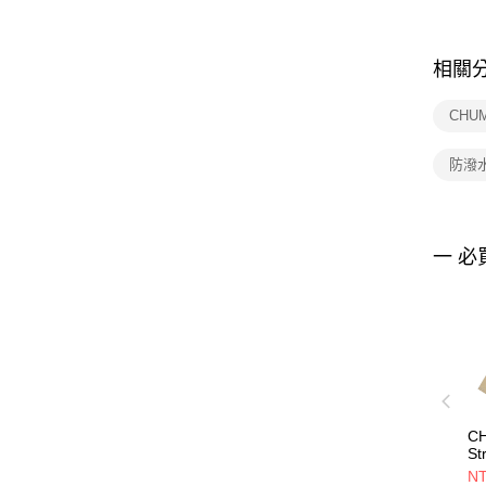
相關
CHU
防潑
一 必
CH
St
J
NT