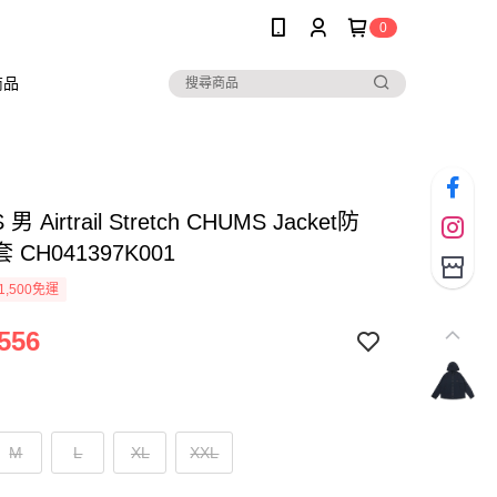
0
商品
男 Airtrail Stretch CHUMS Jacket防
CH041397K001
1,500免運
556
M
L
XL
XXL