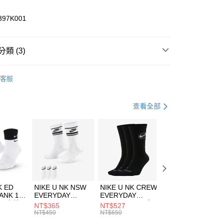
業儲蓄銀行
台北富邦商業銀行
華商業銀行
兆豐國際商業銀行
397K001
小企業銀行
台中商業銀行
台灣）商業銀行
華泰商業銀行
業銀行
遠東國際商業銀行
類 (3)
業銀行
永豐商業銀行
享後付
業銀行
星展（台灣）商業銀行
HUMS
服飾
客服
際商業銀行
中國信託商業銀行
FTEE先享後付」】
外套
風衣外套
天信用卡公司
先享後付是「在收到商品之後才付款」的支付方式。 讓您購物簡單
心！
休閒戶外
服飾
查看全部
：不需註冊會員、不需綁卡、不需儲值。
：只要手機號碼，簡訊認證，即可結帳。
(快速到店)
：先確認商品／服務後，再付款。
00，滿NT$1,500(含以上)免運費
EE先享後付」結帳流程】
方式選擇「AFTEE先享後付」後，將跳轉至「AFTEE先享後
頁面，進行簡訊認證並確認金額後，即可完成結帳。
00，滿NT$1,500(含以上)免運費
成立數日內，您將收到繳費通知簡訊。
費通知簡訊後14天內，點擊此簡訊中的連結，可透過四大超商
市自取
K ED
NIKE U NK NSW
NIKE U NK CREW
NIKE U NK
網路銀行／等多元方式進行付款，方視為交易完成。
ANK 1P
EVERYDAY
EVERYDAY
EVERYDAY LTW
00，滿NT$1,500(含以上)免運費
：結帳手續完成當下不需立刻繳費，但若您需要取消訂單，請聯
 男 中統
ESSENTIAL CR
BBALL 3PR 男女
ANKLE 3PR 男女
NT$365
NT$527
NT$365
的店家。未經商家同意取消之訂單仍視為有效，需透過AFTEE
8104
男女 短統襪
長統襪
踝襪 SX7677010
NT$450
NT$650
NT$450
繳納相關費用。
DX5089103
DA2123010