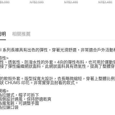
041397B001
CH031333K001
裝
裝
$5,080
NT$2,580
NT$2,480
NT$2,480
CH181353D001
CH18135
說明
相關推薦
 Trail 系列長褲具有出色的彈性，穿著光滑舒適，非常適合戶外活
特性>
性、透氣性、防潑水性的外套。4向的彈性布料，也可用於運動
接了彈性編織網狀面料，此網狀面料具有透氣性，提高了整體穿
>
的軟殼外套。版型採寬大設計，衣長略微縮短，穿著上整體比例更好。正
狀 CHUMS 印花。非常實穿且耐看的款式。
規格>
帽為拉鏈式，帽子可拆下
面兩側設計通風，保持舒適乾爽
口為魔鬼氈，可調整手圍
部為拉鍊口袋