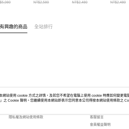
041397B001
CH031333K001
裝
裝
$5,080
NT$2,580
NT$2,480
NT$2,480
CH181353D001
CH18135
有興趣的商品
全站排行
本網站使用 cookie 方式之詳情，及若您不希望在電腦上使用 cookie 時應如何變更電腦的
」之 Cookie 聲明。您繼續使用本網站即表示您同意本公司得按本網站使用條款之 Coo
關於我們
客服資訊
商店簡介
購物說明
隱私權及網站使用條款
客服留言
會員權益聲明