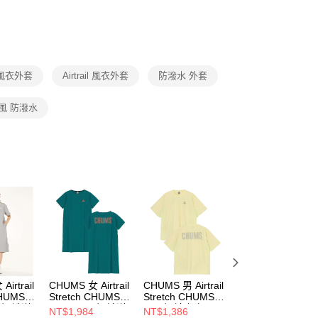
否成功請以「AFTEE先享後付 」之結帳頁面顯示為準，若有關於
功／繳費後需取消欲退款等相關疑問，請聯繫「AFTEE先享後
援中心」
https://netprotections.freshdesk.com/support/home
項】
恩沛科技股份有限公司提供之「AFTEE先享後付」服務完成之
 風衣外套
Airtrail 風衣外套
防潑水 外套
依本服務之必要範圍內提供個人資料，並將交易相關給付款項請
讓予恩沛科技股份有限公司。
個人資料處理事宜，請瀏覽以下網址：
風 防潑水
ee.tw/terms/#terms3
年的使用者請事先徵得法定代理人或監護人之同意方可使用
E先享後付」，若未經同意申辦者引起之損失，本公司不負相關責
AFTEE先享後付」時，將依據個別帳號之用戶狀況，依本公司
核予不同之上限額度；若仍有額度不足之情形，本公司將視審查
用戶進行身份認證。
一人註冊多個帳號或使用他人資訊註冊。若發現惡意使用之情
科技股份有限公司將有權停止該用戶之使用額度並採取法律行
irtrail
CHUMS 女 Airtrail
CHUMS 男 Airtrail
CHUMS 男 Airtrai
CHUMS
Stretch CHUMS
Stretch CHUMS T-
Stretch CHUMS T
ce短袖洋
One-Piece短袖洋
Shirt短袖上衣
Shirt短袖上衣
NT$1,984
NT$1,386
NT$1,316