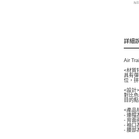
CH
NT
詳細
Air
<材質
具有彈
位，拼
<設計
對比色
目的點
<產品
- 連
- 背
- 袖
- 腰