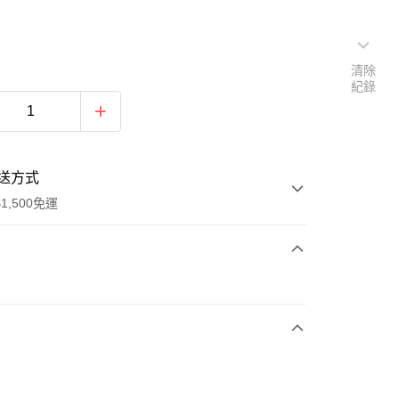
清除
紀錄
送方式
1,500免運
次付款
期付款
0 利率 每期
NT$1,693
21家銀行
庫商業銀行
第一商業銀行
業銀行
彰化商業銀行