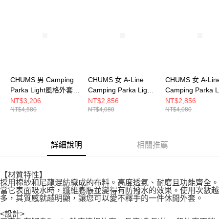
請求用戶進行身份認證。
５．嚴禁一人註冊多個帳號或使用他人資訊註冊。若發現惡意使用之情形，
恩沛科技股份有限公司將有權停止該用戶之使用額度並採取法律行動。
CHUMS 男 Camping
CHUMS 女 A-Line
CHUMS 女 A-Lin
Parka Light風格外套
Camping Parka Light
Camping Parka L
CH041396C081
風格外套
風格外套
NT$3,206
NT$2,856
NT$2,856
NT$4,580
NT$4,080
NT$4,080
CH181284W004
CH181284D001
詳細說明
相關推薦
【材質特性】
採用棉紗和尼龍混紡織成的布料。高度透氣、耐磨且功能齊全。
當它表面吸水時，纖維膨脹並變得有防撥水的效果。使用次數越
多，其質感就越明顯，讓您可以愛不釋手的一件休閒外套。
<設計>