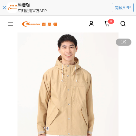
摩曼頓
開啟APP
立刻使用官方APP
0
1
/
9