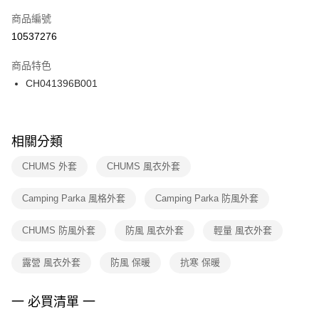
商品編號
宅配
【「AFTEE先享後付」結帳流程】
１．於結帳方式選擇「AFTEE先享後付」後，將跳轉至「AFTEE先享後付」
10537276
每筆NT$100，滿NT$1,500(含以上)免運費
結帳頁面，進行簡訊認證並確認金額後，即可完成結帳。
２．訂單成立數日內，您將收到繳費通知簡訊。
商品特色
付款後門市自取
３．收到繳費通知簡訊後14天內，點擊此簡訊中的連結，可透過四大超商／
CH041396B001
每筆NT$100，滿NT$1,500(含以上)免運費
ATM／網路銀行／等多元方式進行付款，方視為交易完成。
※ 請注意：結帳手續完成當下不需立刻繳費，但若您需要取消訂單，請聯絡
購買商品的店家。未經商家同意取消之訂單仍視為有效，需透過AFTEE先享
後付繳納相關費用。
※ 交易是否成功請以「AFTEE先享後付 」之結帳頁面顯示為準，若有關於
相關分類
是否繳費成功／繳費後需取消欲退款等相關疑問，請聯繫「AFTEE先享後付
客戶支援中心」
https://netprotections.freshdesk.com/support/home
CHUMS 外套
CHUMS 風衣外套
【注意事項】
Camping Parka 風格外套
Camping Parka 防風外套
１．透過由恩沛科技股份有限公司提供之「AFTEE先享後付」服務完成之交
易，需依本服務之必要範圍內提供個人資料，並將交易相關給付款項請求債
權轉讓予恩沛科技股份有限公司。
CHUMS 防風外套
防風 風衣外套
輕量 風衣外套
２．關於個人資料處理事宜，請瀏覽以下網址：
https://aftee.tw/terms/#terms3
露營 風衣外套
防風 保暖
抗寒 保暖
３．未成年的使用者請事先徵得法定代理人或監護人之同意方可使用
「AFTEE先享後付」，若未經同意申辦者引起之損失，本公司不負相關責
任。
一 必買清單 一
４．使用「AFTEE先享後付」時，將依據個別帳號之用戶狀況，依本公司即
時審查核予不同之上限額度；若仍有額度不足之情形，本公司將視審查結果