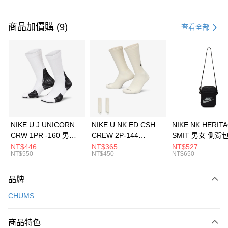
付款方式
信用卡一次付款
商品加價購 (9)
查看全部
信用卡分期付款
3 期 0 利率 每期
NT$1,526
21家銀行
合作金庫商業銀行
第一商業銀行
LINE Pay
華南商業銀行
彰化商業銀行
Apple Pay
上海商業儲蓄銀行
台北富邦商業銀行
國泰世華商業銀行
兆豐國際商業銀行
悠遊付
臺灣中小企業銀行
台中商業銀行
NIKE U J UNICORN
NIKE U NK ED CSH
NIKE NK HERIT
匯豐（台灣）商業銀行
華泰商業銀行
CRW 1PR -160 男女
CREW 2P-144
SMIT 男女 側背
全盈+PAY
聯邦商業銀行
遠東國際商業銀行
中統襪 FZ3393100
EMBRDY 男女 短統襪
BA5871010
NT$446
NT$365
NT$527
元大商業銀行
永豐商業銀行
NT$550
NT$450
NT$650
AFTEE先享後付
FZ3073133
玉山商業銀行
星展（台灣）商業銀行
相關說明
台新國際商業銀行
中國信託商業銀行
品牌
【關於「AFTEE先享後付」】
台灣樂天信用卡公司
AFTEE先享後付是「在收到商品之後才付款」的支付方式。 讓您購物簡單
運送方式
CHUMS
便利好安心！
１．簡單：不需註冊會員、不需綁卡、不需儲值。
7-11取貨(快速到店)
２．便利：只要手機號碼，簡訊認證，即可結帳。
商品特色
每筆NT$100，滿NT$1,500(含以上)免運費
３．安心：先確認商品／服務後，再付款。