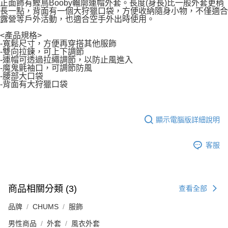
正面飾有鰹鳥Booby輪廓連帽外套。長度(身長)比一般外套更稍
長一點，背面有一個大狩獵口袋，方便收納隨身小物，不僅適合
露營等戶外活動，也適合空手外出時使用。
<產品規格>
-寬鬆尺寸，方便再穿搭其他服飾
-雙向拉鍊，可上下調節
-連帽可透過拉繩調節，以防止風進入
-魔鬼氈袖口，可調節防風
-腰部大口袋
-背面有大狩獵口袋
顯示電腦版詳細說明
客服
商品相關分類 (3)
查看全部
品牌
CHUMS
服飾
男性商品
外套
風衣外套