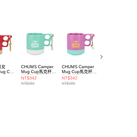
男女
CHUMS Camper
CHUMS Camper
CHUMS Camper
ug Cup
Mug Cup馬克杯
Mug Cup馬克杯
Cutlery Set餐具
0ML)
薄荷綠/淺灰
紫/薄荷綠
CH621734B053
NT$342
NT$342
NT$312
4R103
CH621244M121
CH621244P031
NT$380
NT$380
NT$780