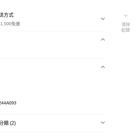
送方式
1,500免運
清除
紀錄
次付款
期付款
0 利率 每期
NT$126
21家銀行
庫商業銀行
第一商業銀行
業銀行
彰化商業銀行
業儲蓄銀行
台北富邦商業銀行
華商業銀行
兆豐國際商業銀行
244A093
小企業銀行
台中商業銀行
台灣）商業銀行
華泰商業銀行
業銀行
遠東國際商業銀行
類 (2)
業銀行
永豐商業銀行
享後付
業銀行
星展（台灣）商業銀行
HUMS
裝備用品