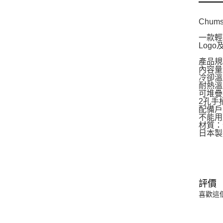
Chu
一款輕
Log
產品規
內容量：
冷卻溫
耐熱溫
可堆疊
2孔手
配備戶
不能用
材質：
日本製
評價
喜歡這