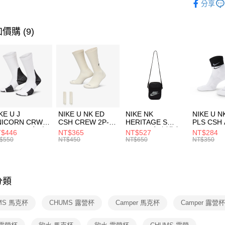
分享
台新國
【關於「A
運動類型
台灣樂
AFTEE
便利好安
運送方式
價購 (9)
１．簡單
２．便利
7-11取貨
３．安心
每筆NT$1
【「AFT
宅配
１．於結帳
付」結帳
每筆NT$1
２．訂單
３．收到繳
付款後門
KE U J
NIKE U NK ED
NIKE NK
NIKE U N
／ATM／
NICORN CRW
CSH CREW 2P-
HERITAGE S
PLS CSH 
每筆NT$1
※ 請注意
R -160 男女 中
144 EMBRDY 男
SMIT 男女 側背包
144 DBL
$446
NT$365
NT$527
NT$284
絡購買商品
襪 FZ3393100
女 短統襪
BA5871010
襪 DH405
$550
NT$450
NT$650
NT$350
先享後付
FZ3073133
※ 交易是
是否繳費成
付客戶支
分類
【注意事
１．透過由
MS 馬克杯
CHUMS 露營杯
Camper 馬克杯
Camper 露營
交易，需
求債權轉
２．關於