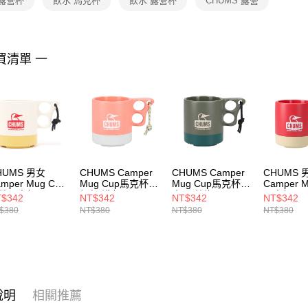
 露營杯
飲水 馬克杯
飲水 露營杯
CHUMS 露營
https://aft
３．未成
「AFTE
任。
買清單 一
４．使用「
即時審查
結果請求
５．嚴禁
形，恩沛
動。
HUMS 男女
CHUMS Camper
CHUMS Camper
CHUMS 
mper Mug Cup
Mug Cup馬克杯
Mug Cup馬克杯
Camper M
營馬克杯 250ml
粉紅/淺灰
炭黑/藍綠
馬克杯(25
$342
NT$342
NT$342
NT$342
H621244W080
CH621244R133
CH621244G090
CH62124
$380
NT$380
NT$380
NT$380
說明
相關推薦