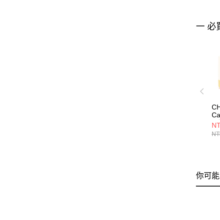
一 必
C
Ca
露
NT
C
NT
你可能