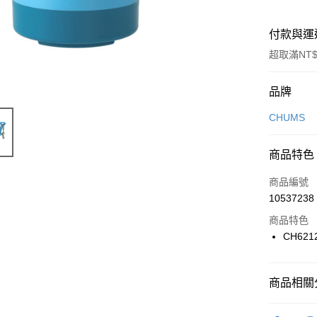
付款與運
超取滿NT$
付款方式
品牌
信用卡一
CHUMS
信用卡分
商品特色
3 期 
商品編號
合作金
LINE Pay
10537238
華南商
Apple Pay
上海商
商品特色
國泰世
CH621
悠遊付
臺灣中
匯豐（
全盈+PAY
聯邦商
商品相關分
元大商
AFTEE先
玉山商
品牌
C
相關說明