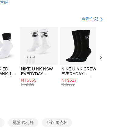
客服
際商業銀行
中國信託商業銀行
FTEE先享後付」】
休閒戶外
配件
天信用卡公司
先享後付是「在收到商品之後才付款」的支付方式。 讓您購物簡單
心！
查看全部
：不需註冊會員、不需綁卡、不需儲值。
：只要手機號碼，簡訊認證，即可結帳。
(快速到店)
：先確認商品／服務後，再付款。
00，滿NT$1,500(含以上)免運費
EE先享後付」結帳流程】
方式選擇「AFTEE先享後付」後，將跳轉至「AFTEE先享後
頁面，進行簡訊認證並確認金額後，即可完成結帳。
00，滿NT$1,500(含以上)免運費
成立數日內，您將收到繳費通知簡訊。
費通知簡訊後14天內，點擊此簡訊中的連結，可透過四大超商
市自取
K ED
NIKE U NK NSW
NIKE U NK CREW
NIKE U NK
網路銀行／等多元方式進行付款，方視為交易完成。
ANK 1P
EVERYDAY
EVERYDAY
EVERYDAY LTW
00，滿NT$1,500(含以上)免運費
：結帳手續完成當下不需立刻繳費，但若您需要取消訂單，請聯
 男 中統
ESSENTIAL CR
BBALL 3PR 男女
ANKLE 3PR 男女
NT$365
NT$527
NT$365
的店家。未經商家同意取消之訂單仍視為有效，需透過AFTEE
8104
男女 短統襪
長統襪
踝襪 SX7677010
NT$450
NT$650
NT$450
繳納相關費用。
DX5089103
DA2123010
否成功請以「AFTEE先享後付 」之結帳頁面顯示為準，若有關於
功／繳費後需取消欲退款等相關疑問，請聯繫「AFTEE先享後
援中心」
https://netprotections.freshdesk.com/support/home
項】
恩沛科技股份有限公司提供之「AFTEE先享後付」服務完成之
杯
露營 馬克杯
戶外 馬克杯
依本服務之必要範圍內提供個人資料，並將交易相關給付款項請
讓予恩沛科技股份有限公司。
個人資料處理事宜，請瀏覽以下網址：