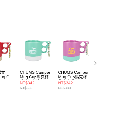
ee.tw/terms/#terms3
年的使用者請事先徵得法定代理人或監護人之同意方可使用
E先享後付」，若未經同意申辦者引起之損失，本公司不負相關責
AFTEE先享後付」時，將依據個別帳號之用戶狀況，依本公司
核予不同之上限額度；若仍有額度不足之情形，本公司將視審查
用戶進行身份認證。
一人註冊多個帳號或使用他人資訊註冊。若發現惡意使用之情
科技股份有限公司將有權停止該用戶之使用額度並採取法律行
男女
CHUMS Camper
CHUMS Camper
CHUMS Camper
ug Cup
Mug Cup馬克杯
Mug Cup馬克杯
Cutlery Set餐具
0ML)
薄荷綠/淺灰
紫/薄荷綠
CH621734B053
NT$342
NT$342
NT$312
4R103
CH621244M121
CH621244P031
NT$380
NT$380
NT$780