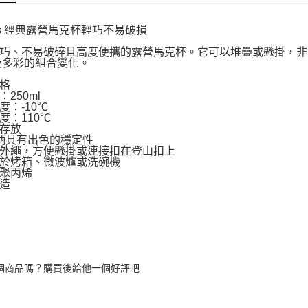
ms 經典露營馬克杯輕巧不易破損
巧、不易破碎且高度便攜的露營馬克杯。它可以堆疊或懸掛，非常適
o及多彩的組合變化。
格
250ml
度：-10℃
度：110℃
存放
柄具有出色的穩定性
外繩，方便懸掛或連接扣在登山扣上
於烤箱、微波爐或洗碗機
聚丙烯
造
個商品嗎？購買後給他一個好評吧