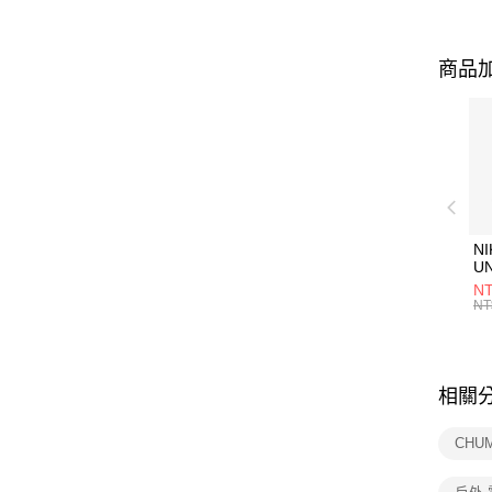
商品加
NI
U
1P
NT
統
NT
相關
CHU