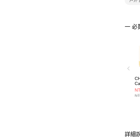
戶外
一 必
C
Ca
露
NT
C
NT
詳細