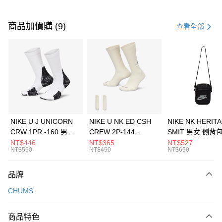
付款方式
信用卡一次付款
商品加價購 (9)
查看全部
信用卡分期付款
3 期 0 利率 每期
NT$993
21家銀行
合作金庫商業銀行
第一商業銀行
LINE Pay
華南商業銀行
彰化商業銀行
Apple Pay
上海商業儲蓄銀行
台北富邦商業銀行
國泰世華商業銀行
兆豐國際商業銀行
悠遊付
臺灣中小企業銀行
台中商業銀行
NIKE U J UNICORN
NIKE U NK ED CSH
NIKE NK HERIT
匯豐（台灣）商業銀行
華泰商業銀行
CRW 1PR -160 男女
CREW 2P-144
SMIT 男女 側背
全盈+PAY
聯邦商業銀行
遠東國際商業銀行
中統襪 FZ3393100
EMBRDY 男女 短統襪
BA5871010
NT$446
NT$365
NT$527
元大商業銀行
永豐商業銀行
NT$550
NT$450
NT$650
AFTEE先享後付
FZ3073133
玉山商業銀行
星展（台灣）商業銀行
相關說明
台新國際商業銀行
中國信託商業銀行
品牌
【關於「AFTEE先享後付」】
台灣樂天信用卡公司
AFTEE先享後付是「在收到商品之後才付款」的支付方式。 讓您購物簡單
運送方式
CHUMS
便利好安心！
１．簡單：不需註冊會員、不需綁卡、不需儲值。
7-11取貨(快速到店)
２．便利：只要手機號碼，簡訊認證，即可結帳。
商品特色
每筆NT$100，滿NT$1,500(含以上)免運費
３．安心：先確認商品／服務後，再付款。