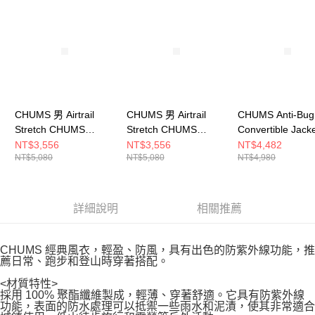
請求用戶進行身份認證。
５．嚴禁一人註冊多個帳號或使用他人資訊註冊。若發現惡意使用之情形，
恩沛科技股份有限公司將有權停止該用戶之使用額度並採取法律行動。
CHUMS 男 Airtrail
CHUMS 男 Airtrail
CHUMS Anti-Bug
Stretch CHUMS
Stretch CHUMS
Convertible Jack
Jacket防潑水外套
Jacket防潑水外套
兩穿式風格外套 
NT$3,556
NT$3,556
NT$4,482
NT$5,080
NT$5,080
NT$4,980
CH041397K001
CH041397B001
CH041452K001
詳細說明
相關推薦
CHUMS 經典風衣，輕盈、防風，具有出色的防紫外線功能，推
薦日常、跑步和登山時穿著搭配。
<材質特性>
採用 100% 聚酯纖維製成，輕薄、穿著舒適。它具有防紫外線
功能，表面的防水處理可以抵禦一些雨水和泥漬，使其非常適合