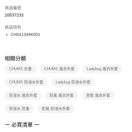
商品編號
宅配
【「AFTEE先享後付」結帳流程】
１．於結帳方式選擇「AFTEE先享後付」後，將跳轉至「AFTEE先享後付」
10537233
每筆NT$100，滿NT$1,500(含以上)免運費
結帳頁面，進行簡訊認證並確認金額後，即可完成結帳。
２．訂單成立數日內，您將收到繳費通知簡訊。
商品特色
付款後門市自取
３．收到繳費通知簡訊後14天內，點擊此簡訊中的連結，可透過四大超商／
CH041349K001
每筆NT$100，滿NT$1,500(含以上)免運費
ATM／網路銀行／等多元方式進行付款，方視為交易完成。
※ 請注意：結帳手續完成當下不需立刻繳費，但若您需要取消訂單，請聯絡
購買商品的店家。未經商家同意取消之訂單仍視為有效，需透過AFTEE先享
後付繳納相關費用。
※ 交易是否成功請以「AFTEE先享後付 」之結帳頁面顯示為準，若有關於
相關分類
是否繳費成功／繳費後需取消欲退款等相關疑問，請聯繫「AFTEE先享後付
客戶支援中心」
https://netprotections.freshdesk.com/support/home
CHUMS 外套
CHUMS 風衣外套
Ladybug 風衣外套
【注意事項】
CHUMS 防潑水外套
Ladybug 防潑水外套
１．透過由恩沛科技股份有限公司提供之「AFTEE先享後付」服務完成之交
易，需依本服務之必要範圍內提供個人資料，並將交易相關給付款項請求債
權轉讓予恩沛科技股份有限公司。
防潑水 風衣外套
防風 風衣外套
男款 風衣外套
２．關於個人資料處理事宜，請瀏覽以下網址：
https://aftee.tw/terms/#terms3
防潑水 防風
防風 防潑水外套
３．未成年的使用者請事先徵得法定代理人或監護人之同意方可使用
「AFTEE先享後付」，若未經同意申辦者引起之損失，本公司不負相關責
任。
一 必買清單 一
４．使用「AFTEE先享後付」時，將依據個別帳號之用戶狀況，依本公司即
時審查核予不同之上限額度；若仍有額度不足之情形，本公司將視審查結果