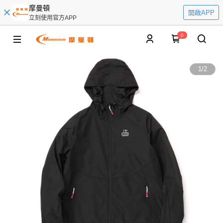
摩曼頓
開啟APP
立刻使用官方APP
0
1
/
2