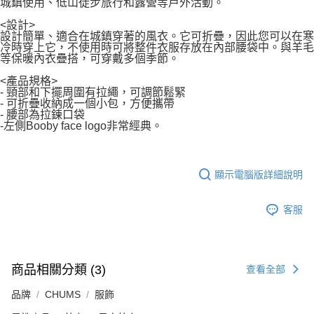
城鎮使用、低山徒步旅行和露營等戶外活動。
<設計>
設計簡單、適合在城鎮穿著的風衣。它可折疊，因此您可以在寒
冷時穿上它，不使用時可將整件衣服存放在內部腰袋中。與羊毛
等保暖內衣疊搭，可穿戴多個季節。
<產品規格>
- 頸部和下擺周圍有拉繩，可調節鬆緊
- 可折疊收納成一個小包，方便攜帶
- 腰部為拉鍊口袋
-左側Booby face logo非常經典。
顯示電腦版詳細說明
客服
商品相關分類 (3)
查看全部
品牌
CHUMS
服飾