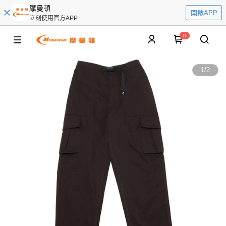
摩曼頓
開啟APP
立刻使用官方APP
0
1
/
2