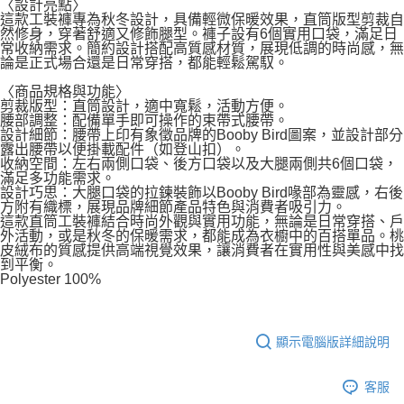
〈設計亮點〉
這款工裝褲專為秋冬設計，具備輕微保暖效果，直筒版型剪裁自
然修身，穿著舒適又修飾腿型。褲子設有6個實用口袋，滿足日
常收納需求。簡約設計搭配高質感材質，展現低調的時尚感，無
論是正式場合還是日常穿搭，都能輕鬆駕馭。
〈商品規格與功能〉
剪裁版型：直筒設計，適中寬鬆，活動方便。
腰部調整：配備單手即可操作的束帶式腰帶。
設計細節：腰帶上印有象徵品牌的Booby Bird圖案，並設計部分
露出腰帶以便掛載配件（如登山扣）。
收納空間：左右兩側口袋、後方口袋以及大腿兩側共6個口袋，
滿足多功能需求。
設計巧思：大腿口袋的拉鍊裝飾以Booby Bird喙部為靈感，右後
方附有織標，展現品牌細節產品特色與消費者吸引力。
這款直筒工裝褲結合時尚外觀與實用功能，無論是日常穿搭、戶
外活動，或是秋冬的保暖需求，都能成為衣櫥中的百搭單品。桃
皮絨布的質感提供高端視覺效果，讓消費者在實用性與美感中找
到平衡。
Polyester 100%
顯示電腦版詳細說明
客服