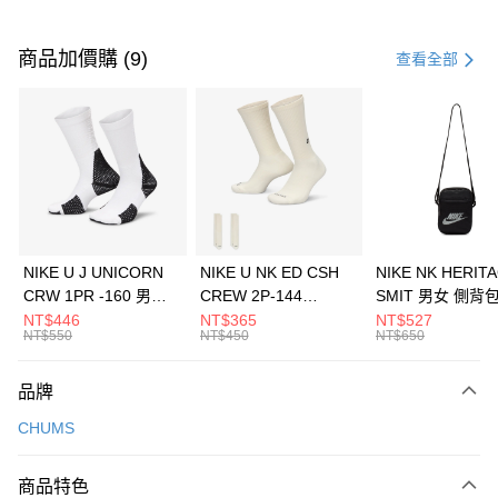
付款方式
信用卡一次付款
商品加價購 (9)
查看全部
信用卡分期付款
3 期 0 利率 每期
NT$1,160
21家銀行
合作金庫商業銀行
第一商業銀行
LINE Pay
華南商業銀行
彰化商業銀行
Apple Pay
上海商業儲蓄銀行
台北富邦商業銀行
國泰世華商業銀行
兆豐國際商業銀行
悠遊付
臺灣中小企業銀行
台中商業銀行
NIKE U J UNICORN
NIKE U NK ED CSH
NIKE NK HERIT
匯豐（台灣）商業銀行
華泰商業銀行
CRW 1PR -160 男女
CREW 2P-144
SMIT 男女 側背
全盈+PAY
聯邦商業銀行
遠東國際商業銀行
中統襪 FZ3393100
EMBRDY 男女 短統襪
BA5871010
NT$446
NT$365
NT$527
元大商業銀行
永豐商業銀行
NT$550
NT$450
NT$650
AFTEE先享後付
FZ3073133
玉山商業銀行
星展（台灣）商業銀行
相關說明
台新國際商業銀行
中國信託商業銀行
品牌
【關於「AFTEE先享後付」】
台灣樂天信用卡公司
AFTEE先享後付是「在收到商品之後才付款」的支付方式。 讓您購物簡單
運送方式
CHUMS
便利好安心！
１．簡單：不需註冊會員、不需綁卡、不需儲值。
7-11取貨(快速到店)
２．便利：只要手機號碼，簡訊認證，即可結帳。
商品特色
每筆NT$100，滿NT$1,500(含以上)免運費
３．安心：先確認商品／服務後，再付款。