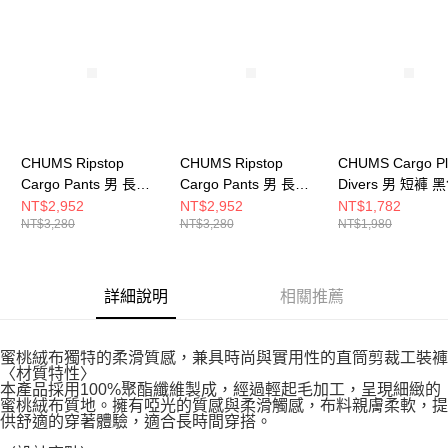
請求用戶進行身份認證。
５．嚴禁一人註冊多個帳號或使用他人資訊註冊。若發現惡意使用之情形，
恩沛科技股份有限公司將有權停止該用戶之使用額度並採取法律行動。
CHUMS Ripstop
CHUMS Ripstop
CHUMS Cargo P
Cargo Pants 男 長褲
Cargo Pants 男 長褲
Divers 男 短褲 
米色 CH031431B001
黑色 CH031431K001
CH031429K001
NT$2,952
NT$2,952
NT$1,782
NT$3,280
NT$3,280
NT$1,980
詳細說明
相關推薦
蜜桃絨布獨特的柔滑質感，兼具時尚與實用性的直筒剪裁工裝褲
〈材質特性〉
本產品採用100%聚酯纖維製成，經過輕起毛加工，呈現細緻的
蜜桃絨布質地。擁有啞光的質感與柔滑觸感，布料親膚柔軟，提
供舒適的穿著體驗，適合長時間穿搭。