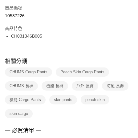
商品編號
宅配
【「AFTEE先享後付」結帳流程】
１．於結帳方式選擇「AFTEE先享後付」後，將跳轉至「AFTEE先享後付」
10537226
每筆NT$100，滿NT$1,500(含以上)免運費
結帳頁面，進行簡訊認證並確認金額後，即可完成結帳。
２．訂單成立數日內，您將收到繳費通知簡訊。
商品特色
付款後門市自取
３．收到繳費通知簡訊後14天內，點擊此簡訊中的連結，可透過四大超商／
CH031346B005
每筆NT$100，滿NT$1,500(含以上)免運費
ATM／網路銀行／等多元方式進行付款，方視為交易完成。
※ 請注意：結帳手續完成當下不需立刻繳費，但若您需要取消訂單，請聯絡
購買商品的店家。未經商家同意取消之訂單仍視為有效，需透過AFTEE先享
後付繳納相關費用。
※ 交易是否成功請以「AFTEE先享後付 」之結帳頁面顯示為準，若有關於
相關分類
是否繳費成功／繳費後需取消欲退款等相關疑問，請聯繫「AFTEE先享後付
客戶支援中心」
https://netprotections.freshdesk.com/support/home
CHUMS Cargo Pants
Peach Skin Cargo Pants
【注意事項】
CHUMS 長褲
機能 長褲
戶外 長褲
防風 長褲
１．透過由恩沛科技股份有限公司提供之「AFTEE先享後付」服務完成之交
易，需依本服務之必要範圍內提供個人資料，並將交易相關給付款項請求債
權轉讓予恩沛科技股份有限公司。
機能 Cargo Pants
skin pants
peach skin
２．關於個人資料處理事宜，請瀏覽以下網址：
https://aftee.tw/terms/#terms3
skin cargo
３．未成年的使用者請事先徵得法定代理人或監護人之同意方可使用
「AFTEE先享後付」，若未經同意申辦者引起之損失，本公司不負相關責
任。
一 必買清單 一
４．使用「AFTEE先享後付」時，將依據個別帳號之用戶狀況，依本公司即
時審查核予不同之上限額度；若仍有額度不足之情形，本公司將視審查結果