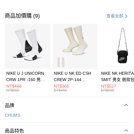
付款方式
信用卡一次付款
商品加價購 (9)
查看全部
信用卡分期付款
3 期 0 利率 每期
NT$660
21家銀行
合作金庫商業銀行
第一商業銀行
LINE Pay
華南商業銀行
彰化商業銀行
Apple Pay
上海商業儲蓄銀行
台北富邦商業銀行
國泰世華商業銀行
兆豐國際商業銀行
悠遊付
臺灣中小企業銀行
台中商業銀行
NIKE U J UNICORN
NIKE U NK ED CSH
NIKE NK HERIT
匯豐（台灣）商業銀行
華泰商業銀行
CRW 1PR -160 男女
CREW 2P-144
SMIT 男女 側背
全盈+PAY
聯邦商業銀行
遠東國際商業銀行
中統襪 FZ3393100
EMBRDY 男女 短統襪
BA5871010
NT$446
NT$365
NT$527
元大商業銀行
永豐商業銀行
NT$550
NT$450
NT$650
AFTEE先享後付
FZ3073133
玉山商業銀行
星展（台灣）商業銀行
相關說明
台新國際商業銀行
中國信託商業銀行
品牌
【關於「AFTEE先享後付」】
台灣樂天信用卡公司
AFTEE先享後付是「在收到商品之後才付款」的支付方式。 讓您購物簡單
運送方式
CHUMS
便利好安心！
１．簡單：不需註冊會員、不需綁卡、不需儲值。
7-11取貨(快速到店)
２．便利：只要手機號碼，簡訊認證，即可結帳。
商品特色
每筆NT$100，滿NT$1,500(含以上)免運費
３．安心：先確認商品／服務後，再付款。