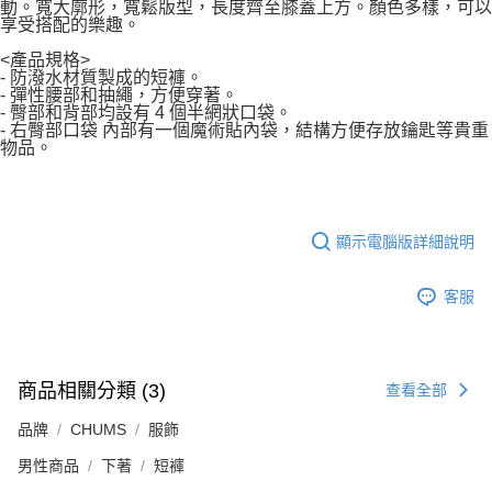
動。寬大廓形，寬鬆版型，長度齊至膝蓋上方。顏色多樣，可以
享受搭配的樂趣。
<產品規格>
- 防潑水材質製成的短褲。
- 彈性腰部和抽繩，方便穿著。
- 臀部和背部均設有 4 個半網狀口袋。
- 右臀部口袋 內部有一個魔術貼內袋，結構方便存放鑰匙等貴重
物品。
顯示電腦版詳細說明
客服
商品相關分類 (3)
查看全部
品牌
CHUMS
服飾
男性商品
下著
短褲