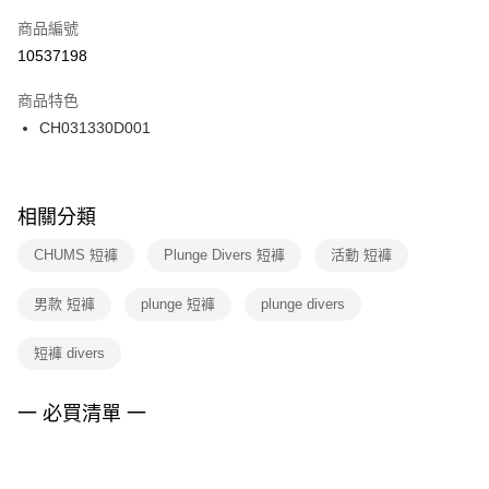
商品編號
宅配
【「AFTEE先享後付」結帳流程】
１．於結帳方式選擇「AFTEE先享後付」後，將跳轉至「AFTEE先享後付」
10537198
每筆NT$100，滿NT$1,500(含以上)免運費
結帳頁面，進行簡訊認證並確認金額後，即可完成結帳。
２．訂單成立數日內，您將收到繳費通知簡訊。
商品特色
付款後門市自取
３．收到繳費通知簡訊後14天內，點擊此簡訊中的連結，可透過四大超商／
CH031330D001
每筆NT$100，滿NT$1,500(含以上)免運費
ATM／網路銀行／等多元方式進行付款，方視為交易完成。
※ 請注意：結帳手續完成當下不需立刻繳費，但若您需要取消訂單，請聯絡
購買商品的店家。未經商家同意取消之訂單仍視為有效，需透過AFTEE先享
後付繳納相關費用。
※ 交易是否成功請以「AFTEE先享後付 」之結帳頁面顯示為準，若有關於
相關分類
是否繳費成功／繳費後需取消欲退款等相關疑問，請聯繫「AFTEE先享後付
客戶支援中心」
https://netprotections.freshdesk.com/support/home
CHUMS 短褲
Plunge Divers 短褲
活動 短褲
【注意事項】
男款 短褲
plunge 短褲
plunge divers
１．透過由恩沛科技股份有限公司提供之「AFTEE先享後付」服務完成之交
易，需依本服務之必要範圍內提供個人資料，並將交易相關給付款項請求債
權轉讓予恩沛科技股份有限公司。
短褲 divers
２．關於個人資料處理事宜，請瀏覽以下網址：
https://aftee.tw/terms/#terms3
３．未成年的使用者請事先徵得法定代理人或監護人之同意方可使用
一 必買清單 一
「AFTEE先享後付」，若未經同意申辦者引起之損失，本公司不負相關責
任。
４．使用「AFTEE先享後付」時，將依據個別帳號之用戶狀況，依本公司即
時審查核予不同之上限額度；若仍有額度不足之情形，本公司將視審查結果