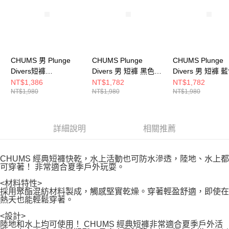
請求用戶進行身份認證。
５．嚴禁一人註冊多個帳號或使用他人資訊註冊。若發現惡意使用之情形，
恩沛科技股份有限公司將有權停止該用戶之使用額度並採取法律行動。
CHUMS 男 Plunge
CHUMS Plunge
CHUMS Plunge
Divers短褲
Divers 男 短褲 黑色
Divers 男 短褲 
CH031330B005
CH031428K001
CH031428A001
NT$1,386
NT$1,782
NT$1,782
NT$1,980
NT$1,980
NT$1,980
詳細說明
相關推薦
CHUMS 經典短褲快乾，水上活動也可防水滲透，陸地、水上都
可穿著！ 非常適合夏季戶外玩耍。
<材料特性>
採用聚酯混紡材料製成，觸感堅實乾燥。穿著輕盈舒適，即使在
熱天也能輕鬆穿著。
<設計>
陸地和水上均可使用！ CHUMS 經典短褲非常適合夏季戶外活