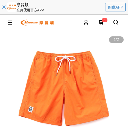
摩曼頓
開啟APP
立刻使用官方APP
0
1
/
2