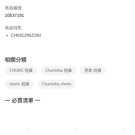
商品編號
宅配
【「AFTEE先享後付」結帳流程】
１．於結帳方式選擇「AFTEE先享後付」後，將跳轉至「AFTEE先享後付」
10537191
每筆NT$100，滿NT$1,500(含以上)免運費
結帳頁面，進行簡訊認證並確認金額後，即可完成結帳。
２．訂單成立數日內，您將收到繳費通知簡訊。
商品特色
付款後門市自取
３．收到繳費通知簡訊後14天內，點擊此簡訊中的連結，可透過四大超商／
CH031295Z282
每筆NT$100，滿NT$1,500(含以上)免運費
ATM／網路銀行／等多元方式進行付款，方視為交易完成。
※ 請注意：結帳手續完成當下不需立刻繳費，但若您需要取消訂單，請聯絡
購買商品的店家。未經商家同意取消之訂單仍視為有效，需透過AFTEE先享
後付繳納相關費用。
※ 交易是否成功請以「AFTEE先享後付 」之結帳頁面顯示為準，若有關於
相關分類
是否繳費成功／繳費後需取消欲退款等相關疑問，請聯繫「AFTEE先享後付
客戶支援中心」
https://netprotections.freshdesk.com/support/home
CHUMS 短褲
Chumloha 短褲
男款 短褲
【注意事項】
shorts 短褲
Chumloha shorts
１．透過由恩沛科技股份有限公司提供之「AFTEE先享後付」服務完成之交
易，需依本服務之必要範圍內提供個人資料，並將交易相關給付款項請求債
權轉讓予恩沛科技股份有限公司。
一 必買清單 一
２．關於個人資料處理事宜，請瀏覽以下網址：
https://aftee.tw/terms/#terms3
３．未成年的使用者請事先徵得法定代理人或監護人之同意方可使用
「AFTEE先享後付」，若未經同意申辦者引起之損失，本公司不負相關責
任。
４．使用「AFTEE先享後付」時，將依據個別帳號之用戶狀況，依本公司即
時審查核予不同之上限額度；若仍有額度不足之情形，本公司將視審查結果