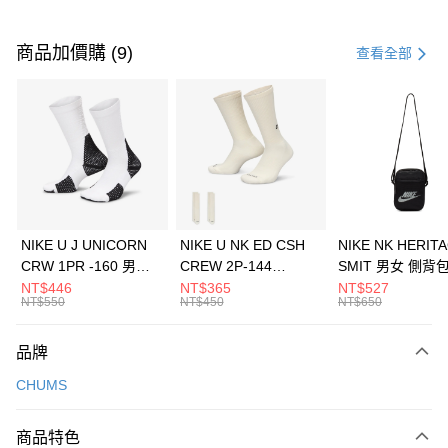
付款方式
信用卡一次付款
商品加價購 (9)
查看全部
信用卡分期付款
3 期 0 利率 每期
NT$993
21家銀行
合作金庫商業銀行
第一商業銀行
LINE Pay
華南商業銀行
彰化商業銀行
Apple Pay
上海商業儲蓄銀行
台北富邦商業銀行
國泰世華商業銀行
兆豐國際商業銀行
悠遊付
臺灣中小企業銀行
台中商業銀行
NIKE U J UNICORN
NIKE U NK ED CSH
NIKE NK HERIT
匯豐（台灣）商業銀行
華泰商業銀行
CRW 1PR -160 男女
CREW 2P-144
SMIT 男女 側背
全盈+PAY
聯邦商業銀行
遠東國際商業銀行
中統襪 FZ3393100
EMBRDY 男女 短統襪
BA5871010
NT$446
NT$365
NT$527
元大商業銀行
永豐商業銀行
NT$550
NT$450
NT$650
AFTEE先享後付
FZ3073133
玉山商業銀行
星展（台灣）商業銀行
相關說明
台新國際商業銀行
中國信託商業銀行
品牌
【關於「AFTEE先享後付」】
台灣樂天信用卡公司
AFTEE先享後付是「在收到商品之後才付款」的支付方式。 讓您購物簡單
運送方式
CHUMS
便利好安心！
１．簡單：不需註冊會員、不需綁卡、不需儲值。
7-11取貨(快速到店)
２．便利：只要手機號碼，簡訊認證，即可結帳。
商品特色
每筆NT$100，滿NT$1,500(含以上)免運費
３．安心：先確認商品／服務後，再付款。