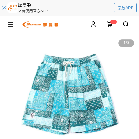
摩曼頓
開啟APP
立刻使用官方APP
0
1
/
3