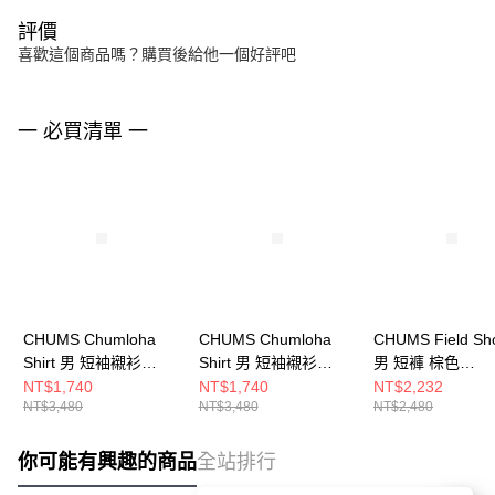
評價
喜歡這個商品嗎？購買後給他一個好評吧
一 必買清單 一
CHUMS Chumloha
CHUMS Chumloha
CHUMS Field Sho
Shirt 男 短袖襯衫
Shirt 男 短袖襯衫
男 短褲 棕色
CH021105Z282
CH021105Z271
CH031427B005
NT$1,740
NT$1,740
NT$2,232
NT$3,480
NT$3,480
NT$2,480
你可能有興趣的商品
全站排行