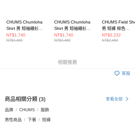
請求用戶進行身份認證。
５．嚴禁一人註冊多個帳號或使用他人資訊註冊。若發現惡意使用之情形，
恩沛科技股份有限公司將有權停止該用戶之使用額度並採取法律行動。
CHUMS Chumloha
CHUMS Chumloha
CHUMS Field Sho
Shirt 男 短袖襯衫
Shirt 男 短袖襯衫
男 短褲 棕色
CH021105Z282
CH021105Z271
CH031427B005
NT$1,740
NT$1,740
NT$2,232
NT$3,480
NT$3,480
NT$2,480
相關推薦
客服
商品相關分類 (3)
查看全部
品牌
CHUMS
服飾
男性商品
下著
短褲