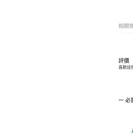
相關
評價
喜歡這
一 必