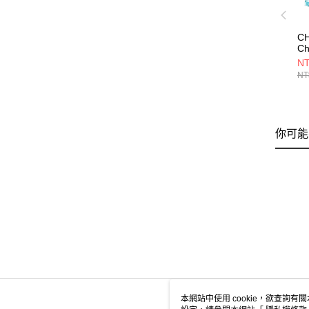
C
Ch
男
NT
CH
NT
你可能
本網站中使用 cookie，欲查詢有關