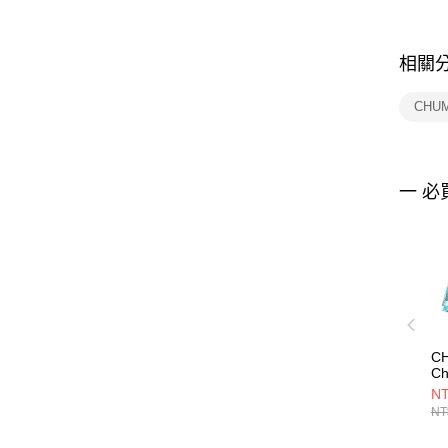
相關
CHU
一 必
C
Ch
男
NT
CH
NT