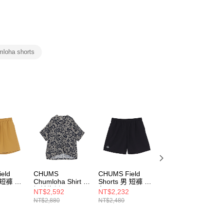
否成功請以「AFTEE先享後付 」之結帳頁面顯示為準，若有關於
功／繳費後需取消欲退款等相關疑問，請聯繫「AFTEE先享後
援中心」
https://netprotections.freshdesk.com/support/home
項】
恩沛科技股份有限公司提供之「AFTEE先享後付」服務完成之
loha shorts
依本服務之必要範圍內提供個人資料，並將交易相關給付款項請
讓予恩沛科技股份有限公司。
個人資料處理事宜，請瀏覽以下網址：
ee.tw/terms/#terms3
年的使用者請事先徵得法定代理人或監護人之同意方可使用
E先享後付」，若未經同意申辦者引起之損失，本公司不負相關責
AFTEE先享後付」時，將依據個別帳號之用戶狀況，依本公司
核予不同之上限額度；若仍有額度不足之情形，本公司將視審查
用戶進行身份認證。
一人註冊多個帳號或使用他人資訊註冊。若發現惡意使用之情
科技股份有限公司將有權停止該用戶之使用額度並採取法律行
eld
CHUMS
CHUMS Field
CHUMS Field
男 短褲 棕
Chumloha Shirt 男
Shorts 男 短褲 黑
Shorts 男 短褲 灰
短袖襯衫 Stamp
色
色
NT$2,592
NT$2,232
NT$2,232
7B005
CH021263Z408
CH031427K001
CH031427G001
NT$2,880
NT$2,480
NT$2,480