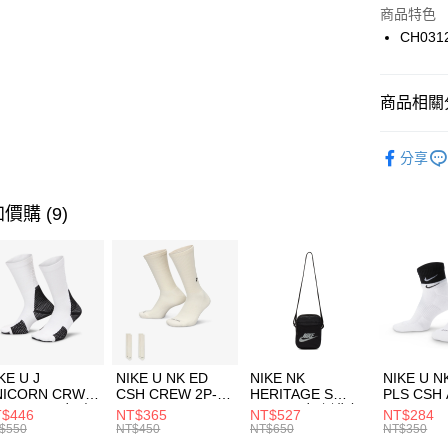
Apple Pay
上海商
商品特色
國泰世
CH031
悠遊付
臺灣中
匯豐（
全盈+PAY
聯邦商
商品相關分
元大商
AFTEE先
玉山商
品牌
C
相關說明
分享
台新國
【關於「A
男性商品
台灣樂
AFTEE
便利好安
運動類型
運送方式
價購 (9)
１．簡單
２．便利
7-11取貨
３．安心
每筆NT$1
【「AFT
宅配
１．於結帳
付」結帳
每筆NT$1
２．訂單
３．收到繳
付款後門
KE U J
NIKE U NK ED
NIKE NK
NIKE U N
／ATM／
NICORN CRW
CSH CREW 2P-
HERITAGE S
PLS CSH 
每筆NT$1
※ 請注意
R -160 男女 中
144 EMBRDY 男
SMIT 男女 側背包
144 DBL
$446
NT$365
NT$527
NT$284
絡購買商品
襪 FZ3393100
女 短統襪
BA5871010
襪 DH405
$550
NT$450
NT$650
NT$350
先享後付
FZ3073133