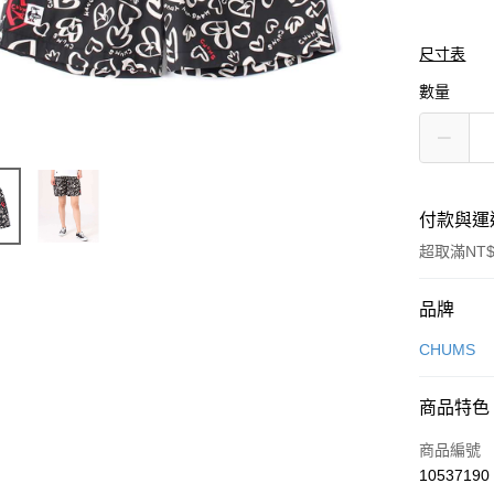
尺寸表
數量
付款與運
超取滿NT$
付款方式
品牌
信用卡一
CHUMS
信用卡分
商品特色
3 期 
商品編號
合作金
LINE Pay
10537190
華南商