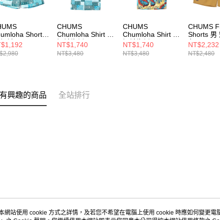
HUMS
CHUMS
CHUMS
CHUMS Fi
umloha Shorts
Chumloha Shirt 男
Chumloha Shirt 男
Shorts 
 短褲
短袖襯衫
短袖襯衫
色
$1,192
NT$1,740
NT$1,740
NT$2,232
031295Z282
CH021105Z282
CH021105Z271
CH03142
$2,980
NT$3,480
NT$3,480
NT$2,480
有興趣的商品
全站排行
本網站使用 cookie 方式之詳情，及若您不希望在電腦上使用 cookie 時應如何變更電腦的