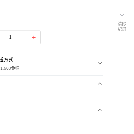
清除
紀錄
送方式
1,500免運
次付款
期付款
0 利率 每期
NT$993
21家銀行
庫商業銀行
第一商業銀行
業銀行
彰化商業銀行