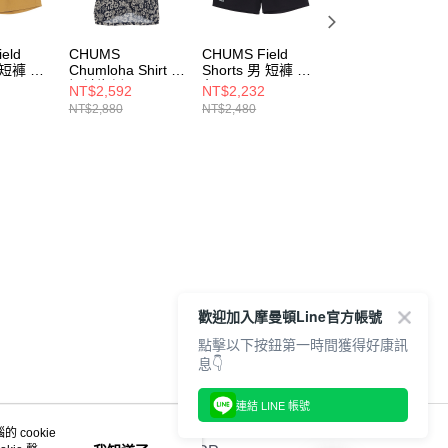
eld
CHUMS
CHUMS Field
CHUMS Field
男 短褲 棕
Chumloha Shirt 男
Shorts 男 短褲 黑
Shorts 男 短褲 灰
短袖襯衫 Stamp
色
色
NT$2,592
NT$2,232
NT$2,232
7B005
CH021263Z408
CH031427K001
CH031427G001
NT$2,880
NT$2,480
NT$2,480
歡迎加入摩曼頓Line官方帳號
點擊以下按鈕第一時間獲得好康訊
息👇
連結 LINE 帳號
 cookie