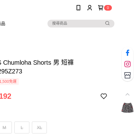
0
商品
 Chumloha Shorts 男 短褲
295Z273
1,500免運
192
M
L
XL