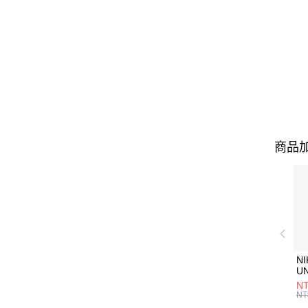
商品加
NI
U
1P
NT
統
NT