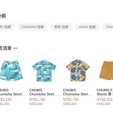
※ 交易是
是否繳費成
付客戶支
分類
【注意事
１．透過由
MS 短褲
Chumloha 短褲
男款 短褲
shorts 短褲
Chum
交易，需
求債權轉
２．關於
https://aft
３．未成
買清單 一
「AFTE
任。
４．使用「
即時審查
結果請求
５．嚴禁
形，恩沛
動。
HUMS
CHUMS
CHUMS
CHUMS Fi
umloha Shorts
Chumloha Shirt 男
Chumloha Shirt 男
Shorts 
 短褲
短袖襯衫
短袖襯衫
色
$1,192
NT$1,740
NT$1,740
NT$2,232
031295Z282
CH021105Z282
CH021105Z271
CH03142
$2,980
NT$3,480
NT$3,480
NT$2,480