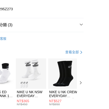
業儲蓄銀行
台北富邦商業銀行
華商業銀行
兆豐國際商業銀行
295Z273
小企業銀行
台中商業銀行
台灣）商業銀行
華泰商業銀行
業銀行
遠東國際商業銀行
類 (3)
業銀行
永豐商業銀行
享後付
業銀行
星展（台灣）商業銀行
HUMS
服飾
客服
際商業銀行
中國信託商業銀行
FTEE先享後付」】
下著
短褲
天信用卡公司
先享後付是「在收到商品之後才付款」的支付方式。 讓您購物簡單
心！
休閒戶外
服飾
查看全部
：不需註冊會員、不需綁卡、不需儲值。
：只要手機號碼，簡訊認證，即可結帳。
(快速到店)
：先確認商品／服務後，再付款。
00，滿NT$1,500(含以上)免運費
EE先享後付」結帳流程】
方式選擇「AFTEE先享後付」後，將跳轉至「AFTEE先享後
頁面，進行簡訊認證並確認金額後，即可完成結帳。
00，滿NT$1,500(含以上)免運費
成立數日內，您將收到繳費通知簡訊。
費通知簡訊後14天內，點擊此簡訊中的連結，可透過四大超商
市自取
K ED
NIKE U NK NSW
NIKE U NK CREW
NIKE U NK
網路銀行／等多元方式進行付款，方視為交易完成。
ANK 1P
EVERYDAY
EVERYDAY
EVERYDAY LTW
00，滿NT$1,500(含以上)免運費
：結帳手續完成當下不需立刻繳費，但若您需要取消訂單，請聯
 男 中統
ESSENTIAL CR
BBALL 3PR 男女
ANKLE 3PR 男女
NT$365
NT$527
NT$365
的店家。未經商家同意取消之訂單仍視為有效，需透過AFTEE
8104
男女 短統襪
長統襪
踝襪 SX7677010
NT$450
NT$650
NT$450
繳納相關費用。
DX5089103
DA2123010