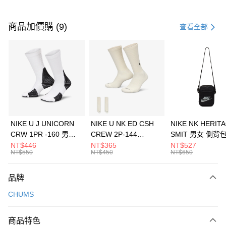
付款方式
信用卡一次付款
商品加價購 (9)
查看全部
信用卡分期付款
3 期 0 利率 每期
NT$626
21家銀行
合作金庫商業銀行
第一商業銀行
LINE Pay
華南商業銀行
彰化商業銀行
Apple Pay
上海商業儲蓄銀行
台北富邦商業銀行
國泰世華商業銀行
兆豐國際商業銀行
悠遊付
臺灣中小企業銀行
台中商業銀行
NIKE U J UNICORN
NIKE U NK ED CSH
NIKE NK HERIT
匯豐（台灣）商業銀行
華泰商業銀行
CRW 1PR -160 男女
CREW 2P-144
SMIT 男女 側背
全盈+PAY
聯邦商業銀行
遠東國際商業銀行
中統襪 FZ3393100
EMBRDY 男女 短統襪
BA5871010
NT$446
NT$365
NT$527
元大商業銀行
永豐商業銀行
NT$550
NT$450
NT$650
AFTEE先享後付
FZ3073133
玉山商業銀行
星展（台灣）商業銀行
相關說明
台新國際商業銀行
中國信託商業銀行
品牌
【關於「AFTEE先享後付」】
台灣樂天信用卡公司
AFTEE先享後付是「在收到商品之後才付款」的支付方式。 讓您購物簡單
運送方式
CHUMS
便利好安心！
１．簡單：不需註冊會員、不需綁卡、不需儲值。
7-11取貨(快速到店)
２．便利：只要手機號碼，簡訊認證，即可結帳。
商品特色
每筆NT$100，滿NT$1,500(含以上)免運費
３．安心：先確認商品／服務後，再付款。