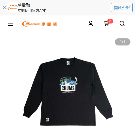
摩曼頓
開啟APP
立刻使用官方APP
0
1
/
1