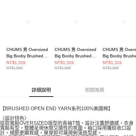
請求用戶進行身份認證。
５．嚴禁一人註冊多個帳號或使用他人資訊註冊。若發現惡意使用之情形，
恩沛科技股份有限公司將有權停止該用戶之使用額度並採取法律行動。
CHUMS 男 Oversized
CHUMS 男 Oversized
CHUMS 男 Overs
Big Booby Brushed
Big Booby Brushed
Big Booby Brush
L/S T-Shirt長袖T恤
L/S T-Shirt長袖T恤
L/S T-Shirt長袖
NT$1,316
NT$1,316
NT$1,316
NT$1,880
NT$1,880
NT$1,880
CH012455G057
CH012455W001
CH012455K001
詳細說明
相關推薦
【BRUSHED OPEN END YARN系列100%美國棉】
〈設計特色〉
這款寬鬆OVERSIZED版型的長袖T恤，設計注重舒適感，衣身
寬鬆有型，整體呈現休閒又隨性的氛圍。袖口採用羅紋收口設
計，細節更顯質感，單穿即可展現俐落造型感。