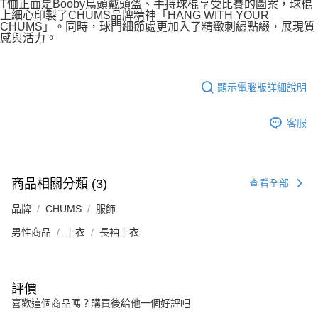
T恤正面是Booby鳥頭戴頭盔、手持球棍享受比賽的圖案，球棍
上細心印製了CHUMS品牌精神「HANG WITH YOUR
CHUMS」。同時，球門細節處更加入了精緻刺繡點綴，展現質
感與活力。
顯示電腦版詳細說明
客服
商品相關分類 (3)
查看全部
品牌
CHUMS
服飾
男性商品
上衣
長袖上衣
評價
喜歡這個商品嗎？購買後給他一個好評吧