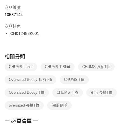
商品編號
宅配
【「AFTEE先享後付」結帳流程】
１．於結帳方式選擇「AFTEE先享後付」後，將跳轉至「AFTEE先享後付」
10537144
每筆NT$100，滿NT$1,500(含以上)免運費
結帳頁面，進行簡訊認證並確認金額後，即可完成結帳。
２．訂單成立數日內，您將收到繳費通知簡訊。
商品特色
付款後門市自取
３．收到繳費通知簡訊後14天內，點擊此簡訊中的連結，可透過四大超商／
CH012483K001
每筆NT$100，滿NT$1,500(含以上)免運費
ATM／網路銀行／等多元方式進行付款，方視為交易完成。
※ 請注意：結帳手續完成當下不需立刻繳費，但若您需要取消訂單，請聯絡
購買商品的店家。未經商家同意取消之訂單仍視為有效，需透過AFTEE先享
後付繳納相關費用。
※ 交易是否成功請以「AFTEE先享後付 」之結帳頁面顯示為準，若有關於
相關分類
是否繳費成功／繳費後需取消欲退款等相關疑問，請聯繫「AFTEE先享後付
客戶支援中心」
https://netprotections.freshdesk.com/support/home
CHUMS t-shirt
CHUMS T-Shirt
CHUMS 長袖T恤
【注意事項】
Oversized Booby 長袖T恤
CHUMS T恤
１．透過由恩沛科技股份有限公司提供之「AFTEE先享後付」服務完成之交
易，需依本服務之必要範圍內提供個人資料，並將交易相關給付款項請求債
權轉讓予恩沛科技股份有限公司。
Oversized Booby T恤
CHUMS 上衣
刷毛 長袖T恤
２．關於個人資料處理事宜，請瀏覽以下網址：
https://aftee.tw/terms/#terms3
oversized 長袖T恤
保暖 刷毛
３．未成年的使用者請事先徵得法定代理人或監護人之同意方可使用
「AFTEE先享後付」，若未經同意申辦者引起之損失，本公司不負相關責
任。
一 必買清單 一
４．使用「AFTEE先享後付」時，將依據個別帳號之用戶狀況，依本公司即
時審查核予不同之上限額度；若仍有額度不足之情形，本公司將視審查結果