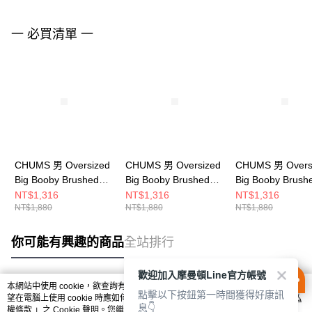
一 必買清單 一
CHUMS 男 Oversized
CHUMS 男 Oversized
CHUMS 男 Overs
Big Booby Brushed
Big Booby Brushed
Big Booby Brush
L/S T-Shirt長袖T恤
L/S T-Shirt長袖T恤
L/S T-Shirt長袖
NT$1,316
NT$1,316
NT$1,316
NT$1,880
NT$1,880
NT$1,880
CH012455G057
CH012455W001
CH012455K001
你可能有興趣的商品
全站排行
歡迎加入摩曼頓Line官方帳號
本網站中使用 cookie，欲查詢有關本網站使用 cookie 方式之詳情，及若您不希
點擊以下按鈕第一時間獲得好康訊
熱門標籤
望在電腦上使用 cookie 時應如何變更電腦的 cookie 設定，請參閱本網站「
隱私
息👇
權條款
」之 Cookie 聲明。您繼續使用本網站即表示您同意本公司得按本網站使