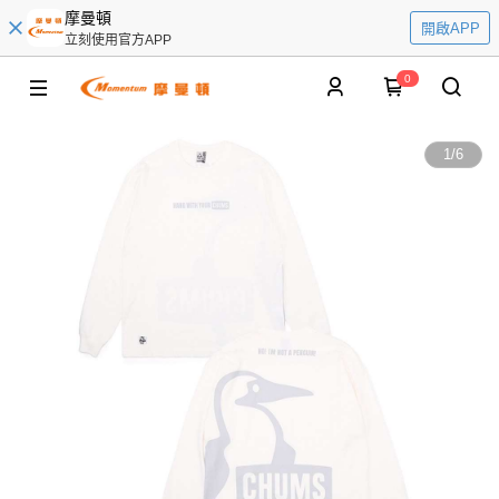
摩曼頓
開啟APP
立刻使用官方APP
0
1
/
6