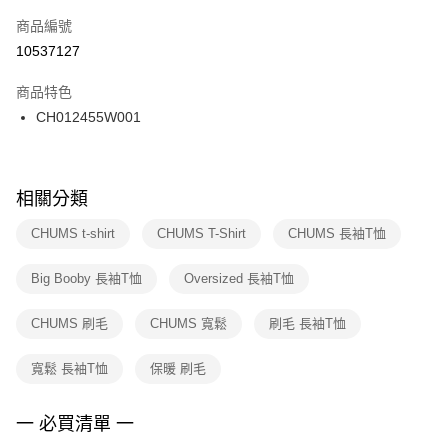
商品編號
宅配
【「AFTEE先享後付」結帳流程】
１．於結帳方式選擇「AFTEE先享後付」後，將跳轉至「AFTEE先享後付」
10537127
每筆NT$100，滿NT$1,500(含以上)免運費
結帳頁面，進行簡訊認證並確認金額後，即可完成結帳。
２．訂單成立數日內，您將收到繳費通知簡訊。
商品特色
付款後門市自取
３．收到繳費通知簡訊後14天內，點擊此簡訊中的連結，可透過四大超商／
CH012455W001
每筆NT$100，滿NT$1,500(含以上)免運費
ATM／網路銀行／等多元方式進行付款，方視為交易完成。
※ 請注意：結帳手續完成當下不需立刻繳費，但若您需要取消訂單，請聯絡
購買商品的店家。未經商家同意取消之訂單仍視為有效，需透過AFTEE先享
後付繳納相關費用。
※ 交易是否成功請以「AFTEE先享後付 」之結帳頁面顯示為準，若有關於
相關分類
是否繳費成功／繳費後需取消欲退款等相關疑問，請聯繫「AFTEE先享後付
客戶支援中心」
https://netprotections.freshdesk.com/support/home
CHUMS t-shirt
CHUMS T-Shirt
CHUMS 長袖T恤
【注意事項】
Big Booby 長袖T恤
Oversized 長袖T恤
１．透過由恩沛科技股份有限公司提供之「AFTEE先享後付」服務完成之交
易，需依本服務之必要範圍內提供個人資料，並將交易相關給付款項請求債
權轉讓予恩沛科技股份有限公司。
CHUMS 刷毛
CHUMS 寬鬆
刷毛 長袖T恤
２．關於個人資料處理事宜，請瀏覽以下網址：
https://aftee.tw/terms/#terms3
寬鬆 長袖T恤
保暖 刷毛
３．未成年的使用者請事先徵得法定代理人或監護人之同意方可使用
「AFTEE先享後付」，若未經同意申辦者引起之損失，本公司不負相關責
任。
一 必買清單 一
４．使用「AFTEE先享後付」時，將依據個別帳號之用戶狀況，依本公司即
時審查核予不同之上限額度；若仍有額度不足之情形，本公司將視審查結果