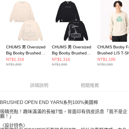
請求用戶進行身份認證。
５．嚴禁一人註冊多個帳號或使用他人資訊註冊。若發現惡意使用之情形，
恩沛科技股份有限公司將有權停止該用戶之使用額度並採取法律行動。
CHUMS 男 Oversized
CHUMS 男 Oversized
CHUMS Booby F
Big Booby Brushed
Big Booby Brushed
Brushed L/S T-Sh
L/S T-Shirt長袖T恤
L/S T-Shirt長袖T恤
長袖T恤
NT$1,316
NT$1,316
NT$1,106
NT$1,880
NT$1,880
NT$1,580
CH012455G057
CH012455K001
CH012303G057
詳細說明
相關推薦
BRUSHED OPEN END YARN系列100%美國棉
吸睛亮點！趣味滿滿的長袖T恤，背面印有俏皮訊息「我不是企
鵝！」
〈設計特色〉