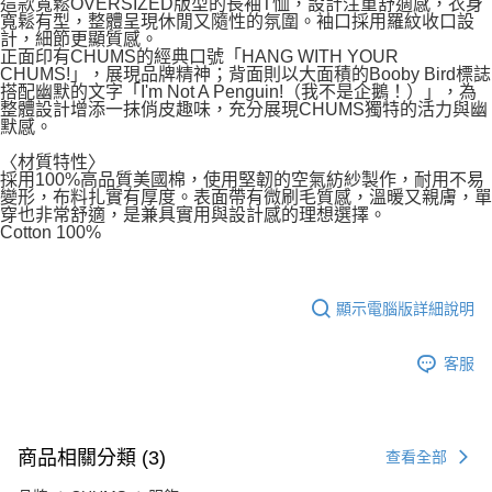
這款寬鬆OVERSIZED版型的長袖T恤，設計注重舒適感，衣身
寬鬆有型，整體呈現休閒又隨性的氛圍。袖口採用羅紋收口設
計，細節更顯質感。
正面印有CHUMS的經典口號「HANG WITH YOUR
CHUMS!」，展現品牌精神；背面則以大面積的Booby Bird標誌
搭配幽默的文字「I'm Not A Penguin!（我不是企鵝！）」，為
整體設計增添一抹俏皮趣味，充分展現CHUMS獨特的活力與幽
默感。
〈材質特性〉
採用100%高品質美國棉，使用堅韌的空氣紡紗製作，耐用不易
變形，布料扎實有厚度。表面帶有微刷毛質感，溫暖又親膚，單
穿也非常舒適，是兼具實用與設計感的理想選擇。
Cotton 100%
顯示電腦版詳細說明
客服
商品相關分類 (3)
查看全部