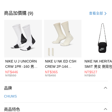
付款方式
信用卡一次付款
商品加價購 (9)
查看全部
信用卡分期付款
3 期 0 利率 每期
NT$626
21家銀行
合作金庫商業銀行
第一商業銀行
LINE Pay
華南商業銀行
彰化商業銀行
Apple Pay
上海商業儲蓄銀行
台北富邦商業銀行
國泰世華商業銀行
兆豐國際商業銀行
悠遊付
臺灣中小企業銀行
台中商業銀行
NIKE U J UNICORN
NIKE U NK ED CSH
NIKE NK HERIT
匯豐（台灣）商業銀行
華泰商業銀行
CRW 1PR -160 男女
CREW 2P-144
SMIT 男女 側背
全盈+PAY
聯邦商業銀行
遠東國際商業銀行
中統襪 FZ3393100
EMBRDY 男女 短統襪
BA5871010
NT$446
NT$365
NT$527
元大商業銀行
永豐商業銀行
NT$550
NT$450
NT$650
AFTEE先享後付
FZ3073133
玉山商業銀行
星展（台灣）商業銀行
相關說明
台新國際商業銀行
中國信託商業銀行
品牌
【關於「AFTEE先享後付」】
台灣樂天信用卡公司
AFTEE先享後付是「在收到商品之後才付款」的支付方式。 讓您購物簡單
運送方式
CHUMS
便利好安心！
１．簡單：不需註冊會員、不需綁卡、不需儲值。
7-11取貨(快速到店)
２．便利：只要手機號碼，簡訊認證，即可結帳。
商品特色
每筆NT$100，滿NT$1,500(含以上)免運費
３．安心：先確認商品／服務後，再付款。