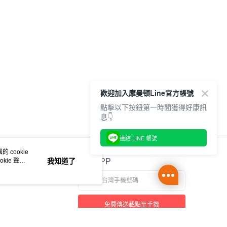
CH211343G057
CH211343K001
CH211343N001
歡迎加入摩曼頓Line官方帳號
點擊以下按鈕第一時間獲得好康訊
息👇
連結 LINE 帳號
 cookie
kie 聲明
我知道了
官方APP
免費傳送載點至手機