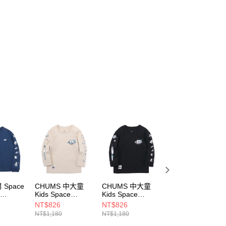
 Space
CHUMS 中大童
CHUMS 中大童
CHUMS 中大童
e
Kids Space
Kids Space
Kids Space
/S T-
Adventure
Adventure
Adventure
NT$826
NT$826
NT$826
T恤
Brushed L/S T長
Brushed L/S T長
Brushed L/S T長
NT$1,180
NT$1,180
NT$1,180
4N001
袖T恤
袖T恤
袖T恤