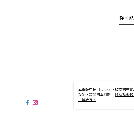
你可能
本網站中使用 cookie，欲查詢有關
設定，請參閱本網站「
隱私權條款
使用 cookie。
了解更多 >