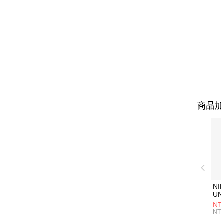
商品加
NI
U
1P
NT
統
NT