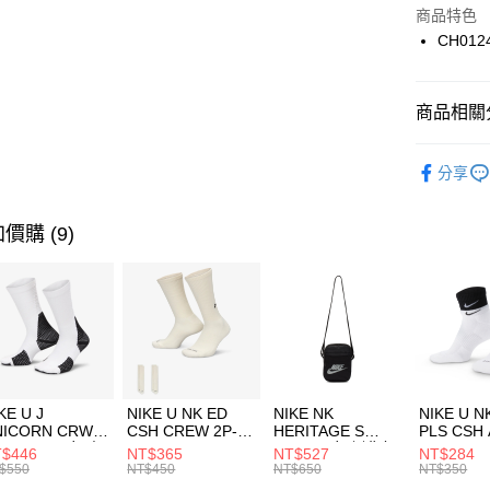
Apple Pay
上海商
商品特色
國泰世
CH012
悠遊付
臺灣中
匯豐（
全盈+PAY
聯邦商
商品相關分
元大商
AFTEE先
玉山商
品牌
C
相關說明
分享
台新國
【關於「A
男性商品
台灣樂
AFTEE
便利好安
運動類型
運送方式
價購 (9)
１．簡單
２．便利
7-11取貨
３．安心
每筆NT$1
【「AFT
宅配
１．於結帳
付」結帳
每筆NT$1
２．訂單
３．收到繳
付款後門
KE U J
NIKE U NK ED
NIKE NK
NIKE U N
／ATM／
NICORN CRW
CSH CREW 2P-
HERITAGE S
PLS CSH 
每筆NT$1
※ 請注意
R -160 男女 中
144 EMBRDY 男
SMIT 男女 側背包
144 DBL
$446
NT$365
NT$527
NT$284
絡購買商品
襪 FZ3393100
女 短統襪
BA5871010
襪 DH405
$550
NT$450
NT$650
NT$350
先享後付
FZ3073133