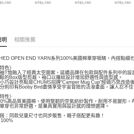
hirt長袖T恤
Shirt長袖T恤
Shirt長袖T恤
Shirt長袖
$1,780
NT$1,780
NT$1,780
NT$1,780
H012454G057
CH012454W001
CH012454A002
CH01245
說明
相關推薦
SHED OPEN END YARN系列100%美國棉單穿吸睛，內搭點綴
特色〉
袖T恤融入了經典太空圖案，延續品牌在包款與配件系列中的設
鬆的Box版型剪裁，袖口以羅紋設計增加舒適性與造型感。
小巧設計亮點是CHUMS招牌“Camper Mug Cup”經過巧
分則印有Booby Bird盡情享受宇宙冒險的活潑畫面，讓人忍不
特性〉
00%高品質美國棉，使用堅韌的空氣紡紗製作，耐用不易變形
單穿也非常舒適，是兼具實用與設計感的理想選擇。
搭：同款兒童尺寸也同步販售，親子搭配更有趣！
n 100%