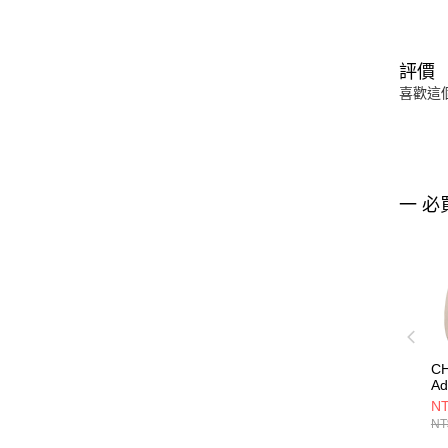
評價
喜歡這
一 必
C
Ad
Br
NT
S
NT
C