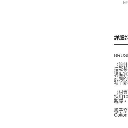
S
NT
C
詳細
BRU
〈設計
這款長
適度寬
前胸的
袖子部
〈材質
採用1
親膚，
親子穿
Cotto