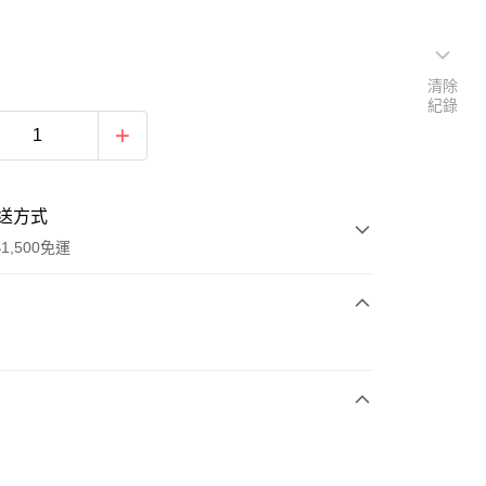
清除
紀錄
送方式
1,500免運
次付款
期付款
0 利率 每期
NT$593
21家銀行
庫商業銀行
第一商業銀行
業銀行
彰化商業銀行