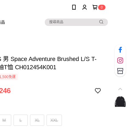
0
商品
男 Space Adventure Brushed L/S T-
長袖T恤 CH012454K001
1,500免運
246
M
L
XL
XXL