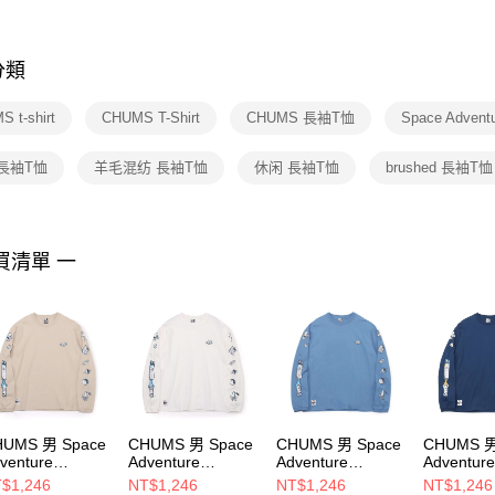
※ 交易是
是否繳費成
付客戶支
分類
【注意事
１．透過由
 t-shirt
CHUMS T-Shirt
CHUMS 長袖T恤
Space Adven
交易，需
求債權轉
２．關於
長袖T恤
羊毛混纺 長袖T恤
休闲 長袖T恤
brushed 長袖T恤
https://aft
３．未成
「AFTE
任。
買清單 一
４．使用「
即時審查
結果請求
５．嚴禁
形，恩沛
動。
HUMS 男 Space
CHUMS 男 Space
CHUMS 男 Space
CHUMS 男
venture
Adventure
Adventure
Adventur
ushed L/S T-
Brushed L/S T-
Brushed L/S T-
Brushed L
$1,246
NT$1,246
NT$1,246
NT$1,246