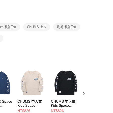
否成功請以「AFTEE先享後付 」之結帳頁面顯示為準，若有關於
功／繳費後需取消欲退款等相關疑問，請聯繫「AFTEE先享後
援中心」
https://netprotections.freshdesk.com/support/home
項】
恩沛科技股份有限公司提供之「AFTEE先享後付」服務完成之
ture 長袖T恤
CHUMS 上衣
刷毛 長袖T恤
依本服務之必要範圍內提供個人資料，並將交易相關給付款項請
讓予恩沛科技股份有限公司。
個人資料處理事宜，請瀏覽以下網址：
ee.tw/terms/#terms3
年的使用者請事先徵得法定代理人或監護人之同意方可使用
E先享後付」，若未經同意申辦者引起之損失，本公司不負相關責
AFTEE先享後付」時，將依據個別帳號之用戶狀況，依本公司
核予不同之上限額度；若仍有額度不足之情形，本公司將視審查
用戶進行身份認證。
一人註冊多個帳號或使用他人資訊註冊。若發現惡意使用之情
科技股份有限公司將有權停止該用戶之使用額度並採取法律行
 Space
CHUMS 中大童
CHUMS 中大童
CHUMS 中大童
e
Kids Space
Kids Space
Kids Space
/S T-
Adventure
Adventure
Adventure
NT$826
NT$826
NT$826