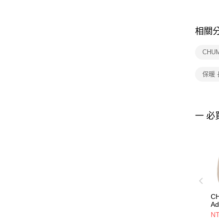
相關
CHUMS
保暖 
一 必
C
Ad
Br
NT