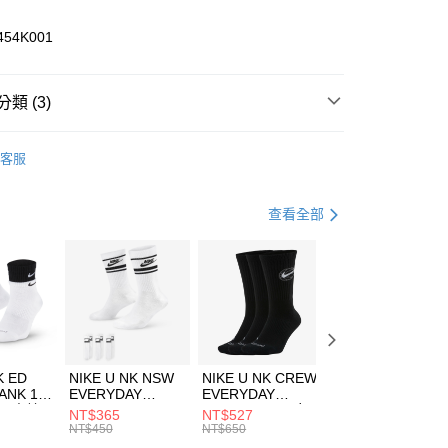
業儲蓄銀行
台北富邦商業銀行
華商業銀行
兆豐國際商業銀行
454K001
小企業銀行
台中商業銀行
台灣）商業銀行
華泰商業銀行
業銀行
遠東國際商業銀行
類 (3)
業銀行
永豐商業銀行
享後付
業銀行
星展（台灣）商業銀行
HUMS
服飾
客服
際商業銀行
中國信託商業銀行
FTEE先享後付」】
上衣
長袖上衣
天信用卡公司
先享後付是「在收到商品之後才付款」的支付方式。 讓您購物簡單
心！
休閒戶外
服飾
查看全部
：不需註冊會員、不需綁卡、不需儲值。
：只要手機號碼，簡訊認證，即可結帳。
(快速到店)
：先確認商品／服務後，再付款。
00，滿NT$1,500(含以上)免運費
EE先享後付」結帳流程】
方式選擇「AFTEE先享後付」後，將跳轉至「AFTEE先享後
頁面，進行簡訊認證並確認金額後，即可完成結帳。
00，滿NT$1,500(含以上)免運費
成立數日內，您將收到繳費通知簡訊。
費通知簡訊後14天內，點擊此簡訊中的連結，可透過四大超商
市自取
K ED
NIKE U NK NSW
NIKE U NK CREW
NIKE U NK
網路銀行／等多元方式進行付款，方視為交易完成。
ANK 1P
EVERYDAY
EVERYDAY
EVERYDAY LTW
00，滿NT$1,500(含以上)免運費
：結帳手續完成當下不需立刻繳費，但若您需要取消訂單，請聯
 男 中統
ESSENTIAL CR
BBALL 3PR 男女
ANKLE 3PR 男女
NT$365
NT$527
NT$365
的店家。未經商家同意取消之訂單仍視為有效，需透過AFTEE
8104
男女 短統襪
長統襪
踝襪 SX7677010
NT$450
NT$650
NT$450
繳納相關費用。
DX5089103
DA2123010