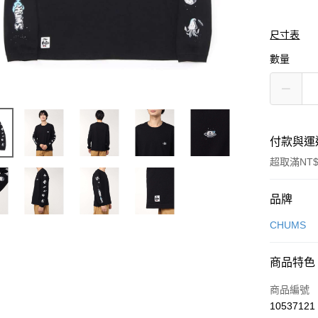
尺寸表
數量
付款與運
超取滿NT$
付款方式
品牌
信用卡一
CHUMS
信用卡分
商品特色
3 期 
商品編號
合作金
LINE Pay
10537121
華南商