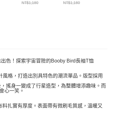
T恤
Brushed L/S T長
Brushed L/S T長
Brushed L/S T長
NT$1,180
NT$1,180
NT$1,180
4N001
袖T恤
袖T恤
袖T恤
CH211343G057
CH211343K001
CH211343N001
也出色！探索宇宙冒險的Booby Bird長袖T恤
計風格，打造出別具特色的潮流單品。版型採用
思改造後，搖身一變成了行星造型，為整體增添趣味。而
住會心一笑。
，布料扎實有厚度。表面帶有微刷毛質感，溫暖又