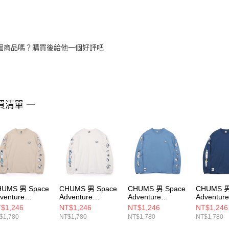
個商品嗎？購買後給他一個好評吧
買清單 一
HUMS 男 Space
CHUMS 男 Space
CHUMS 男 Space
CHUMS 男
venture
Adventure
Adventure
Adventur
ushed L/S T-
Brushed L/S T-
Brushed L/S T-
Brushed L
$1,246
NT$1,246
NT$1,246
NT$1,246
hirt長袖T恤
Shirt長袖T恤
Shirt長袖T恤
Shirt長袖
$1,780
NT$1,780
NT$1,780
NT$1,780
H012454G057
CH012454W001
CH012454A002
CH01245