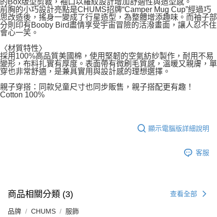
的Box版型剪裁，袖口以羅紋設計增加舒適性與造型感。
前胸的小巧設計亮點是CHUMS招牌“Camper Mug Cup”經過巧
思改造後，搖身一變成了行星造型，為整體增添趣味。而袖子部
分則印有Booby Bird盡情享受宇宙冒險的活潑畫面，讓人忍不住
會心一笑。
〈材質特性〉
採用100%高品質美國棉，使用堅韌的空氣紡紗製作，耐用不易
變形，布料扎實有厚度。表面帶有微刷毛質感，溫暖又親膚，單
穿也非常舒適，是兼具實用與設計感的理想選擇。
親子穿搭：同款兒童尺寸也同步販售，親子搭配更有趣！
Cotton 100%
顯示電腦版詳細說明
客服
商品相關分類 (3)
查看全部
品牌
CHUMS
服飾