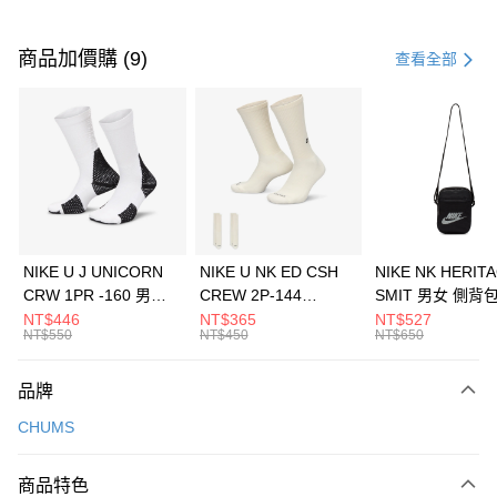
付款方式
信用卡一次付款
商品加價購 (9)
查看全部
信用卡分期付款
3 期 0 利率 每期
NT$593
21家銀行
合作金庫商業銀行
第一商業銀行
LINE Pay
華南商業銀行
彰化商業銀行
Apple Pay
上海商業儲蓄銀行
台北富邦商業銀行
國泰世華商業銀行
兆豐國際商業銀行
悠遊付
臺灣中小企業銀行
台中商業銀行
NIKE U J UNICORN
NIKE U NK ED CSH
NIKE NK HERIT
匯豐（台灣）商業銀行
華泰商業銀行
CRW 1PR -160 男女
CREW 2P-144
SMIT 男女 側背
全盈+PAY
聯邦商業銀行
遠東國際商業銀行
中統襪 FZ3393100
EMBRDY 男女 短統襪
BA5871010
NT$446
NT$365
NT$527
元大商業銀行
永豐商業銀行
NT$550
NT$450
NT$650
AFTEE先享後付
FZ3073133
玉山商業銀行
星展（台灣）商業銀行
相關說明
台新國際商業銀行
中國信託商業銀行
品牌
【關於「AFTEE先享後付」】
台灣樂天信用卡公司
AFTEE先享後付是「在收到商品之後才付款」的支付方式。 讓您購物簡單
運送方式
CHUMS
便利好安心！
１．簡單：不需註冊會員、不需綁卡、不需儲值。
7-11取貨(快速到店)
２．便利：只要手機號碼，簡訊認證，即可結帳。
商品特色
每筆NT$100，滿NT$1,500(含以上)免運費
３．安心：先確認商品／服務後，再付款。