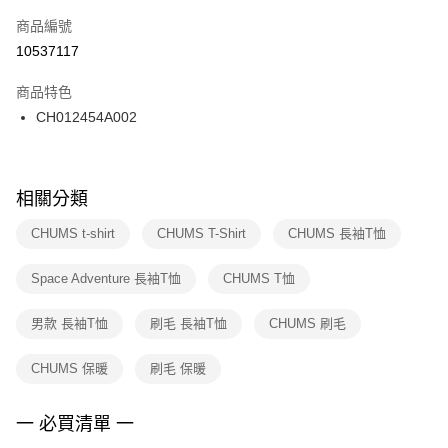
商品編號
宅配
【「AFTEE先享後付」結帳流程】
１．於結帳方式選擇「AFTEE先享後付」後，將跳轉至「AFTEE先享後付」
10537117
每筆NT$100，滿NT$1,500(含以上)免運費
結帳頁面，進行簡訊認證並確認金額後，即可完成結帳。
２．訂單成立數日內，您將收到繳費通知簡訊。
商品特色
付款後門市自取
３．收到繳費通知簡訊後14天內，點擊此簡訊中的連結，可透過四大超商／
CH012454A002
每筆NT$100，滿NT$1,500(含以上)免運費
ATM／網路銀行／等多元方式進行付款，方視為交易完成。
※ 請注意：結帳手續完成當下不需立刻繳費，但若您需要取消訂單，請聯絡
購買商品的店家。未經商家同意取消之訂單仍視為有效，需透過AFTEE先享
後付繳納相關費用。
※ 交易是否成功請以「AFTEE先享後付 」之結帳頁面顯示為準，若有關於
相關分類
是否繳費成功／繳費後需取消欲退款等相關疑問，請聯繫「AFTEE先享後付
客戶支援中心」
https://netprotections.freshdesk.com/support/home
CHUMS t-shirt
CHUMS T-Shirt
CHUMS 長袖T恤
【注意事項】
Space Adventure 長袖T恤
CHUMS T恤
１．透過由恩沛科技股份有限公司提供之「AFTEE先享後付」服務完成之交
易，需依本服務之必要範圍內提供個人資料，並將交易相關給付款項請求債
權轉讓予恩沛科技股份有限公司。
男款 長袖T恤
刷毛 長袖T恤
CHUMS 刷毛
２．關於個人資料處理事宜，請瀏覽以下網址：
https://aftee.tw/terms/#terms3
CHUMS 保暖
刷毛 保暖
３．未成年的使用者請事先徵得法定代理人或監護人之同意方可使用
「AFTEE先享後付」，若未經同意申辦者引起之損失，本公司不負相關責
任。
一 必買清單 一
４．使用「AFTEE先享後付」時，將依據個別帳號之用戶狀況，依本公司即
時審查核予不同之上限額度；若仍有額度不足之情形，本公司將視審查結果