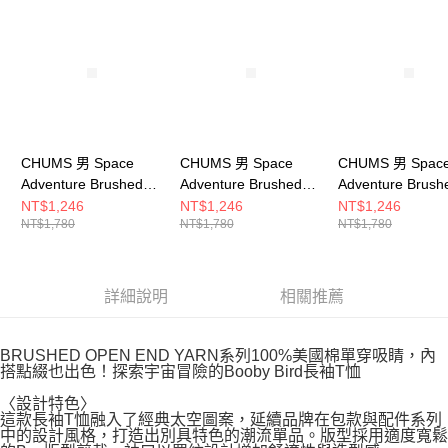
請求用戶進行身份認證。
５．嚴禁一人註冊多個帳號或使用他人資訊註冊。若發現惡意使用之情形，
恩沛科技股份有限公司將有權停止該用戶之使用額度並採取法律行動。
CHUMS 男 Space
CHUMS 男 Space
CHUMS 男 Spac
Adventure Brushed
Adventure Brushed
Adventure Brush
L/S T-Shirt長袖T恤
L/S T-Shirt長袖T恤
L/S T-Shirt長袖
NT$1,246
NT$1,246
NT$1,246
NT$1,780
NT$1,780
NT$1,780
CH012454W001
CH012454K001
CH012454N001
詳細說明
相關推薦
BRUSHED OPEN END YARN系列100%美國棉單穿吸睛，內
搭點綴也出色！探索宇宙冒險的Booby Bird長袖T恤
〈設計特色〉
這款長袖T恤融入了經典太空圖案，延續品牌在包款與配件系列
中的設計風格，打造出別具特色的潮流單品。版型採用適度寬鬆