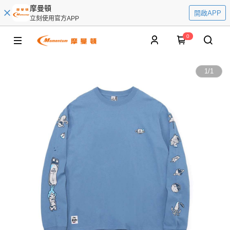
摩曼頓
開啟APP
立刻使用官方APP
0
1
/
1