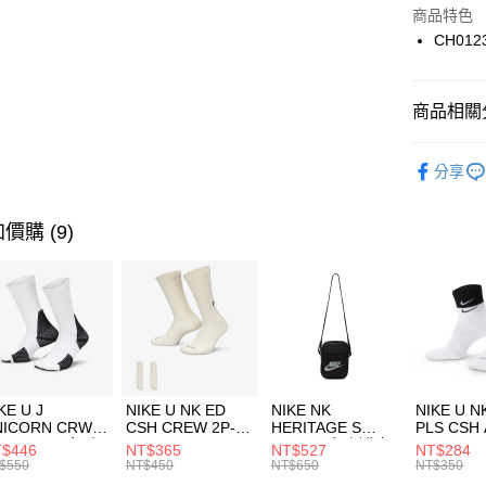
Apple Pay
上海商
商品特色
國泰世
CH012
悠遊付
臺灣中
匯豐（
全盈+PAY
聯邦商
商品相關分
元大商
AFTEE先
玉山商
品牌
C
相關說明
分享
台新國
【關於「A
男性商品
台灣樂
AFTEE
便利好安
運動類型
運送方式
價購 (9)
１．簡單
２．便利
促銷活動
7-11取貨
３．安心
每筆NT$1
【「AFT
宅配
１．於結帳
付」結帳
每筆NT$1
２．訂單
３．收到繳
付款後門
KE U J
NIKE U NK ED
NIKE NK
NIKE U N
／ATM／
NICORN CRW
CSH CREW 2P-
HERITAGE S
PLS CSH 
每筆NT$1
※ 請注意
R -160 男女 中
144 EMBRDY 男
SMIT 男女 側背包
144 DBL
$446
NT$365
NT$527
NT$284
絡購買商品
襪 FZ3393100
女 短統襪
BA5871010
襪 DH405
$550
NT$450
NT$650
NT$350
先享後付
FZ3073133