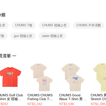
※ 交易是
是否繳費成
付客戶支
分類
【注意事
１．透過由
上衣
CHUMS T恤
CHUMS 短袖上衣
CHUMS 戶外活動
交易，需
求債權轉
２．關於
T恤
gun 短袖上衣
water 短袖上衣
https://aft
３．未成
「AFTE
任。
買清單 一
４．使用「
即時審查
結果請求
５．嚴禁
形，恩沛
動。
UMS Golf Club
CHUMS CHUMS
CHUMS Good
CHUMS 男 A
Shirt 女 短袖上
Fishing Club T-
Wave T-Shirt 男 短
Stretch 
Shirt 男 短袖上衣
袖上衣 米灰色
Shirt短
$592
NT$1,242
NT$1,036
NT$1,386