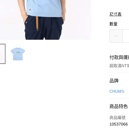
尺寸表
數量
付款與運
超取滿NT$
付款方式
品牌
信用卡一
CHUMS
信用卡分
商品特色
3 期 
商品編號
合作金
LINE Pay
10537066
華南商