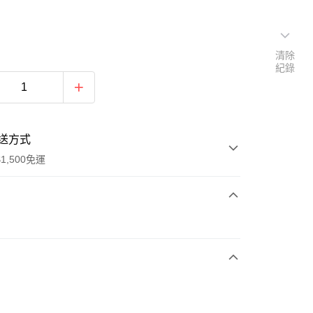
清除
紀錄
送方式
1,500免運
次付款
期付款
0 利率 每期
NT$460
21家銀行
庫商業銀行
第一商業銀行
業銀行
彰化商業銀行