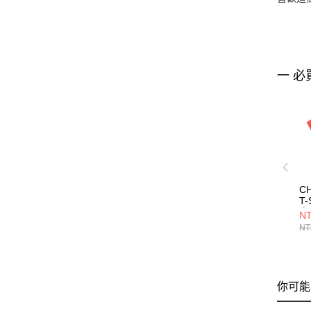
一 必
CH
T-
衣
NT
CH
NT
你可能