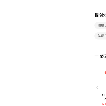
相關
短袖 
防曬 
一 必
CH
T-
衣
NT