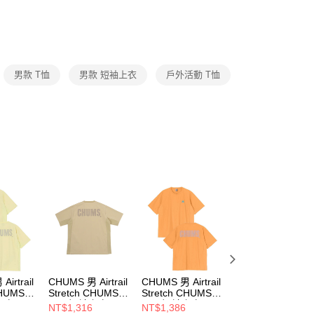
否成功請以「AFTEE先享後付 」之結帳頁面顯示為準，若有關於
功／繳費後需取消欲退款等相關疑問，請聯繫「AFTEE先享後
援中心」
https://netprotections.freshdesk.com/support/home
項】
恩沛科技股份有限公司提供之「AFTEE先享後付」服務完成之
男款 T恤
男款 短袖上衣
戶外活動 T恤
依本服務之必要範圍內提供個人資料，並將交易相關給付款項請
讓予恩沛科技股份有限公司。
個人資料處理事宜，請瀏覽以下網址：
ee.tw/terms/#terms3
年的使用者請事先徵得法定代理人或監護人之同意方可使用
E先享後付」，若未經同意申辦者引起之損失，本公司不負相關責
AFTEE先享後付」時，將依據個別帳號之用戶狀況，依本公司
核予不同之上限額度；若仍有額度不足之情形，本公司將視審查
用戶進行身份認證。
一人註冊多個帳號或使用他人資訊註冊。若發現惡意使用之情
科技股份有限公司將有權停止該用戶之使用額度並採取法律行
irtrail
CHUMS 男 Airtrail
CHUMS 男 Airtrail
CHUMS Bulb
CHUMS T-
Stretch CHUMS T-
Stretch CHUMS T-
Plants Flowers T-
袖上衣
Shirt短袖上衣
Shirt短袖上衣
Shirt 女 短袖上衣
NT$1,316
NT$1,386
NT$740