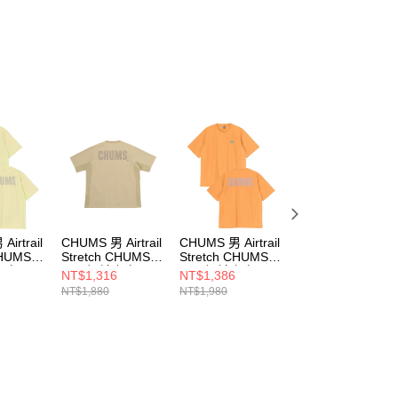
irtrail
CHUMS 男 Airtrail
CHUMS 男 Airtrail
CHUMS Bulb
CHUMS T-
Stretch CHUMS T-
Stretch CHUMS T-
Plants Flowers T-
袖上衣
Shirt短袖上衣
Shirt短袖上衣
Shirt 女 短袖上衣
NT$1,316
NT$1,386
NT$740
0Y074
CH012344B001
CH012580D001
CH112172R018
NT$1,880
NT$1,980
NT$1,480