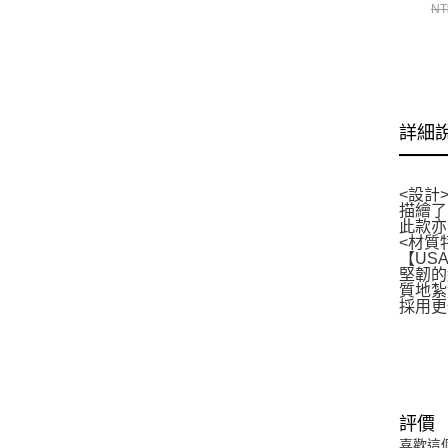
CH
NT
詳細
<設計
描繪了
此款亦
<材質
【US
堅韌的
質地紮
採用更
評價
喜歡這