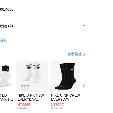
業儲蓄銀行
台北富邦商業銀行
華商業銀行
兆豐國際商業銀行
391A056
小企業銀行
台中商業銀行
台灣）商業銀行
華泰商業銀行
業銀行
遠東國際商業銀行
類 (4)
業銀行
永豐商業銀行
享後付
業銀行
星展（台灣）商業銀行
HUMS
服飾
客服
際商業銀行
中國信託商業銀行
FTEE先享後付」】
上衣
短袖上衣
天信用卡公司
先享後付是「在收到商品之後才付款」的支付方式。 讓您購物簡單
心！
休閒戶外
服飾
查看全部
：不需註冊會員、不需綁卡、不需儲值。
：只要手機號碼，簡訊認證，即可結帳。
清爽穿搭｜短袖上衣4折起
(快速到店)
：先確認商品／服務後，再付款。
00，滿NT$1,500(含以上)免運費
EE先享後付」結帳流程】
方式選擇「AFTEE先享後付」後，將跳轉至「AFTEE先享後
頁面，進行簡訊認證並確認金額後，即可完成結帳。
00，滿NT$1,500(含以上)免運費
成立數日內，您將收到繳費通知簡訊。
費通知簡訊後14天內，點擊此簡訊中的連結，可透過四大超商
市自取
K ED
NIKE U NK NSW
NIKE U NK CREW
NIKE U NK
網路銀行／等多元方式進行付款，方視為交易完成。
ANK 1P
EVERYDAY
EVERYDAY
EVERYDAY LTW
00，滿NT$1,500(含以上)免運費
：結帳手續完成當下不需立刻繳費，但若您需要取消訂單，請聯
 男 中統
ESSENTIAL CR
BBALL 3PR 男女
ANKLE 3PR 男女
NT$365
NT$527
NT$365
的店家。未經商家同意取消之訂單仍視為有效，需透過AFTEE
8104
男女 短統襪
長統襪
踝襪 SX7677010
NT$450
NT$650
NT$450
繳納相關費用。
DX5089103
DA2123010