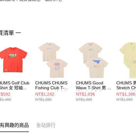
買清單 一
UMS Golf Club
CHUMS CHUMS
CHUMS Good
CHUMS 男 A
Shirt 女 短袖上
Fishing Club T-
Wave T-Shirt 男 短
Stretch 
Shirt 男 短袖上衣
袖上衣 米灰色
Shirt短
$592
NT$1,242
NT$1,036
NT$1,386
112195R115
米灰色
CH012787G057
CH01258
$1,480
NT$1,380
NT$1,480
NT$1,980
CH012753G057
有興趣的商品
全站排行