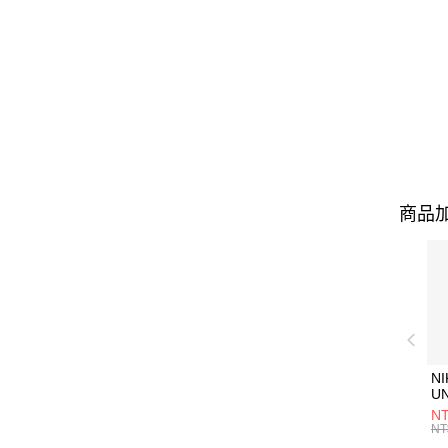
商品加
NI
U
1P
NT
統
NT