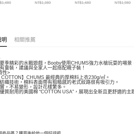
112195R115
米灰色
CH012787G057
CH01258
$1,480
NT$1,380
NT$1,480
NT$1,980
CH012753G057
說明
相關推薦
>
夏季精彩的水戰遊戲，Booby使用CHUMS強力水槍玩耍的場
有童裝，建議與全家人一起搭配親子裝！
特性>
A COTTON】CHUMS 最經典的厚棉料上衣230g/㎡。
紡織技術，棉料表面帶有粗糙感的老式紋路很有吸引力。
實，不易變形，設計花樣繁多。
優質耐用的美國棉 “COTTON USA”，展現出全新且更舒適的主
個商品嗎？購買後給他一個好評吧