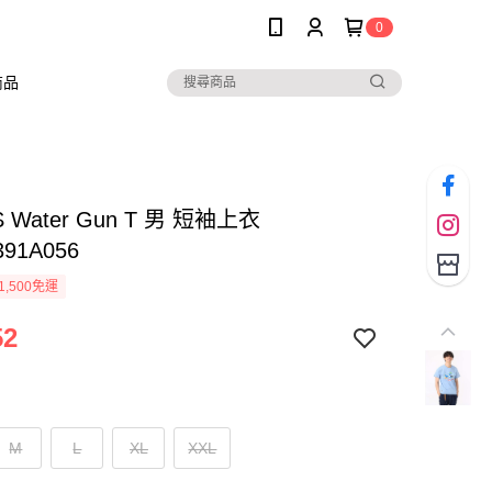
0
商品
 Water Gun T 男 短袖上衣
391A056
1,500免運
52
M
L
XL
XXL